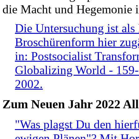
die Macht und Hegemonie in
Die Untersuchung ist als 
Broschürenform hier zugä
in: Postsocialist Transfo
Globalizing World - 159
2002.
Zum Neuen Jahr 2022 All
"Was plagst Du den hierf
ewigen Plänen"? Mit Hora