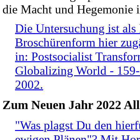
die Macht und Hegemonie in
Die Untersuchung ist als 
Broschürenform hier zugä
in: Postsocialist Transfo
Globalizing World - 159
2002.
Zum Neuen Jahr 2022 All
"Was plagst Du den hierf
ewigen Plänen"? Mit Hora