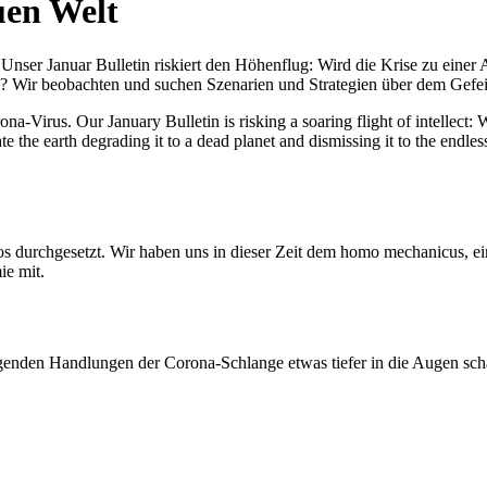
uen Welt
nser Januar Bulletin riskiert den Höhenflug: Wird die Krise zu einer 
All? Wir beobachten und suchen Szenarien und Strategien über dem Ge
-Virus. Our January Bulletin is risking a soaring flight of intellect: Wi
te the earth degrading it to a dead planet and dismissing it to the endl
os durchgesetzt. Wir haben uns in dieser Zeit dem homo mechanicus, e
ie mit.
genden Handlungen der Corona-Schlange etwas tiefer in die Augen sc