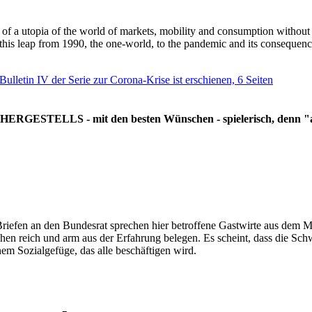
g of a utopia of the world of markets, mobility and consumption withou
 this leap from 1990, the one-world, to the pandemic and its consequenc
 Bulletin IV der Serie zur Corona-Krise ist erschienen, 6 Seiten
RGESTELLS - mit den besten Wünschen - spielerisch, denn "all
Briefen an den Bundesrat sprechen hier betroffene Gastwirte aus dem Mi
hen reich und arm aus der Erfahrung belegen. Es scheint, dass die Sc
nem Sozialgefüge, das alle beschäftigen wird.