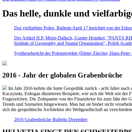
Das helle, dunkle und vielfarbig
Das vielfarbige Polen, Bulletin April 17 berichtet von der Erk
Der Artikel H.P. Meier-Dallach, Gunter Heinikel, "PANTA RHEI
Institute of Geography and Spatial Organization", Polish Acad
Synthesebericht der Polenprojekte (Dieter Zürcher, Hans-Pete
2016 - Jahr der globalen Grabenbrüche
Im Jahr 2016 kehrte die harte Geopolitik zurück - acht Jahre nach 
Kaczynski, Erdogan illustrieren Beispiele, wie sich die Welt seit der
Fragezeichen. Die Zeitspanne von der Finanzkrise bis zum Jahr der Gr
Trends und Szenarien hingewiesen. Man hat sie bisher nicht verarbe
sich die geopolitische Architektur der Weltgesellschaft an verschiede
2016 Grabenbrüche Bulletin Dezember
HELVETIA SINGT DEN SCHWEIZERPSALM 2