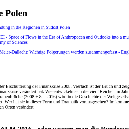
e Polen
undung in die Regionen in Südost-Polen
 - Space of Flows in the Era of Anthropocen and Outlooks into a mult
emy of Sciences
r Meier-Dallach): Wichtige Folgerungen werden zusammengefasst - Engl
der Erschütterung der Finanzkrise 2008. Vierfach ist der Bruch und zeig
 Finanzkrise verändert hat. Wie entwickeln sich die vier “Reiche” im J
abenbrüche (2008 + 8 = 2016) wird in die Geschichte der Weltgesellsch
itet. Wer hat sie in dieser Form und Dramatik vorausgesehen? Im komm
nen Orten verändert.
016 - oder warum man die Bundesverfa