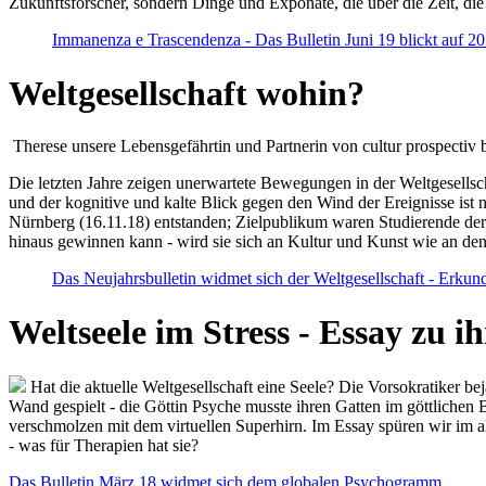
Zukunftsforscher, sondern Dinge und Exponate, die über die Zeit, di
Immanenza e Trascendenza - Das Bulletin Juni 19 blickt auf 2
Weltgesellschaft wohin?
Therese unsere Lebensgefährtin und Partnerin von cultur prospectiv b
Die letzten Jahre zeigen unerwartete Bewegungen in der Weltgesellscha
und der kognitive und kalte Blick gegen den Wind der Ereignisse ist 
Nürnberg (16.11.18) entstanden; Zielpublikum waren Studierende der
hinaus gewinnen kann - wird sie sich an Kultur und Kunst wie an d
Das Neujahrsbulletin widmet sich der Weltgesellschaft - Erkun
Weltseele im Stress - Essay zu 
Hat die aktuelle Weltgesellschaft eine Seele? Die Vorsokratiker b
Wand gespielt - die Göttin Psyche musste ihren Gatten im göttliche
verschmolzen mit dem virtuellen Superhirn. Im Essay spüren wir im 
- was für Therapien hat sie?
Das Bulletin März 18 widmet sich dem globalen Psychogramm