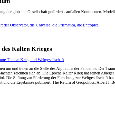
läum
ng der globalen Gesellschaft gefördert - auf allen Kontinenten. Modelle
 der Observator, die Universa, die Prismatica, die Entropica
 des Kalten Krieges
ante Thema: Krieg und Weltgesellschaft
en um und treten an die Stelle des Alptraums der Pandemie. Der Traum v
ten zeichnen sich ab. Die Epoche Kalter Krieg hat seinen Ableger bis 
d. Die Stiftung zur Förderung der Forschung zur Weltgesellschaft hat
 und die Ergebnisse publiziert: The Return of Geopolitics: Albert J. Be