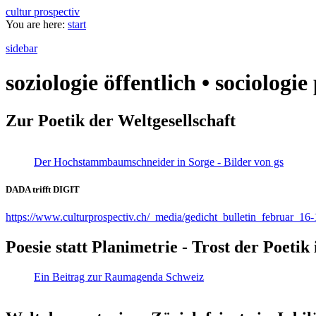
cultur prospectiv
You are here:
start
sidebar
soziologie öffentlich • sociologi
Zur Poetik der Weltgesellschaft
Der Hochstammbaumschneider in Sorge - Bilder von gs
DADA trifft DIGIT
https://www.culturprospectiv.ch/_media/gedicht_bulletin_februar_16-
Poesie statt Planimetrie - Trost der Poeti
Ein Beitrag zur Raumagenda Schweiz