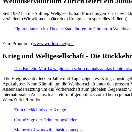
Weltobservatorium Zürich feiert ein Jubi
Seit 1982 hat die Stiftung Weltgesellschaft Forschungen zur Entwicklu
verändert. (Wir widmen später dem Ereignis ein spezielles Bulletin).
Figuren tanzen im Theater Stadelhofen im Chor zum Welttheater:
Zum Programm
www.worldsociety.ch
Krieg und Weltgesellschaft - Die Rückkehr
Das Bulletin Mai 14 wagte sich schon damals an das heute bris
Die Ereignisse der letzten Jahre und Tage zeigen es: Kriegsängste geh
Apokalypse. Neue Kämpfe um die Weltherrschaft unter den grossen Mäch
Auseinandersetzung um die Vorherrschaft zum globalen Gegensatz wir
internationalen Austausch als return of geopolitics zum Thema gemacht
Wien/Zurich/London.
Zum Gedächtnis der Kriege
Grundzüge der Erinnerungsfelder
Memory of wars - the basic concepts