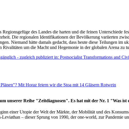
as Regionsgefüge des Landes die harten und die feinen Unterschiede fes
hrheit. Die regionalen Identifikationen der Bevölkerung variierten zwi
ngen. Niemand hätte damals gedacht, dass heute diese Teilungen im uk
 den Rivalitäten um die Macht und Hegemonie in der globalen Arena zu t
änglich - zugleich publiziert in: Postsocialist Transformations and Ci
Plänen"? Mit Horaz feiern wir die Stoa mit 14 Gläsern Rotwein
läum unserer Reihe "Zeitdiagnosen". Es hat mit der Nr. 1 "Was ist
eginn einer Utopie der Welt der Märkte, der Mobilität und des Konsu
viathan – dieser Sprung von 1990, der one-world, zur Pandemie und i