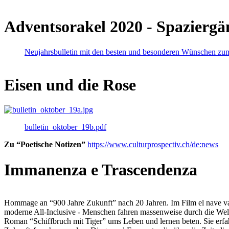
Adventsorakel 2020 - Spaziergä
Neujahrsbulletin mit den besten und besonderen Wünschen zu
Eisen und die Rose
bulletin_oktober_19b.pdf
Zu “Poetische Notizen”
https://www.culturprospectiv.ch/de:news
Immanenza e Trascendenza
Hommage an “900 Jahre Zukunft” nach 20 Jahren. Im Film el nave va lies
moderne All-Inclusive - Menschen fahren massenweise durch die Weltm
Roman “Schiffbruch mit Tiger” ums Leben und lernen beten. Sie erfah