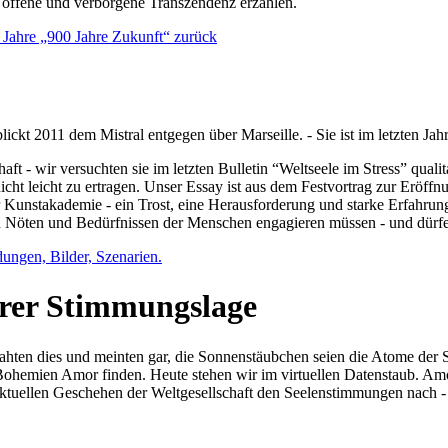
e offene und verborgene Transzendenz erzählen.
0 Jahre „900 Jahre Zukunft“ zurück
lickt 2011 dem Mistral entgegen über Marseille. - Sie ist im letzten J
ft - wir versuchten sie im letzten Bulletin “Weltseele im Stress” qual
nicht leicht zu ertragen. Unser Essay ist aus dem Festvortrag zur Eröf
 Kunstakademie - ein Trost, eine Herausforderung und starke Erfahrun
en Nöten und Bedürfnissen der Menschen engagieren müssen - und dürf
dungen, Bilder, Szenarien.
ihrer Stimmungslage
ejahten dies und meinten gar, die Sonnenstäubchen seien die Atome der
n Bohemien Amor finden. Heute stehen wir im virtuellen Datenstaub. Am
aktuellen Geschehen der Weltgesellschaft den Seelenstimmungen nach - 