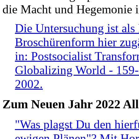
die Macht und Hegemonie in
Die Untersuchung ist als 
Broschürenform hier zugä
in: Postsocialist Transfo
Globalizing World - 159
2002.
Zum Neuen Jahr 2022 All
"Was plagst Du den hierf
ewigen Plänen"? Mit Hora