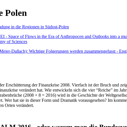
e Polen
undung in die Regionen in Südost-Polen
 - Space of Flows in the Era of Anthropocen and Outlooks into a mult
emy of Sciences
r Meier-Dallach): Wichtige Folgerungen werden zusammengefasst - Engl
der Erschütterung der Finanzkrise 2008. Vierfach ist der Bruch und zeig
 Finanzkrise verändert hat. Wie entwickeln sich die vier “Reiche” im J
abenbrüche (2008 + 8 = 2016) wird in die Geschichte der Weltgesellsch
itet. Wer hat sie in dieser Form und Dramatik vorausgesehen? Im komm
nen Orten verändert.
016 - oder warum man die Bundesverfa