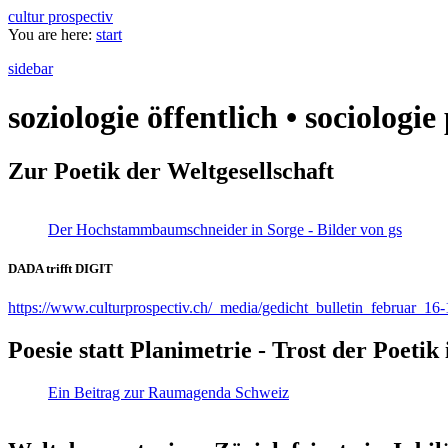
cultur prospectiv
You are here:
start
sidebar
soziologie öffentlich • sociologi
Zur Poetik der Weltgesellschaft
Der Hochstammbaumschneider in Sorge - Bilder von gs
DADA trifft DIGIT
https://www.culturprospectiv.ch/_media/gedicht_bulletin_februar_16-
Poesie statt Planimetrie - Trost der Poeti
Ein Beitrag zur Raumagenda Schweiz