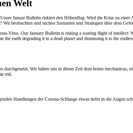
uen Welt
nser Januar Bulletin riskiert den Höhenflug: Wird die Krise zu einer 
All? Wir beobachten und suchen Szenarien und Strategien über dem Ge
-Virus. Our January Bulletin is risking a soaring flight of intellect: Wi
te the earth degrading it to a dead planet and dismissing it to the endl
os durchgesetzt. Wir haben uns in dieser Zeit dem homo mechanicus, e
ie mit.
genden Handlungen der Corona-Schlange etwas tiefer in die Augen sc