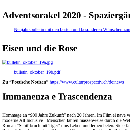
Adventsorakel 2020 - Spaziergä
Neujahrsbulletin mit den besten und besonderen Wünschen zu
Eisen und die Rose
bulletin_oktober_19b.pdf
Zu “Poetische Notizen”
https://www.culturprospectiv.ch/de:news
Immanenza e Trascendenza
Hommage an “900 Jahre Zukunft” nach 20 Jahren. Im Film el nave va lies
moderne All-Inclusive - Menschen fahren massenweise durch die Weltm
Roman “Schiffbruch mit Tiger” ums Leben und lernen beten. Sie erfah