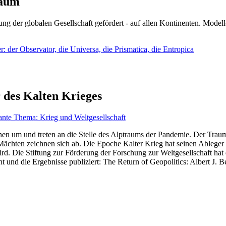
läum
ng der globalen Gesellschaft gefördert - auf allen Kontinenten. Modelle
 der Observator, die Universa, die Prismatica, die Entropica
 des Kalten Krieges
ante Thema: Krieg und Weltgesellschaft
en um und treten an die Stelle des Alptraums der Pandemie. Der Traum v
ten zeichnen sich ab. Die Epoche Kalter Krieg hat seinen Ableger bis 
d. Die Stiftung zur Förderung der Forschung zur Weltgesellschaft hat
 und die Ergebnisse publiziert: The Return of Geopolitics: Albert J. Be