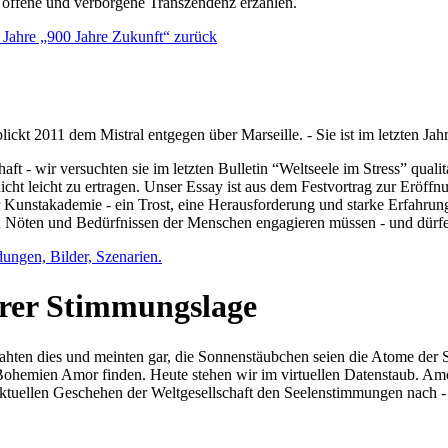
e offene und verborgene Transzendenz erzählen.
0 Jahre „900 Jahre Zukunft“ zurück
lickt 2011 dem Mistral entgegen über Marseille. - Sie ist im letzten J
ft - wir versuchten sie im letzten Bulletin “Weltseele im Stress” qual
nicht leicht zu ertragen. Unser Essay ist aus dem Festvortrag zur Eröf
 Kunstakademie - ein Trost, eine Herausforderung und starke Erfahrun
en Nöten und Bedürfnissen der Menschen engagieren müssen - und dürf
dungen, Bilder, Szenarien.
ihrer Stimmungslage
ejahten dies und meinten gar, die Sonnenstäubchen seien die Atome der
n Bohemien Amor finden. Heute stehen wir im virtuellen Datenstaub. Am
aktuellen Geschehen der Weltgesellschaft den Seelenstimmungen nach - 