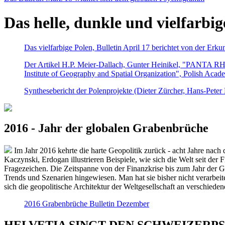
Das helle, dunkle und vielfarbig
Das vielfarbige Polen, Bulletin April 17 berichtet von der Erk
Der Artikel H.P. Meier-Dallach, Gunter Heinikel, "PANTA RHEI
Institute of Geography and Spatial Organization", Polish Acad
Synthesebericht der Polenprojekte (Dieter Zürcher, Hans-Pete
2016 - Jahr der globalen Grabenbrüche
Im Jahr 2016 kehrte die harte Geopolitik zurück - acht Jahre nach 
Kaczynski, Erdogan illustrieren Beispiele, wie sich die Welt seit der
Fragezeichen. Die Zeitspanne von der Finanzkrise bis zum Jahr der Gr
Trends und Szenarien hingewiesen. Man hat sie bisher nicht verarbe
sich die geopolitische Architektur der Weltgesellschaft an verschiede
2016 Grabenbrüche Bulletin Dezember
HELVETIA SINGT DEN SCHWEIZERPSALM 2