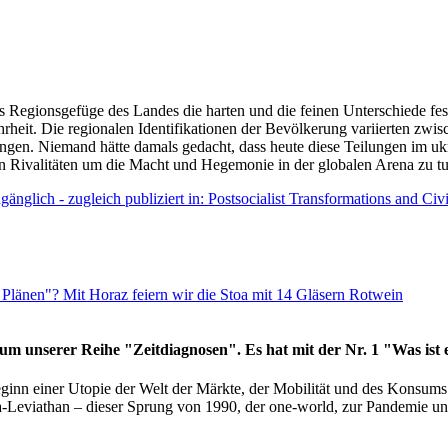
as Regionsgefüge des Landes die harten und die feinen Unterschiede fes
hrheit. Die regionalen Identifikationen der Bevölkerung variierten zwi
ngen. Niemand hätte damals gedacht, dass heute diese Teilungen im uk
 den Rivalitäten um die Macht und Hegemonie in der globalen Arena zu t
änglich - zugleich publiziert in: Postsocialist Transformations and Ci
Plänen"? Mit Horaz feiern wir die Stoa mit 14 Gläsern Rotwein
läum unserer Reihe "Zeitdiagnosen". Es hat mit der Nr. 1 "Was ist
eginn einer Utopie der Welt der Märkte, der Mobilität und des Konsu
viathan – dieser Sprung von 1990, der one-world, zur Pandemie und i