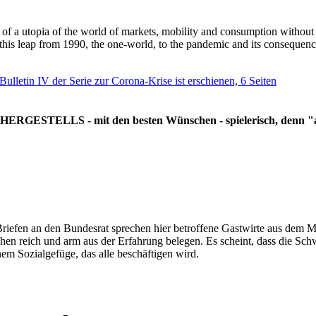
g of a utopia of the world of markets, mobility and consumption withou
 this leap from 1990, the one-world, to the pandemic and its consequenc
 Bulletin IV der Serie zur Corona-Krise ist erschienen, 6 Seiten
RGESTELLS - mit den besten Wünschen - spielerisch, denn "all
Briefen an den Bundesrat sprechen hier betroffene Gastwirte aus dem Mi
hen reich und arm aus der Erfahrung belegen. Es scheint, dass die Sc
nem Sozialgefüge, das alle beschäftigen wird.