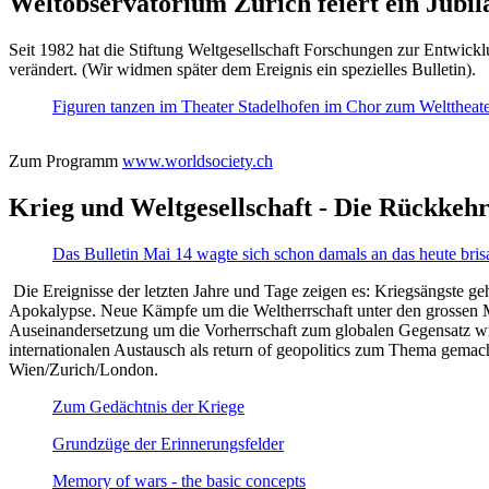
Weltobservatorium Zürich feiert ein Jubi
Seit 1982 hat die Stiftung Weltgesellschaft Forschungen zur Entwicklu
verändert. (Wir widmen später dem Ereignis ein spezielles Bulletin).
Figuren tanzen im Theater Stadelhofen im Chor zum Welttheater:
Zum Programm
www.worldsociety.ch
Krieg und Weltgesellschaft - Die Rückkehr
Das Bulletin Mai 14 wagte sich schon damals an das heute bris
Die Ereignisse der letzten Jahre und Tage zeigen es: Kriegsängste geh
Apokalypse. Neue Kämpfe um die Weltherrschaft unter den grossen Mäch
Auseinandersetzung um die Vorherrschaft zum globalen Gegensatz wir
internationalen Austausch als return of geopolitics zum Thema gemacht
Wien/Zurich/London.
Zum Gedächtnis der Kriege
Grundzüge der Erinnerungsfelder
Memory of wars - the basic concepts