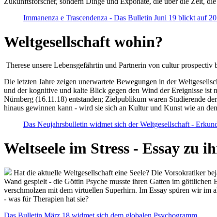
Zukunftsforscher, sondern Dinge und Exponate, die über die Zeit, di
Immanenza e Trascendenza - Das Bulletin Juni 19 blickt auf 2
Weltgesellschaft wohin?
Therese unsere Lebensgefährtin und Partnerin von cultur prospectiv b
Die letzten Jahre zeigen unerwartete Bewegungen in der Weltgesellscha
und der kognitive und kalte Blick gegen den Wind der Ereignisse ist 
Nürnberg (16.11.18) entstanden; Zielpublikum waren Studierende der
hinaus gewinnen kann - wird sie sich an Kultur und Kunst wie an d
Das Neujahrsbulletin widmet sich der Weltgesellschaft - Erkun
Weltseele im Stress - Essay zu 
Hat die aktuelle Weltgesellschaft eine Seele? Die Vorsokratiker b
Wand gespielt - die Göttin Psyche musste ihren Gatten im göttliche
verschmolzen mit dem virtuellen Superhirn. Im Essay spüren wir im 
- was für Therapien hat sie?
Das Bulletin März 18 widmet sich dem globalen Psychogramm