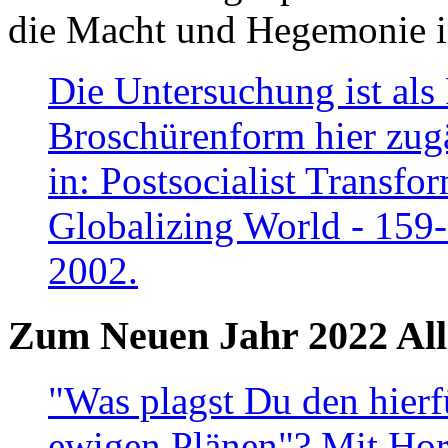
die Macht und Hegemonie in
Die Untersuchung ist als 
Broschürenform hier zugä
in: Postsocialist Transfo
Globalizing World - 159
2002.
Zum Neuen Jahr 2022 All
"Was plagst Du den hierf
ewigen Plänen"? Mit Hora