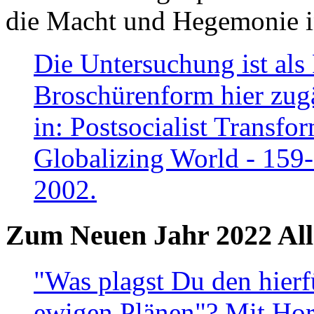
die Macht und Hegemonie in
Die Untersuchung ist als 
Broschürenform hier zugä
in: Postsocialist Transfo
Globalizing World - 159
2002.
Zum Neuen Jahr 2022 All
"Was plagst Du den hierf
ewigen Plänen"? Mit Hora