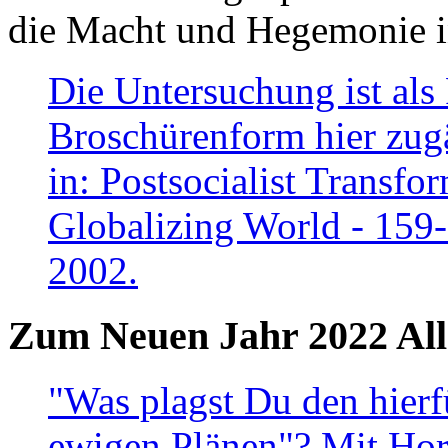
die Macht und Hegemonie in
Die Untersuchung ist als 
Broschürenform hier zugä
in: Postsocialist Transfo
Globalizing World - 159
2002.
Zum Neuen Jahr 2022 All
"Was plagst Du den hierf
ewigen Plänen"? Mit Hora