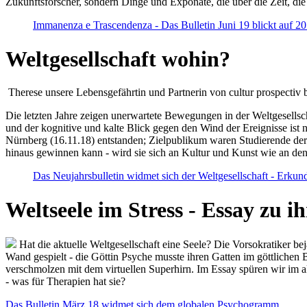
Zukunftsforscher, sondern Dinge und Exponate, die über die Zeit, di
Immanenza e Trascendenza - Das Bulletin Juni 19 blickt auf 2
Weltgesellschaft wohin?
Therese unsere Lebensgefährtin und Partnerin von cultur prospectiv b
Die letzten Jahre zeigen unerwartete Bewegungen in der Weltgesellscha
und der kognitive und kalte Blick gegen den Wind der Ereignisse ist 
Nürnberg (16.11.18) entstanden; Zielpublikum waren Studierende der
hinaus gewinnen kann - wird sie sich an Kultur und Kunst wie an d
Das Neujahrsbulletin widmet sich der Weltgesellschaft - Erkun
Weltseele im Stress - Essay zu 
Hat die aktuelle Weltgesellschaft eine Seele? Die Vorsokratiker b
Wand gespielt - die Göttin Psyche musste ihren Gatten im göttliche
verschmolzen mit dem virtuellen Superhirn. Im Essay spüren wir im 
- was für Therapien hat sie?
Das Bulletin März 18 widmet sich dem globalen Psychogramm