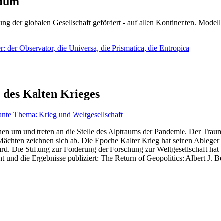
läum
ng der globalen Gesellschaft gefördert - auf allen Kontinenten. Modelle
 der Observator, die Universa, die Prismatica, die Entropica
 des Kalten Krieges
ante Thema: Krieg und Weltgesellschaft
en um und treten an die Stelle des Alptraums der Pandemie. Der Traum v
ten zeichnen sich ab. Die Epoche Kalter Krieg hat seinen Ableger bis 
d. Die Stiftung zur Förderung der Forschung zur Weltgesellschaft hat
 und die Ergebnisse publiziert: The Return of Geopolitics: Albert J. Be