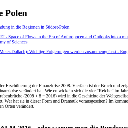
e Polen
undung in die Regionen in Südost-Polen
 - Space of Flows in the Era of Anthropocen and Outlooks into a mult
emy of Sciences
r Meier-Dallach): Wichtige Folgerungen werden zusammengefasst - Engl
der Erschütterung der Finanzkrise 2008. Vierfach ist der Bruch und zeig
 Finanzkrise verändert hat. Wie entwickeln sich die vier “Reiche” im J
abenbrüche (2008 + 8 = 2016) wird in die Geschichte der Weltgesellsch
itet. Wer hat sie in dieser Form und Dramatik vorausgesehen? Im komm
nen Orten verändert.
016 - oder warum man die Bundesverfa