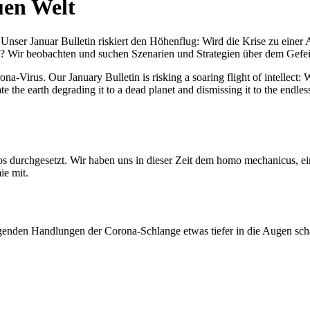
uen Welt
nser Januar Bulletin riskiert den Höhenflug: Wird die Krise zu einer 
All? Wir beobachten und suchen Szenarien und Strategien über dem Ge
-Virus. Our January Bulletin is risking a soaring flight of intellect: Wi
te the earth degrading it to a dead planet and dismissing it to the endl
os durchgesetzt. Wir haben uns in dieser Zeit dem homo mechanicus, e
ie mit.
genden Handlungen der Corona-Schlange etwas tiefer in die Augen sc