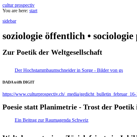
cultur prospectiv
You are here:
start
sidebar
soziologie öffentlich • sociologi
Zur Poetik der Weltgesellschaft
Der Hochstammbaumschneider in Sorge - Bilder von gs
DADA trifft DIGIT
https://www.culturprospectiv.ch/_media/gedicht_bulletin_februar_16-
Poesie statt Planimetrie - Trost der Poeti
Ein Beitrag zur Raumagenda Schweiz