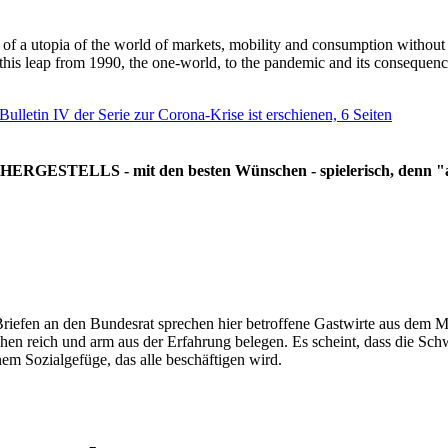
g of a utopia of the world of markets, mobility and consumption withou
 this leap from 1990, the one-world, to the pandemic and its consequenc
 Bulletin IV der Serie zur Corona-Krise ist erschienen, 6 Seiten
RGESTELLS - mit den besten Wünschen - spielerisch, denn "all
Briefen an den Bundesrat sprechen hier betroffene Gastwirte aus dem Mi
hen reich und arm aus der Erfahrung belegen. Es scheint, dass die Sc
nem Sozialgefüge, das alle beschäftigen wird.