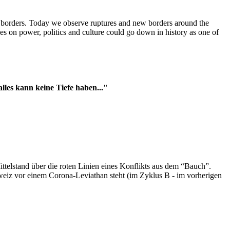
t borders. Today we observe ruptures and new borders around the
es on power, politics and culture could go down in history as one of
es kann keine Tiefe haben..."
ttelstand über die roten Linien eines Konflikts aus dem “Bauch”.
hweiz vor einem Corona-Leviathan steht (im Zyklus B - im vorherigen