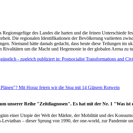
as Regionsgefüge des Landes die harten und die feinen Unterschiede fes
hrheit. Die regionalen Identifikationen der Bevölkerung variierten zwi
ngen. Niemand hätte damals gedacht, dass heute diese Teilungen im uk
 den Rivalitäten um die Macht und Hegemonie in der globalen Arena zu t
änglich - zugleich publiziert in: Postsocialist Transformations and Ci
Plänen"? Mit Horaz feiern wir die Stoa mit 14 Gläsern Rotwein
läum unserer Reihe "Zeitdiagnosen". Es hat mit der Nr. 1 "Was ist
eginn einer Utopie der Welt der Märkte, der Mobilität und des Konsu
viathan – dieser Sprung von 1990, der one-world, zur Pandemie und i