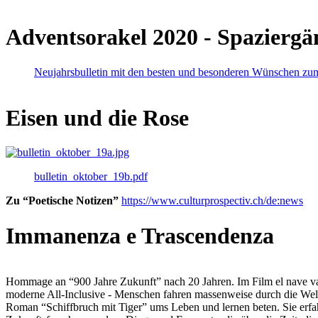
Adventsorakel 2020 - Spaziergä
Neujahrsbulletin mit den besten und besonderen Wünschen zu
Eisen und die Rose
bulletin_oktober_19b.pdf
Zu “Poetische Notizen”
https://www.culturprospectiv.ch/de:news
Immanenza e Trascendenza
Hommage an “900 Jahre Zukunft” nach 20 Jahren. Im Film el nave va lies
moderne All-Inclusive - Menschen fahren massenweise durch die Weltm
Roman “Schiffbruch mit Tiger” ums Leben und lernen beten. Sie erfah