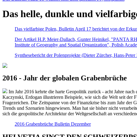
Das helle, dunkle und vielfarbig
Das vielfarbige Polen, Bulletin April 17 berichtet von der Erk
Der Artikel H.P. Meier-Dallach, Gunter Heinikel, "PANTA RHEI
Institute of Geography and Spatial Organization", Polish Acad
Synthesebericht der Polenprojekte (Dieter Zürcher, Hans-Pete
2016 - Jahr der globalen Grabenbrüche
Im Jahr 2016 kehrte die harte Geopolitik zurück - acht Jahre nach 
Kaczynski, Erdogan illustrieren Beispiele, wie sich die Welt seit der
Fragezeichen. Die Zeitspanne von der Finanzkrise bis zum Jahr der Gr
Trends und Szenarien hingewiesen. Man hat sie bisher nicht verarbe
sich die geopolitische Architektur der Weltgesellschaft an verschiede
2016 Grabenbrüche Bulletin Dezember
HELVETIA SINGT DEN SCHWEIZERPSALM 2