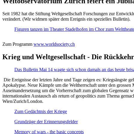
Weltobservatorium Zürich feiert ein Jubi
Seit 1982 hat die Stiftung Weltgesellschaft Forschungen zur Entwicklu
verändert. (Wir widmen später dem Ereignis ein spezielles Bulletin).
Figuren tanzen im Theater Stadelhofen im Chor zum Welttheater:
Zum Programm
www.worldsociety.ch
Krieg und Weltgesellschaft - Die Rückkehr
Das Bulletin Mai 14 wagte sich schon damals an das heute bris
Die Ereignisse der letzten Jahre und Tage zeigen es: Kriegsängste geh
Apokalypse. Neue Kämpfe um die Weltherrschaft unter den grossen Mäch
Auseinandersetzung um die Vorherrschaft zum globalen Gegensatz wir
internationalen Austausch als return of geopolitics zum Thema gemacht
Wien/Zurich/London.
Zum Gedächtnis der Kriege
Grundzüge der Erinnerungsfelder
Memory of wars - the basic concepts