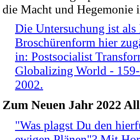
die Macht und Hegemonie in
Die Untersuchung ist als 
Broschürenform hier zugä
in: Postsocialist Transfo
Globalizing World - 159
2002.
Zum Neuen Jahr 2022 All
"Was plagst Du den hierf
ewigen Plänen"? Mit Hora