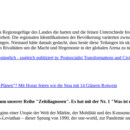
as Regionsgefüge des Landes die harten und die feinen Unterschiede fes
hrheit. Die regionalen Identifikationen der Bevölkerung variierten zwi
ngen. Niemand hätte damals gedacht, dass heute diese Teilungen im uk
 den Rivalitäten um die Macht und Hegemonie in der globalen Arena zu t
änglich - zugleich publiziert in: Postsocialist Transformations and Ci
Plänen"? Mit Horaz feiern wir die Stoa mit 14 Gläsern Rotwein
läum unserer Reihe "Zeitdiagnosen". Es hat mit der Nr. 1 "Was ist
eginn einer Utopie der Welt der Märkte, der Mobilität und des Konsu
viathan – dieser Sprung von 1990, der one-world, zur Pandemie und i