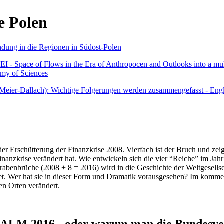
e Polen
undung in die Regionen in Südost-Polen
 - Space of Flows in the Era of Anthropocen and Outlooks into a mult
emy of Sciences
r Meier-Dallach): Wichtige Folgerungen werden zusammengefasst - Engl
der Erschütterung der Finanzkrise 2008. Vierfach ist der Bruch und zeig
 Finanzkrise verändert hat. Wie entwickeln sich die vier “Reiche” im J
abenbrüche (2008 + 8 = 2016) wird in die Geschichte der Weltgesellsch
itet. Wer hat sie in dieser Form und Dramatik vorausgesehen? Im komm
nen Orten verändert.
016 - oder warum man die Bundesverfa