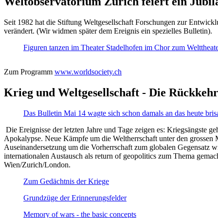
Weltobservatorium Zürich feiert ein Jubi
Seit 1982 hat die Stiftung Weltgesellschaft Forschungen zur Entwicklu
verändert. (Wir widmen später dem Ereignis ein spezielles Bulletin).
Figuren tanzen im Theater Stadelhofen im Chor zum Welttheater:
Zum Programm
www.worldsociety.ch
Krieg und Weltgesellschaft - Die Rückkehr
Das Bulletin Mai 14 wagte sich schon damals an das heute bris
Die Ereignisse der letzten Jahre und Tage zeigen es: Kriegsängste geh
Apokalypse. Neue Kämpfe um die Weltherrschaft unter den grossen Mäch
Auseinandersetzung um die Vorherrschaft zum globalen Gegensatz wir
internationalen Austausch als return of geopolitics zum Thema gemacht
Wien/Zurich/London.
Zum Gedächtnis der Kriege
Grundzüge der Erinnerungsfelder
Memory of wars - the basic concepts