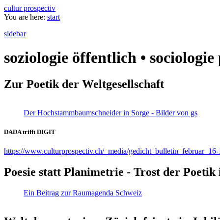
cultur prospectiv
You are here:
start
sidebar
soziologie öffentlich • sociologi
Zur Poetik der Weltgesellschaft
Der Hochstammbaumschneider in Sorge - Bilder von gs
DADA trifft DIGIT
https://www.culturprospectiv.ch/_media/gedicht_bulletin_februar_16-
Poesie statt Planimetrie - Trost der Poeti
Ein Beitrag zur Raumagenda Schweiz