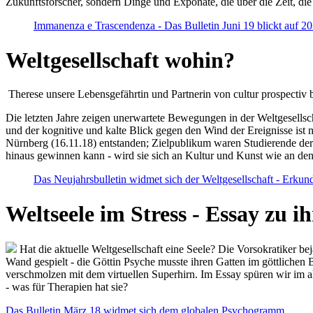
Zukunftsforscher, sondern Dinge und Exponate, die über die Zeit, di
Immanenza e Trascendenza - Das Bulletin Juni 19 blickt auf 2
Weltgesellschaft wohin?
Therese unsere Lebensgefährtin und Partnerin von cultur prospectiv b
Die letzten Jahre zeigen unerwartete Bewegungen in der Weltgesellscha
und der kognitive und kalte Blick gegen den Wind der Ereignisse ist 
Nürnberg (16.11.18) entstanden; Zielpublikum waren Studierende der
hinaus gewinnen kann - wird sie sich an Kultur und Kunst wie an d
Das Neujahrsbulletin widmet sich der Weltgesellschaft - Erkun
Weltseele im Stress - Essay zu 
Hat die aktuelle Weltgesellschaft eine Seele? Die Vorsokratiker b
Wand gespielt - die Göttin Psyche musste ihren Gatten im göttliche
verschmolzen mit dem virtuellen Superhirn. Im Essay spüren wir im 
- was für Therapien hat sie?
Das Bulletin März 18 widmet sich dem globalen Psychogramm