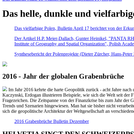
Das helle, dunkle und vielfarbig
Das vielfarbige Polen, Bulletin April 17 berichtet von der Erk
Der Artikel H.P. Meier-Dallach, Gunter Heinikel, "PANTA RHEI
Institute of Geography and Spatial Organization", Polish Acad
Synthesebericht der Polenprojekte (Dieter Zürcher, Hans-Pete
2016 - Jahr der globalen Grabenbrüche
Im Jahr 2016 kehrte die harte Geopolitik zurück - acht Jahre nach 
Kaczynski, Erdogan illustrieren Beispiele, wie sich die Welt seit der
Fragezeichen. Die Zeitspanne von der Finanzkrise bis zum Jahr der Gr
Trends und Szenarien hingewiesen. Man hat sie bisher nicht verarbe
sich die geopolitische Architektur der Weltgesellschaft an verschiede
2016 Grabenbrüche Bulletin Dezember
HELVETIA SINGT DEN SCHWEIZERPSALM 2