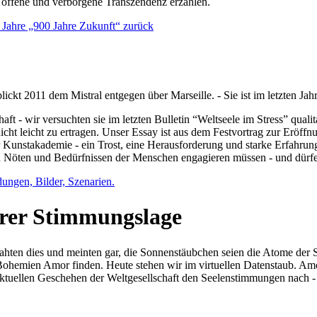
e offene und verborgene Transzendenz erzählen.
0 Jahre „900 Jahre Zukunft“ zurück
lickt 2011 dem Mistral entgegen über Marseille. - Sie ist im letzten J
ft - wir versuchten sie im letzten Bulletin “Weltseele im Stress” qual
nicht leicht zu ertragen. Unser Essay ist aus dem Festvortrag zur Eröf
 Kunstakademie - ein Trost, eine Herausforderung und starke Erfahrun
en Nöten und Bedürfnissen der Menschen engagieren müssen - und dürf
dungen, Bilder, Szenarien.
ihrer Stimmungslage
ejahten dies und meinten gar, die Sonnenstäubchen seien die Atome der
n Bohemien Amor finden. Heute stehen wir im virtuellen Datenstaub. Am
aktuellen Geschehen der Weltgesellschaft den Seelenstimmungen nach - 