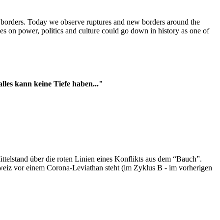
t borders. Today we observe ruptures and new borders around the
es on power, politics and culture could go down in history as one of
es kann keine Tiefe haben..."
ttelstand über die roten Linien eines Konflikts aus dem “Bauch”.
hweiz vor einem Corona-Leviathan steht (im Zyklus B - im vorherigen