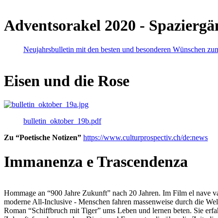
Adventsorakel 2020 - Spaziergä
Neujahrsbulletin mit den besten und besonderen Wünschen zu
Eisen und die Rose
bulletin_oktober_19b.pdf
Zu “Poetische Notizen”
https://www.culturprospectiv.ch/de:news
Immanenza e Trascendenza
Hommage an “900 Jahre Zukunft” nach 20 Jahren. Im Film el nave va lies
moderne All-Inclusive - Menschen fahren massenweise durch die Weltm
Roman “Schiffbruch mit Tiger” ums Leben und lernen beten. Sie erfah