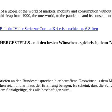
g of a utopia of the world of markets, mobility and consumption withou
 this leap from 1990, the one-world, to the pandemic and its consequenc
 Bulletin IV der Serie zur Corona-Krise ist erschienen, 6 Seiten
RGESTELLS - mit den besten Wünschen - spielerisch, denn "all
Briefen an den Bundesrat sprechen hier betroffene Gastwirte aus dem Mi
hen reich und arm aus der Erfahrung belegen. Es scheint, dass die Sc
nem Sozialgefüge, das alle beschäftigen wird.