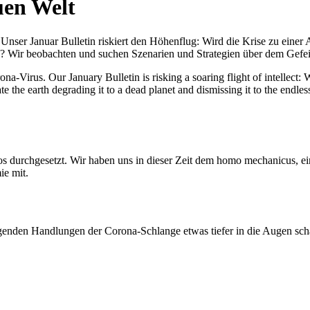
uen Welt
nser Januar Bulletin riskiert den Höhenflug: Wird die Krise zu einer 
All? Wir beobachten und suchen Szenarien und Strategien über dem Ge
-Virus. Our January Bulletin is risking a soaring flight of intellect: Wi
te the earth degrading it to a dead planet and dismissing it to the endl
os durchgesetzt. Wir haben uns in dieser Zeit dem homo mechanicus, e
ie mit.
genden Handlungen der Corona-Schlange etwas tiefer in die Augen sc