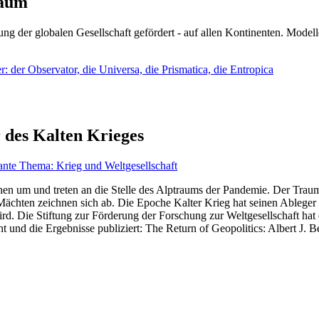
läum
ng der globalen Gesellschaft gefördert - auf allen Kontinenten. Modelle
 der Observator, die Universa, die Prismatica, die Entropica
 des Kalten Krieges
ante Thema: Krieg und Weltgesellschaft
en um und treten an die Stelle des Alptraums der Pandemie. Der Traum v
ten zeichnen sich ab. Die Epoche Kalter Krieg hat seinen Ableger bis 
d. Die Stiftung zur Förderung der Forschung zur Weltgesellschaft hat
 und die Ergebnisse publiziert: The Return of Geopolitics: Albert J. Be