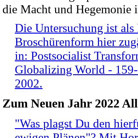
die Macht und Hegemonie in
Die Untersuchung ist als 
Broschürenform hier zugä
in: Postsocialist Transfo
Globalizing World - 159
2002.
Zum Neuen Jahr 2022 All
"Was plagst Du den hierf
ewigen Plänen"? Mit Hora