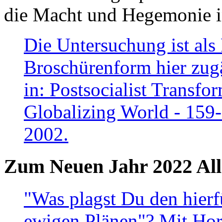
die Macht und Hegemonie in
Die Untersuchung ist als 
Broschürenform hier zugä
in: Postsocialist Transfo
Globalizing World - 159
2002.
Zum Neuen Jahr 2022 All
"Was plagst Du den hierf
ewigen Plänen"? Mit Hora