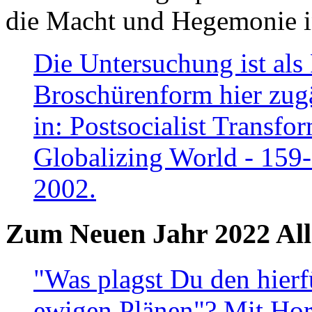
die Macht und Hegemonie in
Die Untersuchung ist als 
Broschürenform hier zugä
in: Postsocialist Transfo
Globalizing World - 159
2002.
Zum Neuen Jahr 2022 All
"Was plagst Du den hierf
ewigen Plänen"? Mit Hora