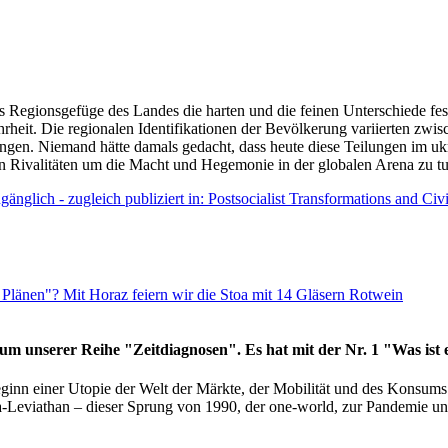
as Regionsgefüge des Landes die harten und die feinen Unterschiede fes
hrheit. Die regionalen Identifikationen der Bevölkerung variierten zwi
ngen. Niemand hätte damals gedacht, dass heute diese Teilungen im uk
 den Rivalitäten um die Macht und Hegemonie in der globalen Arena zu t
änglich - zugleich publiziert in: Postsocialist Transformations and Ci
Plänen"? Mit Horaz feiern wir die Stoa mit 14 Gläsern Rotwein
läum unserer Reihe "Zeitdiagnosen". Es hat mit der Nr. 1 "Was ist
eginn einer Utopie der Welt der Märkte, der Mobilität und des Konsu
viathan – dieser Sprung von 1990, der one-world, zur Pandemie und i