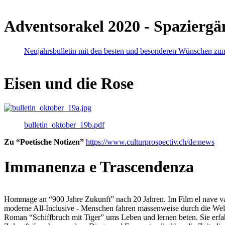
Adventsorakel 2020 - Spaziergä
Neujahrsbulletin mit den besten und besonderen Wünschen zu
Eisen und die Rose
bulletin_oktober_19b.pdf
Zu “Poetische Notizen”
https://www.culturprospectiv.ch/de:news
Immanenza e Trascendenza
Hommage an “900 Jahre Zukunft” nach 20 Jahren. Im Film el nave va lies
moderne All-Inclusive - Menschen fahren massenweise durch die Weltm
Roman “Schiffbruch mit Tiger” ums Leben und lernen beten. Sie erfah