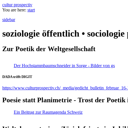
cultur prospectiv
You are here:
start
sidebar
soziologie öffentlich • sociologi
Zur Poetik der Weltgesellschaft
Der Hochstammbaumschneider in Sorge - Bilder von gs
DADA trifft DIGIT
https://www.culturprospectiv.ch/_media/gedicht_bulletin_februar_16-
Poesie statt Planimetrie - Trost der Poeti
Ein Beitrag zur Raumagenda Schweiz