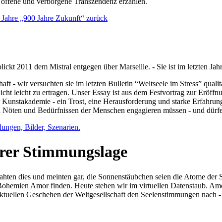
e offene und verborgene Transzendenz erzählen.
0 Jahre „900 Jahre Zukunft“ zurück
lickt 2011 dem Mistral entgegen über Marseille. - Sie ist im letzten J
ft - wir versuchten sie im letzten Bulletin “Weltseele im Stress” qual
nicht leicht zu ertragen. Unser Essay ist aus dem Festvortrag zur Eröf
 Kunstakademie - ein Trost, eine Herausforderung und starke Erfahrun
en Nöten und Bedürfnissen der Menschen engagieren müssen - und dürf
dungen, Bilder, Szenarien.
ihrer Stimmungslage
ejahten dies und meinten gar, die Sonnenstäubchen seien die Atome der
n Bohemien Amor finden. Heute stehen wir im virtuellen Datenstaub. Am
aktuellen Geschehen der Weltgesellschaft den Seelenstimmungen nach - 