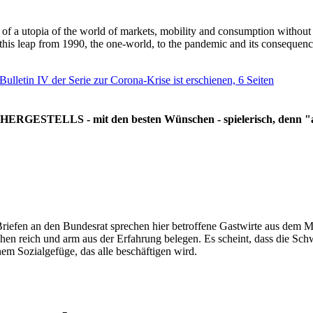
g of a utopia of the world of markets, mobility and consumption withou
 this leap from 1990, the one-world, to the pandemic and its consequenc
 Bulletin IV der Serie zur Corona-Krise ist erschienen, 6 Seiten
RGESTELLS - mit den besten Wünschen - spielerisch, denn "all
Briefen an den Bundesrat sprechen hier betroffene Gastwirte aus dem Mi
hen reich und arm aus der Erfahrung belegen. Es scheint, dass die Sc
nem Sozialgefüge, das alle beschäftigen wird.