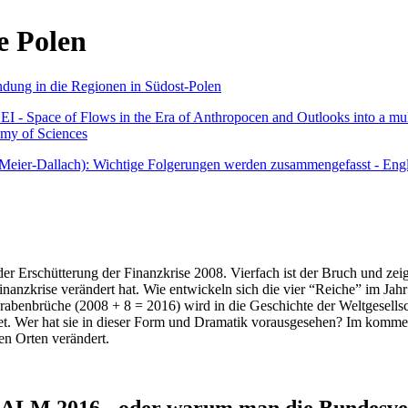
e Polen
undung in die Regionen in Südost-Polen
 - Space of Flows in the Era of Anthropocen and Outlooks into a mult
emy of Sciences
r Meier-Dallach): Wichtige Folgerungen werden zusammengefasst - Engl
der Erschütterung der Finanzkrise 2008. Vierfach ist der Bruch und zeig
 Finanzkrise verändert hat. Wie entwickeln sich die vier “Reiche” im J
abenbrüche (2008 + 8 = 2016) wird in die Geschichte der Weltgesellsch
itet. Wer hat sie in dieser Form und Dramatik vorausgesehen? Im komm
nen Orten verändert.
016 - oder warum man die Bundesverfa