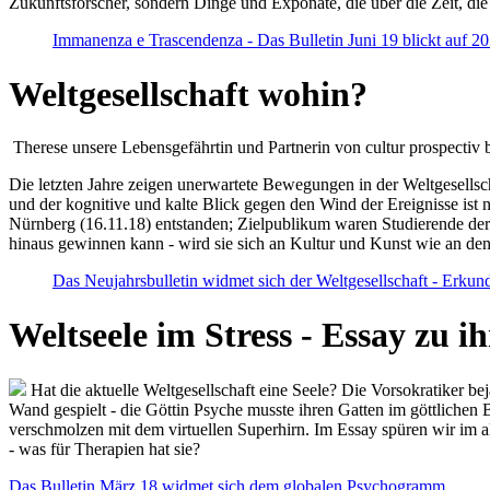
Zukunftsforscher, sondern Dinge und Exponate, die über die Zeit, di
Immanenza e Trascendenza - Das Bulletin Juni 19 blickt auf 2
Weltgesellschaft wohin?
Therese unsere Lebensgefährtin und Partnerin von cultur prospectiv b
Die letzten Jahre zeigen unerwartete Bewegungen in der Weltgesellscha
und der kognitive und kalte Blick gegen den Wind der Ereignisse ist 
Nürnberg (16.11.18) entstanden; Zielpublikum waren Studierende der
hinaus gewinnen kann - wird sie sich an Kultur und Kunst wie an d
Das Neujahrsbulletin widmet sich der Weltgesellschaft - Erkun
Weltseele im Stress - Essay zu 
Hat die aktuelle Weltgesellschaft eine Seele? Die Vorsokratiker b
Wand gespielt - die Göttin Psyche musste ihren Gatten im göttliche
verschmolzen mit dem virtuellen Superhirn. Im Essay spüren wir im 
- was für Therapien hat sie?
Das Bulletin März 18 widmet sich dem globalen Psychogramm