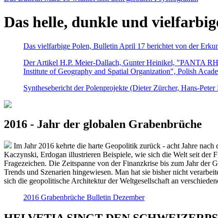
Das helle, dunkle und vielfarbig
Das vielfarbige Polen, Bulletin April 17 berichtet von der Erk
Der Artikel H.P. Meier-Dallach, Gunter Heinikel, "PANTA RHEI
Institute of Geography and Spatial Organization", Polish Acad
Synthesebericht der Polenprojekte (Dieter Zürcher, Hans-Pete
2016 - Jahr der globalen Grabenbrüche
Im Jahr 2016 kehrte die harte Geopolitik zurück - acht Jahre nach 
Kaczynski, Erdogan illustrieren Beispiele, wie sich die Welt seit der
Fragezeichen. Die Zeitspanne von der Finanzkrise bis zum Jahr der Gr
Trends und Szenarien hingewiesen. Man hat sie bisher nicht verarbe
sich die geopolitische Architektur der Weltgesellschaft an verschiede
2016 Grabenbrüche Bulletin Dezember
HELVETIA SINGT DEN SCHWEIZERPSALM 2