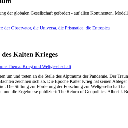
läum
ng der globalen Gesellschaft gefördert - auf allen Kontinenten. Modelle
 der Observator, die Universa, die Prismatica, die Entropica
 des Kalten Krieges
ante Thema: Krieg und Weltgesellschaft
en um und treten an die Stelle des Alptraums der Pandemie. Der Traum v
ten zeichnen sich ab. Die Epoche Kalter Krieg hat seinen Ableger bis 
d. Die Stiftung zur Förderung der Forschung zur Weltgesellschaft hat
 und die Ergebnisse publiziert: The Return of Geopolitics: Albert J. Be