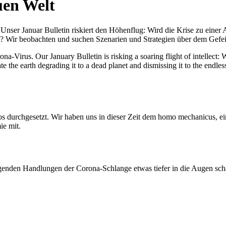
uen Welt
nser Januar Bulletin riskiert den Höhenflug: Wird die Krise zu einer 
All? Wir beobachten und suchen Szenarien und Strategien über dem Ge
-Virus. Our January Bulletin is risking a soaring flight of intellect: Wi
te the earth degrading it to a dead planet and dismissing it to the endl
os durchgesetzt. Wir haben uns in dieser Zeit dem homo mechanicus, e
ie mit.
genden Handlungen der Corona-Schlange etwas tiefer in die Augen sc