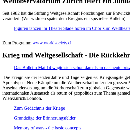
Weltobservatorium Zürich feiert ein Jubi
Seit 1982 hat die Stiftung Weltgesellschaft Forschungen zur Entwicklu
verändert. (Wir widmen später dem Ereignis ein spezielles Bulletin).
Figuren tanzen im Theater Stadelhofen im Chor zum Welttheater:
Zum Programm
www.worldsociety.ch
Krieg und Weltgesellschaft - Die Rückkehr
Das Bulletin Mai 14 wagte sich schon damals an das heute bris
Die Ereignisse der letzten Jahre und Tage zeigen es: Kriegsängste geh
Apokalypse. Neue Kämpfe um die Weltherrschaft unter den grossen Mäch
Auseinandersetzung um die Vorherrschaft zum globalen Gegensatz wir
internationalen Austausch als return of geopolitics zum Thema gemacht
Wien/Zurich/London.
Zum Gedächtnis der Kriege
Grundzüge der Erinnerungsfelder
Memory of wars - the basic concepts