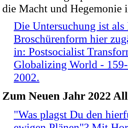
die Macht und Hegemonie in
Die Untersuchung ist als 
Broschürenform hier zugä
in: Postsocialist Transfo
Globalizing World - 159
2002.
Zum Neuen Jahr 2022 All
"Was plagst Du den hierf
ewigen Plänen"? Mit Hora