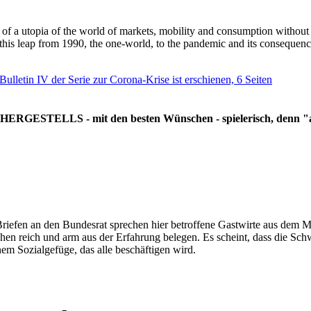
g of a utopia of the world of markets, mobility and consumption withou
 this leap from 1990, the one-world, to the pandemic and its consequenc
 Bulletin IV der Serie zur Corona-Krise ist erschienen, 6 Seiten
RGESTELLS - mit den besten Wünschen - spielerisch, denn "all
Briefen an den Bundesrat sprechen hier betroffene Gastwirte aus dem Mi
hen reich und arm aus der Erfahrung belegen. Es scheint, dass die Sc
nem Sozialgefüge, das alle beschäftigen wird.