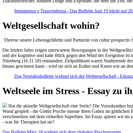
Zukunftsforscher, sondern Dinge und Exponate, die über die Zeit, di
Immanenza e Trascendenza - Das Bulletin Juni 19 blickt auf 2
Weltgesellschaft wohin?
Therese unsere Lebensgefährtin und Partnerin von cultur prospectiv b
Die letzten Jahre zeigen unerwartete Bewegungen in der Weltgesellscha
und der kognitive und kalte Blick gegen den Wind der Ereignisse ist 
Nürnberg (16.11.18) entstanden; Zielpublikum waren Studierende der
hinaus gewinnen kann - wird sie sich an Kultur und Kunst wie an d
Das Neujahrsbulletin widmet sich der Weltgesellschaft - Erkun
Weltseele im Stress - Essay zu 
Hat die aktuelle Weltgesellschaft eine Seele? Die Vorsokratiker b
Wand gespielt - die Göttin Psyche musste ihren Gatten im göttliche
verschmolzen mit dem virtuellen Superhirn. Im Essay spüren wir im 
- was für Therapien hat sie?
Das Bulletin März 18 widmet sich dem globalen Psychogramm