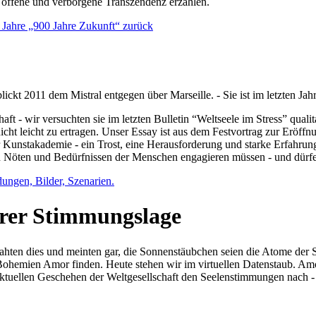
e offene und verborgene Transzendenz erzählen.
0 Jahre „900 Jahre Zukunft“ zurück
lickt 2011 dem Mistral entgegen über Marseille. - Sie ist im letzten J
ft - wir versuchten sie im letzten Bulletin “Weltseele im Stress” qual
nicht leicht zu ertragen. Unser Essay ist aus dem Festvortrag zur Eröf
 Kunstakademie - ein Trost, eine Herausforderung und starke Erfahrun
en Nöten und Bedürfnissen der Menschen engagieren müssen - und dürf
dungen, Bilder, Szenarien.
ihrer Stimmungslage
ejahten dies und meinten gar, die Sonnenstäubchen seien die Atome der
n Bohemien Amor finden. Heute stehen wir im virtuellen Datenstaub. Am
aktuellen Geschehen der Weltgesellschaft den Seelenstimmungen nach - 