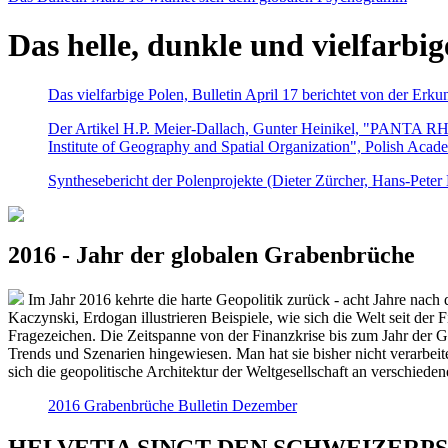
Das helle, dunkle und vielfarbig
Das vielfarbige Polen, Bulletin April 17 berichtet von der Erk
Der Artikel H.P. Meier-Dallach, Gunter Heinikel, "PANTA RHEI
Institute of Geography and Spatial Organization", Polish Acad
Synthesebericht der Polenprojekte (Dieter Zürcher, Hans-Pete
2016 - Jahr der globalen Grabenbrüche
Im Jahr 2016 kehrte die harte Geopolitik zurück - acht Jahre nach 
Kaczynski, Erdogan illustrieren Beispiele, wie sich die Welt seit der
Fragezeichen. Die Zeitspanne von der Finanzkrise bis zum Jahr der Gr
Trends und Szenarien hingewiesen. Man hat sie bisher nicht verarbe
sich die geopolitische Architektur der Weltgesellschaft an verschiede
2016 Grabenbrüche Bulletin Dezember
HELVETIA SINGT DEN SCHWEIZERPSALM 2