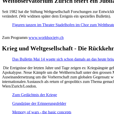
Weltobservatorium Zürich feiert ein Jubi
Seit 1982 hat die Stiftung Weltgesellschaft Forschungen zur Entwicklu
verändert. (Wir widmen später dem Ereignis ein spezielles Bulletin).
Figuren tanzen im Theater Stadelhofen im Chor zum Welttheater:
Zum Programm
www.worldsociety.ch
Krieg und Weltgesellschaft - Die Rückkehr
Das Bulletin Mai 14 wagte sich schon damals an das heute bris
Die Ereignisse der letzten Jahre und Tage zeigen es: Kriegsängste geh
Apokalypse. Neue Kämpfe um die Weltherrschaft unter den grossen Mäch
Auseinandersetzung um die Vorherrschaft zum globalen Gegensatz wir
internationalen Austausch als return of geopolitics zum Thema gemacht
Wien/Zurich/London.
Zum Gedächtnis der Kriege
Grundzüge der Erinnerungsfelder
Memory of wars - the basic concepts