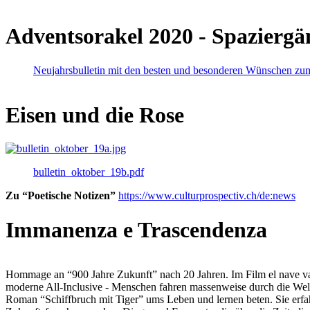
Adventsorakel 2020 - Spaziergä
Neujahrsbulletin mit den besten und besonderen Wünschen zu
Eisen und die Rose
bulletin_oktober_19b.pdf
Zu “Poetische Notizen”
https://www.culturprospectiv.ch/de:news
Immanenza e Trascendenza
Hommage an “900 Jahre Zukunft” nach 20 Jahren. Im Film el nave va lies
moderne All-Inclusive - Menschen fahren massenweise durch die Weltm
Roman “Schiffbruch mit Tiger” ums Leben und lernen beten. Sie erfah