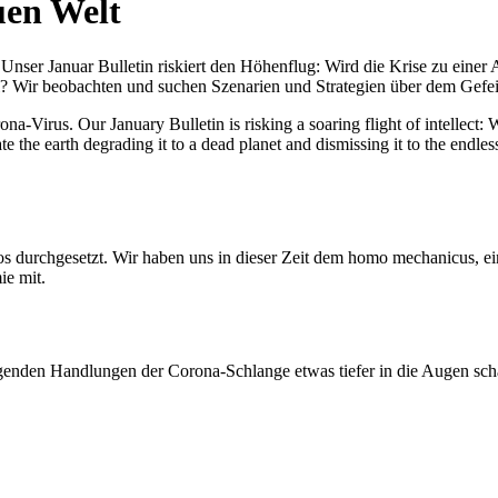
uen Welt
nser Januar Bulletin riskiert den Höhenflug: Wird die Krise zu einer 
All? Wir beobachten und suchen Szenarien und Strategien über dem Ge
-Virus. Our January Bulletin is risking a soaring flight of intellect: Wi
te the earth degrading it to a dead planet and dismissing it to the endl
os durchgesetzt. Wir haben uns in dieser Zeit dem homo mechanicus, e
ie mit.
genden Handlungen der Corona-Schlange etwas tiefer in die Augen sc