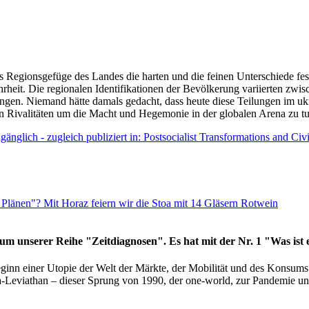
as Regionsgefüge des Landes die harten und die feinen Unterschiede fes
hrheit. Die regionalen Identifikationen der Bevölkerung variierten zwi
ngen. Niemand hätte damals gedacht, dass heute diese Teilungen im uk
 den Rivalitäten um die Macht und Hegemonie in der globalen Arena zu t
änglich - zugleich publiziert in: Postsocialist Transformations and Ci
Plänen"? Mit Horaz feiern wir die Stoa mit 14 Gläsern Rotwein
läum unserer Reihe "Zeitdiagnosen". Es hat mit der Nr. 1 "Was ist
eginn einer Utopie der Welt der Märkte, der Mobilität und des Konsu
viathan – dieser Sprung von 1990, der one-world, zur Pandemie und i