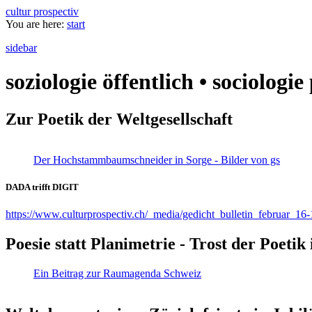
cultur prospectiv
You are here:
start
sidebar
soziologie öffentlich • sociologi
Zur Poetik der Weltgesellschaft
Der Hochstammbaumschneider in Sorge - Bilder von gs
DADA trifft DIGIT
https://www.culturprospectiv.ch/_media/gedicht_bulletin_februar_16-
Poesie statt Planimetrie - Trost der Poeti
Ein Beitrag zur Raumagenda Schweiz