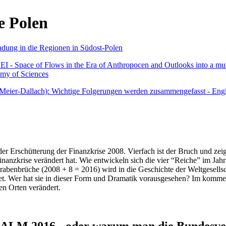
e Polen
undung in die Regionen in Südost-Polen
 - Space of Flows in the Era of Anthropocen and Outlooks into a mult
emy of Sciences
r Meier-Dallach): Wichtige Folgerungen werden zusammengefasst - Engl
der Erschütterung der Finanzkrise 2008. Vierfach ist der Bruch und zeig
 Finanzkrise verändert hat. Wie entwickeln sich die vier “Reiche” im J
abenbrüche (2008 + 8 = 2016) wird in die Geschichte der Weltgesellsch
itet. Wer hat sie in dieser Form und Dramatik vorausgesehen? Im komm
nen Orten verändert.
016 - oder warum man die Bundesverfa