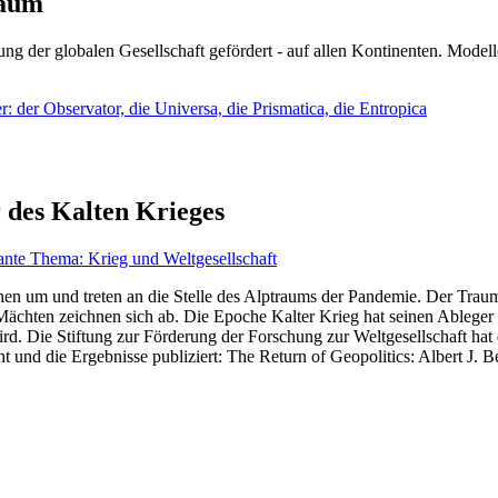
läum
ng der globalen Gesellschaft gefördert - auf allen Kontinenten. Modelle
 der Observator, die Universa, die Prismatica, die Entropica
 des Kalten Krieges
ante Thema: Krieg und Weltgesellschaft
en um und treten an die Stelle des Alptraums der Pandemie. Der Traum v
ten zeichnen sich ab. Die Epoche Kalter Krieg hat seinen Ableger bis 
d. Die Stiftung zur Förderung der Forschung zur Weltgesellschaft hat
 und die Ergebnisse publiziert: The Return of Geopolitics: Albert J. Be