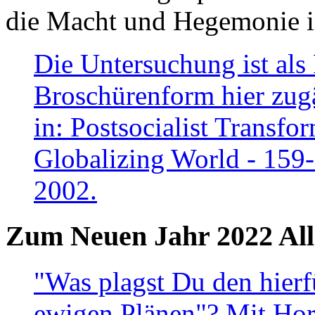
die Macht und Hegemonie in
Die Untersuchung ist als 
Broschürenform hier zugä
in: Postsocialist Transfo
Globalizing World - 159
2002.
Zum Neuen Jahr 2022 All
"Was plagst Du den hierf
ewigen Plänen"? Mit Hora