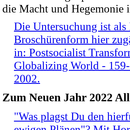
die Macht und Hegemonie in
Die Untersuchung ist als 
Broschürenform hier zugä
in: Postsocialist Transfo
Globalizing World - 159
2002.
Zum Neuen Jahr 2022 All
"Was plagst Du den hierf
ewigen Plänen"? Mit Hora