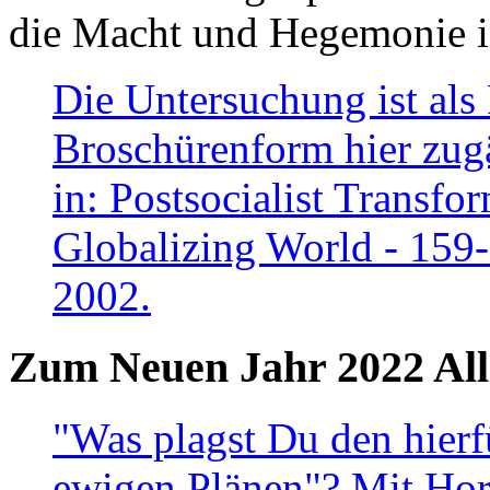
die Macht und Hegemonie in
Die Untersuchung ist als 
Broschürenform hier zugä
in: Postsocialist Transfo
Globalizing World - 159
2002.
Zum Neuen Jahr 2022 All
"Was plagst Du den hierf
ewigen Plänen"? Mit Hora