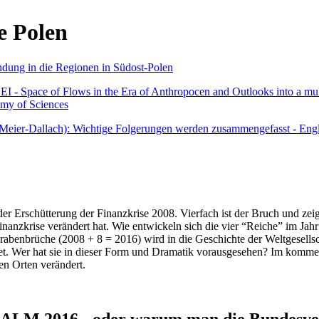
e Polen
undung in die Regionen in Südost-Polen
 - Space of Flows in the Era of Anthropocen and Outlooks into a mult
emy of Sciences
r Meier-Dallach): Wichtige Folgerungen werden zusammengefasst - Engl
der Erschütterung der Finanzkrise 2008. Vierfach ist der Bruch und zeig
 Finanzkrise verändert hat. Wie entwickeln sich die vier “Reiche” im J
abenbrüche (2008 + 8 = 2016) wird in die Geschichte der Weltgesellsch
itet. Wer hat sie in dieser Form und Dramatik vorausgesehen? Im komm
nen Orten verändert.
016 - oder warum man die Bundesverfa