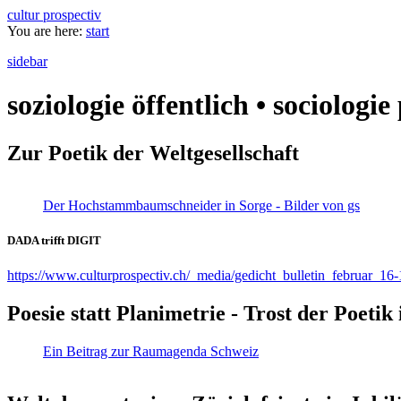
cultur prospectiv
You are here:
start
sidebar
soziologie öffentlich • sociologi
Zur Poetik der Weltgesellschaft
Der Hochstammbaumschneider in Sorge - Bilder von gs
DADA trifft DIGIT
https://www.culturprospectiv.ch/_media/gedicht_bulletin_februar_16-
Poesie statt Planimetrie - Trost der Poeti
Ein Beitrag zur Raumagenda Schweiz