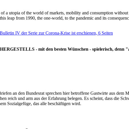
g of a utopia of the world of markets, mobility and consumption withou
 this leap from 1990, the one-world, to the pandemic and its consequenc
 Bulletin IV der Serie zur Corona-Krise ist erschienen, 6 Seiten
RGESTELLS - mit den besten Wünschen - spielerisch, denn "all
Briefen an den Bundesrat sprechen hier betroffene Gastwirte aus dem Mi
hen reich und arm aus der Erfahrung belegen. Es scheint, dass die Sc
nem Sozialgefüge, das alle beschäftigen wird.