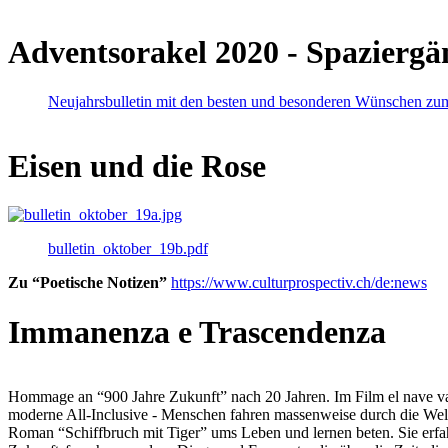
Adventsorakel 2020 - Spaziergä
Neujahrsbulletin mit den besten und besonderen Wünschen zu
Eisen und die Rose
bulletin_oktober_19b.pdf
Zu “Poetische Notizen”
https://www.culturprospectiv.ch/de:news
Immanenza e Trascendenza
Hommage an “900 Jahre Zukunft” nach 20 Jahren. Im Film el nave va lies
moderne All-Inclusive - Menschen fahren massenweise durch die Weltm
Roman “Schiffbruch mit Tiger” ums Leben und lernen beten. Sie erfah