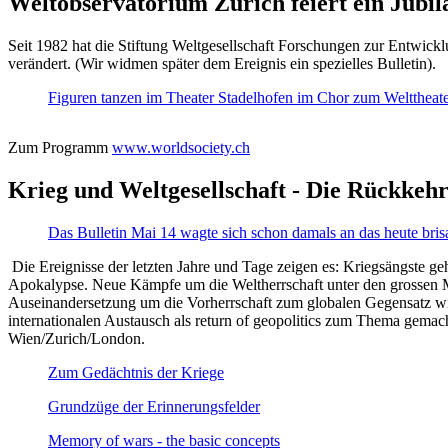
Weltobservatorium Zürich feiert ein Jubi
Seit 1982 hat die Stiftung Weltgesellschaft Forschungen zur Entwicklu
verändert. (Wir widmen später dem Ereignis ein spezielles Bulletin).
Figuren tanzen im Theater Stadelhofen im Chor zum Welttheater:
Zum Programm
www.worldsociety.ch
Krieg und Weltgesellschaft - Die Rückkehr
Das Bulletin Mai 14 wagte sich schon damals an das heute bris
Die Ereignisse der letzten Jahre und Tage zeigen es: Kriegsängste geh
Apokalypse. Neue Kämpfe um die Weltherrschaft unter den grossen Mäch
Auseinandersetzung um die Vorherrschaft zum globalen Gegensatz wir
internationalen Austausch als return of geopolitics zum Thema gemacht
Wien/Zurich/London.
Zum Gedächtnis der Kriege
Grundzüge der Erinnerungsfelder
Memory of wars - the basic concepts