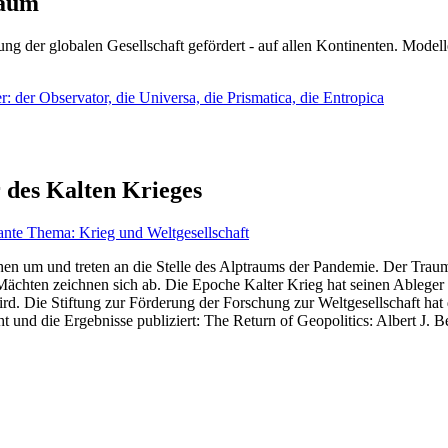
läum
ng der globalen Gesellschaft gefördert - auf allen Kontinenten. Modelle
 der Observator, die Universa, die Prismatica, die Entropica
 des Kalten Krieges
ante Thema: Krieg und Weltgesellschaft
en um und treten an die Stelle des Alptraums der Pandemie. Der Traum v
ten zeichnen sich ab. Die Epoche Kalter Krieg hat seinen Ableger bis 
d. Die Stiftung zur Förderung der Forschung zur Weltgesellschaft hat
 und die Ergebnisse publiziert: The Return of Geopolitics: Albert J. Be