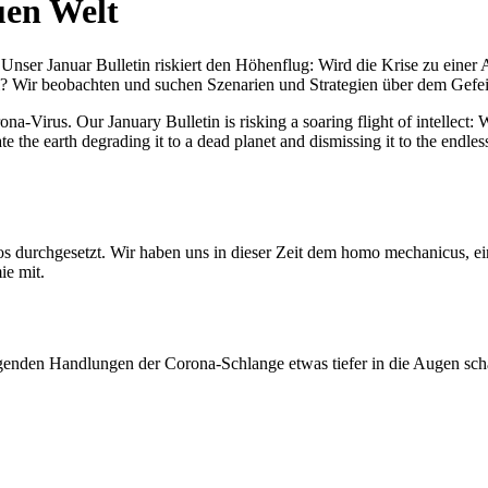
uen Welt
nser Januar Bulletin riskiert den Höhenflug: Wird die Krise zu einer 
All? Wir beobachten und suchen Szenarien und Strategien über dem Ge
-Virus. Our January Bulletin is risking a soaring flight of intellect: Wi
te the earth degrading it to a dead planet and dismissing it to the endl
os durchgesetzt. Wir haben uns in dieser Zeit dem homo mechanicus, e
ie mit.
genden Handlungen der Corona-Schlange etwas tiefer in die Augen sc