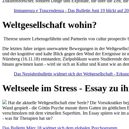
Zukunftsforscher, sondern Dinge und Exponate, die über die Zeit, di
Immanenza e Trascendenza - Das Bulletin Juni 19 blickt auf 2
Weltgesellschaft wohin?
Therese unsere Lebensgefährtin und Partnerin von cultur prospectiv b
Die letzten Jahre zeigen unerwartete Bewegungen in der Weltgesellscha
und der kognitive und kalte Blick gegen den Wind der Ereignisse ist 
Nürnberg (16.11.18) entstanden; Zielpublikum waren Studierende der
hinaus gewinnen kann - wird sie sich an Kultur und Kunst wie an d
Das Neujahrsbulletin widmet sich der Weltgesellschaft - Erkun
Weltseele im Stress - Essay zu 
Hat die aktuelle Weltgesellschaft eine Seele? Die Vorsokratiker b
Wand gespielt - die Göttin Psyche musste ihren Gatten im göttliche
verschmolzen mit dem virtuellen Superhirn. Im Essay spüren wir im 
- was für Therapien hat sie?
Das Bulletin März 18 widmet sich dem globalen Psychogramm