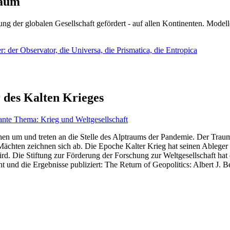
läum
ng der globalen Gesellschaft gefördert - auf allen Kontinenten. Modelle
 der Observator, die Universa, die Prismatica, die Entropica
 des Kalten Krieges
ante Thema: Krieg und Weltgesellschaft
en um und treten an die Stelle des Alptraums der Pandemie. Der Traum v
ten zeichnen sich ab. Die Epoche Kalter Krieg hat seinen Ableger bis 
d. Die Stiftung zur Förderung der Forschung zur Weltgesellschaft hat
 und die Ergebnisse publiziert: The Return of Geopolitics: Albert J. Be