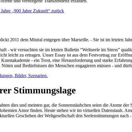
e offene und verborgene Transzendenz erzählen.
0 Jahre „900 Jahre Zukunft“ zurück
lickt 2011 dem Mistral entgegen über Marseille. - Sie ist im letzten J
ft - wir versuchten sie im letzten Bulletin “Weltseele im Stress” qual
nicht leicht zu ertragen. Unser Essay ist aus dem Festvortrag zur Eröf
 Kunstakademie - ein Trost, eine Herausforderung und starke Erfahrun
en Nöten und Bedürfnissen der Menschen engagieren müssen - und dürf
dungen, Bilder, Szenarien.
ihrer Stimmungslage
ejahten dies und meinten gar, die Sonnenstäubchen seien die Atome der
n Bohemien Amor finden. Heute stehen wir im virtuellen Datenstaub. Am
aktuellen Geschehen der Weltgesellschaft den Seelenstimmungen nach - 