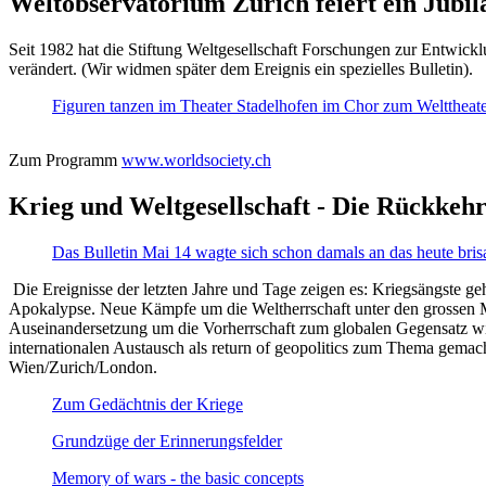
Weltobservatorium Zürich feiert ein Jubi
Seit 1982 hat die Stiftung Weltgesellschaft Forschungen zur Entwicklu
verändert. (Wir widmen später dem Ereignis ein spezielles Bulletin).
Figuren tanzen im Theater Stadelhofen im Chor zum Welttheater:
Zum Programm
www.worldsociety.ch
Krieg und Weltgesellschaft - Die Rückkehr
Das Bulletin Mai 14 wagte sich schon damals an das heute bris
Die Ereignisse der letzten Jahre und Tage zeigen es: Kriegsängste geh
Apokalypse. Neue Kämpfe um die Weltherrschaft unter den grossen Mäch
Auseinandersetzung um die Vorherrschaft zum globalen Gegensatz wir
internationalen Austausch als return of geopolitics zum Thema gemacht
Wien/Zurich/London.
Zum Gedächtnis der Kriege
Grundzüge der Erinnerungsfelder
Memory of wars - the basic concepts