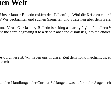
uen Welt
nser Januar Bulletin riskiert den Höhenflug: Wird die Krise zu einer 
All? Wir beobachten und suchen Szenarien und Strategien über dem Ge
-Virus. Our January Bulletin is risking a soaring flight of intellect: Wi
te the earth degrading it to a dead planet and dismissing it to the endl
os durchgesetzt. Wir haben uns in dieser Zeit dem homo mechanicus, e
ie mit.
genden Handlungen der Corona-Schlange etwas tiefer in die Augen sc