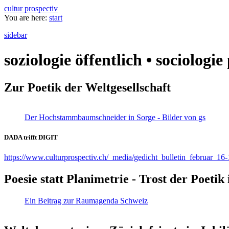
cultur prospectiv
You are here:
start
sidebar
soziologie öffentlich • sociologi
Zur Poetik der Weltgesellschaft
Der Hochstammbaumschneider in Sorge - Bilder von gs
DADA trifft DIGIT
https://www.culturprospectiv.ch/_media/gedicht_bulletin_februar_16-
Poesie statt Planimetrie - Trost der Poeti
Ein Beitrag zur Raumagenda Schweiz