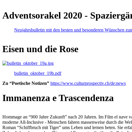
Adventsorakel 2020 - Spaziergä
Neujahrsbulletin mit den besten und besonderen Wünschen zu
Eisen und die Rose
bulletin_oktober_19b.pdf
Zu “Poetische Notizen”
https://www.culturprospectiv.ch/de:news
Immanenza e Trascendenza
Hommage an “900 Jahre Zukunft” nach 20 Jahren. Im Film el nave va lies
moderne All-Inclusive - Menschen fahren massenweise durch die Weltm
Roman “Schiffbruch mit Tiger” ums Leben und lernen beten. Sie erfah