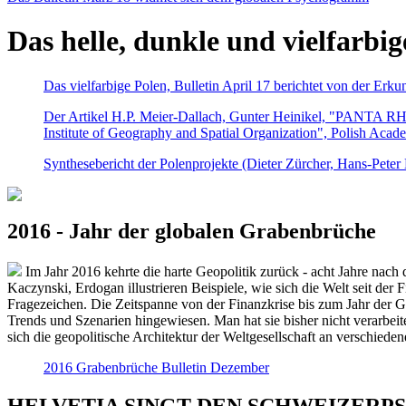
Das helle, dunkle und vielfarbig
Das vielfarbige Polen, Bulletin April 17 berichtet von der Erk
Der Artikel H.P. Meier-Dallach, Gunter Heinikel, "PANTA RHEI
Institute of Geography and Spatial Organization", Polish Acad
Synthesebericht der Polenprojekte (Dieter Zürcher, Hans-Pete
2016 - Jahr der globalen Grabenbrüche
Im Jahr 2016 kehrte die harte Geopolitik zurück - acht Jahre nach 
Kaczynski, Erdogan illustrieren Beispiele, wie sich die Welt seit der
Fragezeichen. Die Zeitspanne von der Finanzkrise bis zum Jahr der Gr
Trends und Szenarien hingewiesen. Man hat sie bisher nicht verarbe
sich die geopolitische Architektur der Weltgesellschaft an verschiede
2016 Grabenbrüche Bulletin Dezember
HELVETIA SINGT DEN SCHWEIZERPSALM 2