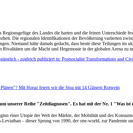
as Regionsgefüge des Landes die harten und die feinen Unterschiede fes
hrheit. Die regionalen Identifikationen der Bevölkerung variierten zwi
ngen. Niemand hätte damals gedacht, dass heute diese Teilungen im uk
 den Rivalitäten um die Macht und Hegemonie in der globalen Arena zu t
änglich - zugleich publiziert in: Postsocialist Transformations and Ci
Plänen"? Mit Horaz feiern wir die Stoa mit 14 Gläsern Rotwein
läum unserer Reihe "Zeitdiagnosen". Es hat mit der Nr. 1 "Was ist
eginn einer Utopie der Welt der Märkte, der Mobilität und des Konsu
viathan – dieser Sprung von 1990, der one-world, zur Pandemie und i