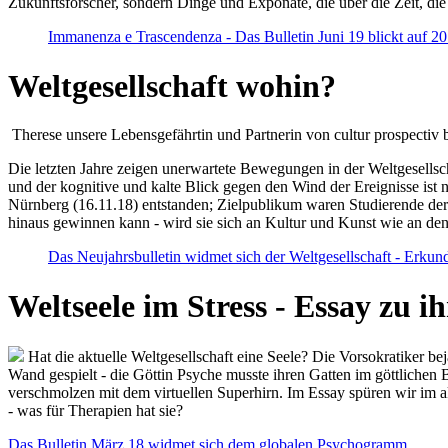
Zukunftsforscher, sondern Dinge und Exponate, die über die Zeit, di
Immanenza e Trascendenza - Das Bulletin Juni 19 blickt auf 2
Weltgesellschaft wohin?
Therese unsere Lebensgefährtin und Partnerin von cultur prospectiv b
Die letzten Jahre zeigen unerwartete Bewegungen in der Weltgesellscha
und der kognitive und kalte Blick gegen den Wind der Ereignisse ist 
Nürnberg (16.11.18) entstanden; Zielpublikum waren Studierende der
hinaus gewinnen kann - wird sie sich an Kultur und Kunst wie an d
Das Neujahrsbulletin widmet sich der Weltgesellschaft - Erkun
Weltseele im Stress - Essay zu 
Hat die aktuelle Weltgesellschaft eine Seele? Die Vorsokratiker b
Wand gespielt - die Göttin Psyche musste ihren Gatten im göttliche
verschmolzen mit dem virtuellen Superhirn. Im Essay spüren wir im 
- was für Therapien hat sie?
Das Bulletin März 18 widmet sich dem globalen Psychogramm