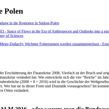
e Polen
undung in die Regionen in Südost-Polen
 - Space of Flows in the Era of Anthropocen and Outlooks into a mult
emy of Sciences
r Meier-Dallach): Wichtige Folgerungen werden zusammengefasst - Engl
der Erschütterung der Finanzkrise 2008. Vierfach ist der Bruch und zeig
 Finanzkrise verändert hat. Wie entwickeln sich die vier “Reiche” im J
abenbrüche (2008 + 8 = 2016) wird in die Geschichte der Weltgesellsch
itet. Wer hat sie in dieser Form und Dramatik vorausgesehen? Im komm
nen Orten verändert.
016 - oder warum man die Bundesverfa