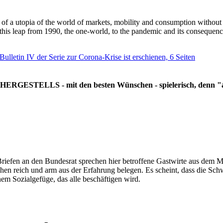
g of a utopia of the world of markets, mobility and consumption withou
 this leap from 1990, the one-world, to the pandemic and its consequenc
 Bulletin IV der Serie zur Corona-Krise ist erschienen, 6 Seiten
RGESTELLS - mit den besten Wünschen - spielerisch, denn "all
Briefen an den Bundesrat sprechen hier betroffene Gastwirte aus dem Mi
hen reich und arm aus der Erfahrung belegen. Es scheint, dass die Sc
nem Sozialgefüge, das alle beschäftigen wird.