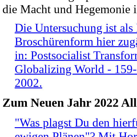
die Macht und Hegemonie in
Die Untersuchung ist als 
Broschürenform hier zugä
in: Postsocialist Transfo
Globalizing World - 159
2002.
Zum Neuen Jahr 2022 All
"Was plagst Du den hierf
ewigen Plänen"? Mit Hora