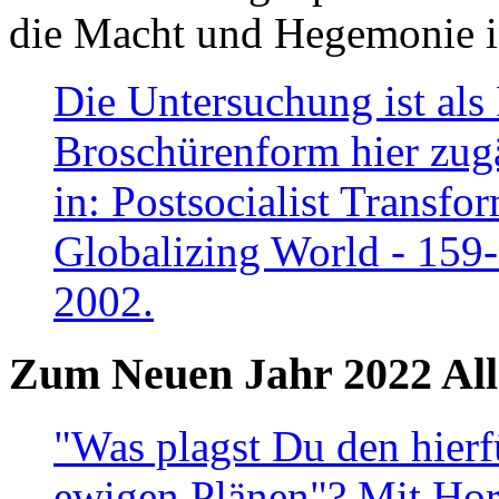
die Macht und Hegemonie in
Die Untersuchung ist als 
Broschürenform hier zugä
in: Postsocialist Transfo
Globalizing World - 159
2002.
Zum Neuen Jahr 2022 All
"Was plagst Du den hierf
ewigen Plänen"? Mit Hora