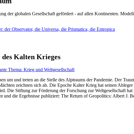
läum
ng der globalen Gesellschaft gefördert - auf allen Kontinenten. Modelle
 der Observator, die Universa, die Prismatica, die Entropica
 des Kalten Krieges
ante Thema: Krieg und Weltgesellschaft
en um und treten an die Stelle des Alptraums der Pandemie. Der Traum v
ten zeichnen sich ab. Die Epoche Kalter Krieg hat seinen Ableger bis 
d. Die Stiftung zur Förderung der Forschung zur Weltgesellschaft hat
 und die Ergebnisse publiziert: The Return of Geopolitics: Albert J. Be