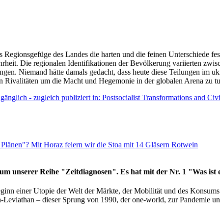
as Regionsgefüge des Landes die harten und die feinen Unterschiede fes
hrheit. Die regionalen Identifikationen der Bevölkerung variierten zwi
ngen. Niemand hätte damals gedacht, dass heute diese Teilungen im uk
 den Rivalitäten um die Macht und Hegemonie in der globalen Arena zu t
änglich - zugleich publiziert in: Postsocialist Transformations and Ci
Plänen"? Mit Horaz feiern wir die Stoa mit 14 Gläsern Rotwein
läum unserer Reihe "Zeitdiagnosen". Es hat mit der Nr. 1 "Was ist
eginn einer Utopie der Welt der Märkte, der Mobilität und des Konsu
viathan – dieser Sprung von 1990, der one-world, zur Pandemie und i