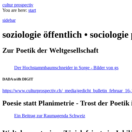
cultur prospectiv
You are here:
start
sidebar
soziologie öffentlich • sociologi
Zur Poetik der Weltgesellschaft
Der Hochstammbaumschneider in Sorge - Bilder von gs
DADA trifft DIGIT
https://www.culturprospectiv.ch/_media/gedicht_bulletin_februar_16-
Poesie statt Planimetrie - Trost der Poeti
Ein Beitrag zur Raumagenda Schweiz