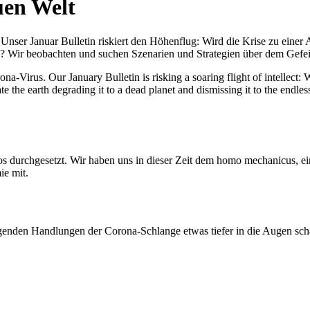
uen Welt
nser Januar Bulletin riskiert den Höhenflug: Wird die Krise zu einer 
All? Wir beobachten und suchen Szenarien und Strategien über dem Ge
-Virus. Our January Bulletin is risking a soaring flight of intellect: Wi
te the earth degrading it to a dead planet and dismissing it to the endl
os durchgesetzt. Wir haben uns in dieser Zeit dem homo mechanicus, e
ie mit.
genden Handlungen der Corona-Schlange etwas tiefer in die Augen sc