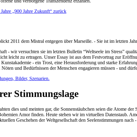
e offene und verborgene Transzendenz erzählen.
0 Jahre „900 Jahre Zukunft“ zurück
lickt 2011 dem Mistral entgegen über Marseille. - Sie ist im letzten J
ft - wir versuchten sie im letzten Bulletin “Weltseele im Stress” qual
nicht leicht zu ertragen. Unser Essay ist aus dem Festvortrag zur Eröf
 Kunstakademie - ein Trost, eine Herausforderung und starke Erfahrun
en Nöten und Bedürfnissen der Menschen engagieren müssen - und dürf
dungen, Bilder, Szenarien.
ihrer Stimmungslage
ejahten dies und meinten gar, die Sonnenstäubchen seien die Atome der
n Bohemien Amor finden. Heute stehen wir im virtuellen Datenstaub. Am
aktuellen Geschehen der Weltgesellschaft den Seelenstimmungen nach - 