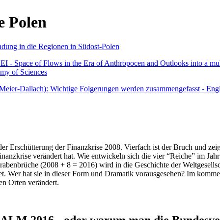
e Polen
undung in die Regionen in Südost-Polen
 - Space of Flows in the Era of Anthropocen and Outlooks into a mult
emy of Sciences
r Meier-Dallach): Wichtige Folgerungen werden zusammengefasst - Engl
der Erschütterung der Finanzkrise 2008. Vierfach ist der Bruch und zeig
 Finanzkrise verändert hat. Wie entwickeln sich die vier “Reiche” im J
abenbrüche (2008 + 8 = 2016) wird in die Geschichte der Weltgesellsch
itet. Wer hat sie in dieser Form und Dramatik vorausgesehen? Im komm
nen Orten verändert.
016 - oder warum man die Bundesverfa