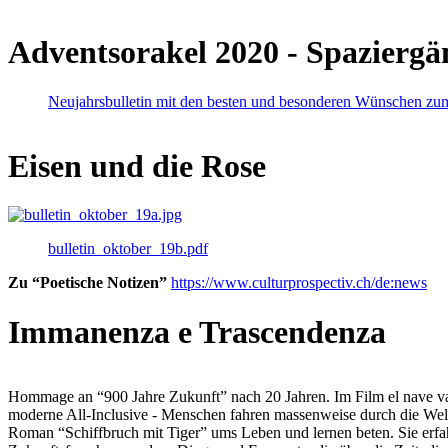
Adventsorakel 2020 - Spaziergä
Neujahrsbulletin mit den besten und besonderen Wünschen zu
Eisen und die Rose
bulletin_oktober_19b.pdf
Zu “Poetische Notizen”
https://www.culturprospectiv.ch/de:news
Immanenza e Trascendenza
Hommage an “900 Jahre Zukunft” nach 20 Jahren. Im Film el nave va lies
moderne All-Inclusive - Menschen fahren massenweise durch die Weltm
Roman “Schiffbruch mit Tiger” ums Leben und lernen beten. Sie erfah