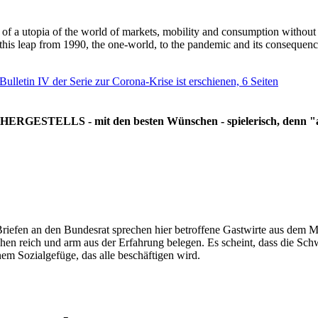
g of a utopia of the world of markets, mobility and consumption withou
 this leap from 1990, the one-world, to the pandemic and its consequenc
 Bulletin IV der Serie zur Corona-Krise ist erschienen, 6 Seiten
RGESTELLS - mit den besten Wünschen - spielerisch, denn "all
Briefen an den Bundesrat sprechen hier betroffene Gastwirte aus dem Mi
hen reich und arm aus der Erfahrung belegen. Es scheint, dass die Sc
nem Sozialgefüge, das alle beschäftigen wird.