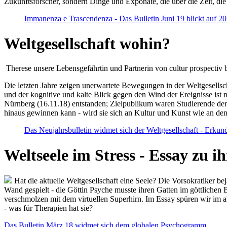
Zukunftsforscher, sondern Dinge und Exponate, die über die Zeit, di
Immanenza e Trascendenza - Das Bulletin Juni 19 blickt auf 2
Weltgesellschaft wohin?
Therese unsere Lebensgefährtin und Partnerin von cultur prospectiv b
Die letzten Jahre zeigen unerwartete Bewegungen in der Weltgesellscha
und der kognitive und kalte Blick gegen den Wind der Ereignisse ist 
Nürnberg (16.11.18) entstanden; Zielpublikum waren Studierende der
hinaus gewinnen kann - wird sie sich an Kultur und Kunst wie an d
Das Neujahrsbulletin widmet sich der Weltgesellschaft - Erkun
Weltseele im Stress - Essay zu 
Hat die aktuelle Weltgesellschaft eine Seele? Die Vorsokratiker b
Wand gespielt - die Göttin Psyche musste ihren Gatten im göttliche
verschmolzen mit dem virtuellen Superhirn. Im Essay spüren wir im 
- was für Therapien hat sie?
Das Bulletin März 18 widmet sich dem globalen Psychogramm