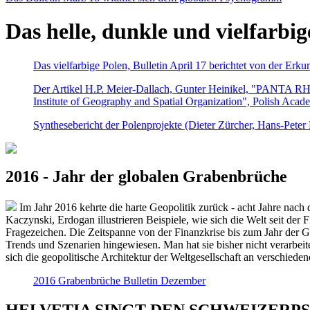
Das helle, dunkle und vielfarbig
Das vielfarbige Polen, Bulletin April 17 berichtet von der Erk
Der Artikel H.P. Meier-Dallach, Gunter Heinikel, "PANTA RHEI
Institute of Geography and Spatial Organization", Polish Acad
Synthesebericht der Polenprojekte (Dieter Zürcher, Hans-Pete
2016 - Jahr der globalen Grabenbrüche
Im Jahr 2016 kehrte die harte Geopolitik zurück - acht Jahre nach 
Kaczynski, Erdogan illustrieren Beispiele, wie sich die Welt seit der
Fragezeichen. Die Zeitspanne von der Finanzkrise bis zum Jahr der Gr
Trends und Szenarien hingewiesen. Man hat sie bisher nicht verarbe
sich die geopolitische Architektur der Weltgesellschaft an verschiede
2016 Grabenbrüche Bulletin Dezember
HELVETIA SINGT DEN SCHWEIZERPSALM 2