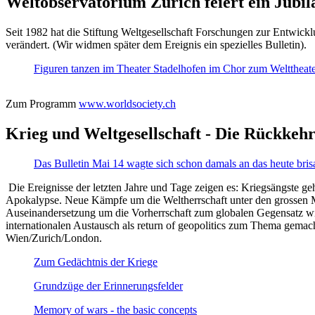
Weltobservatorium Zürich feiert ein Jubi
Seit 1982 hat die Stiftung Weltgesellschaft Forschungen zur Entwicklu
verändert. (Wir widmen später dem Ereignis ein spezielles Bulletin).
Figuren tanzen im Theater Stadelhofen im Chor zum Welttheater:
Zum Programm
www.worldsociety.ch
Krieg und Weltgesellschaft - Die Rückkehr
Das Bulletin Mai 14 wagte sich schon damals an das heute bris
Die Ereignisse der letzten Jahre und Tage zeigen es: Kriegsängste geh
Apokalypse. Neue Kämpfe um die Weltherrschaft unter den grossen Mäch
Auseinandersetzung um die Vorherrschaft zum globalen Gegensatz wir
internationalen Austausch als return of geopolitics zum Thema gemacht
Wien/Zurich/London.
Zum Gedächtnis der Kriege
Grundzüge der Erinnerungsfelder
Memory of wars - the basic concepts