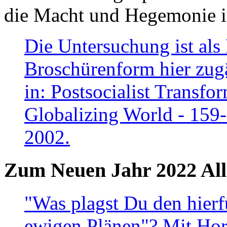
die Macht und Hegemonie in
Die Untersuchung ist als 
Broschürenform hier zugä
in: Postsocialist Transfo
Globalizing World - 159
2002.
Zum Neuen Jahr 2022 All
"Was plagst Du den hierf
ewigen Plänen"? Mit Hora