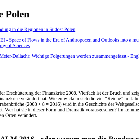
e Polen
undung in die Regionen in Südost-Polen
 - Space of Flows in the Era of Anthropocen and Outlooks into a mult
emy of Sciences
r Meier-Dallach): Wichtige Folgerungen werden zusammengefasst - Engl
der Erschütterung der Finanzkrise 2008. Vierfach ist der Bruch und zeig
 Finanzkrise verändert hat. Wie entwickeln sich die vier “Reiche” im J
abenbrüche (2008 + 8 = 2016) wird in die Geschichte der Weltgesellsch
itet. Wer hat sie in dieser Form und Dramatik vorausgesehen? Im komm
nen Orten verändert.
016 - oder warum man die Bundesverfa