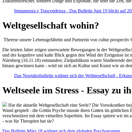
Zukunftsforscher, sondern Dinge und Exponate, die über die Zeit, di
Immanenza e Trascendenza - Das Bulletin Juni 19 blickt auf 2
Weltgesellschaft wohin?
Therese unsere Lebensgefährtin und Partnerin von cultur prospectiv b
Die letzten Jahre zeigen unerwartete Bewegungen in der Weltgesellscha
und der kognitive und kalte Blick gegen den Wind der Ereignisse ist 
Nürnberg (16.11.18) entstanden; Zielpublikum waren Studierende der
hinaus gewinnen kann - wird sie sich an Kultur und Kunst wie an d
Das Neujahrsbulletin widmet sich der Weltgesellschaft - Erkun
Weltseele im Stress - Essay zu 
Hat die aktuelle Weltgesellschaft eine Seele? Die Vorsokratiker b
Wand gespielt - die Göttin Psyche musste ihren Gatten im göttliche
verschmolzen mit dem virtuellen Superhirn. Im Essay spüren wir im 
- was für Therapien hat sie?
Das Bulletin März 18 widmet sich dem globalen Psychogramm