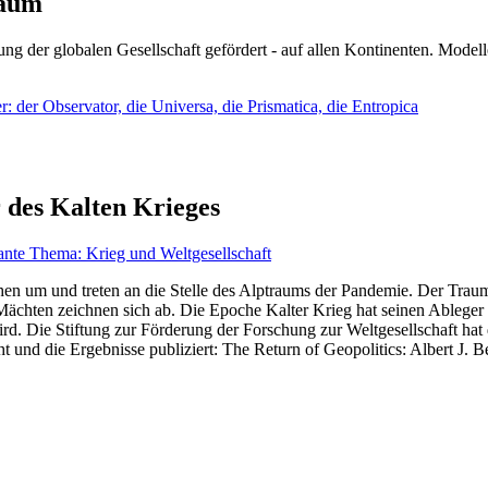
läum
ng der globalen Gesellschaft gefördert - auf allen Kontinenten. Modelle
 der Observator, die Universa, die Prismatica, die Entropica
 des Kalten Krieges
ante Thema: Krieg und Weltgesellschaft
en um und treten an die Stelle des Alptraums der Pandemie. Der Traum v
ten zeichnen sich ab. Die Epoche Kalter Krieg hat seinen Ableger bis 
d. Die Stiftung zur Förderung der Forschung zur Weltgesellschaft hat
 und die Ergebnisse publiziert: The Return of Geopolitics: Albert J. Be