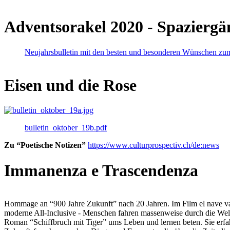
Adventsorakel 2020 - Spaziergä
Neujahrsbulletin mit den besten und besonderen Wünschen zu
Eisen und die Rose
bulletin_oktober_19b.pdf
Zu “Poetische Notizen”
https://www.culturprospectiv.ch/de:news
Immanenza e Trascendenza
Hommage an “900 Jahre Zukunft” nach 20 Jahren. Im Film el nave va lies
moderne All-Inclusive - Menschen fahren massenweise durch die Weltm
Roman “Schiffbruch mit Tiger” ums Leben und lernen beten. Sie erfah