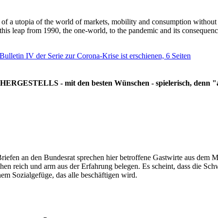
g of a utopia of the world of markets, mobility and consumption withou
 this leap from 1990, the one-world, to the pandemic and its consequenc
 Bulletin IV der Serie zur Corona-Krise ist erschienen, 6 Seiten
RGESTELLS - mit den besten Wünschen - spielerisch, denn "all
Briefen an den Bundesrat sprechen hier betroffene Gastwirte aus dem Mi
hen reich und arm aus der Erfahrung belegen. Es scheint, dass die Sc
nem Sozialgefüge, das alle beschäftigen wird.