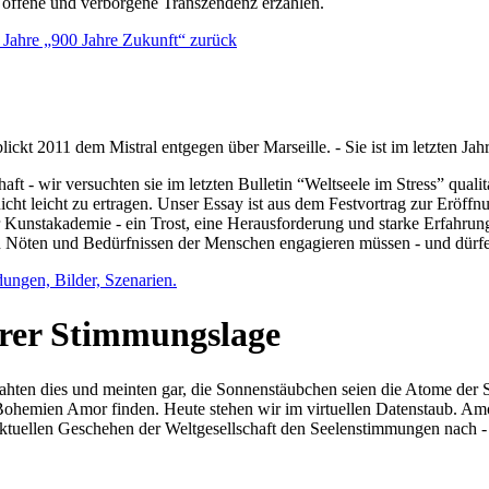
e offene und verborgene Transzendenz erzählen.
0 Jahre „900 Jahre Zukunft“ zurück
lickt 2011 dem Mistral entgegen über Marseille. - Sie ist im letzten J
ft - wir versuchten sie im letzten Bulletin “Weltseele im Stress” qual
nicht leicht zu ertragen. Unser Essay ist aus dem Festvortrag zur Eröf
 Kunstakademie - ein Trost, eine Herausforderung und starke Erfahrun
en Nöten und Bedürfnissen der Menschen engagieren müssen - und dürf
dungen, Bilder, Szenarien.
ihrer Stimmungslage
ejahten dies und meinten gar, die Sonnenstäubchen seien die Atome der
n Bohemien Amor finden. Heute stehen wir im virtuellen Datenstaub. Am
aktuellen Geschehen der Weltgesellschaft den Seelenstimmungen nach - 