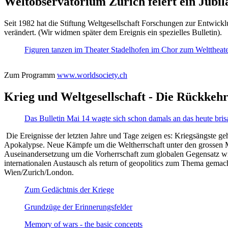
Weltobservatorium Zürich feiert ein Jubi
Seit 1982 hat die Stiftung Weltgesellschaft Forschungen zur Entwicklu
verändert. (Wir widmen später dem Ereignis ein spezielles Bulletin).
Figuren tanzen im Theater Stadelhofen im Chor zum Welttheater:
Zum Programm
www.worldsociety.ch
Krieg und Weltgesellschaft - Die Rückkehr
Das Bulletin Mai 14 wagte sich schon damals an das heute bris
Die Ereignisse der letzten Jahre und Tage zeigen es: Kriegsängste geh
Apokalypse. Neue Kämpfe um die Weltherrschaft unter den grossen Mäch
Auseinandersetzung um die Vorherrschaft zum globalen Gegensatz wir
internationalen Austausch als return of geopolitics zum Thema gemacht
Wien/Zurich/London.
Zum Gedächtnis der Kriege
Grundzüge der Erinnerungsfelder
Memory of wars - the basic concepts