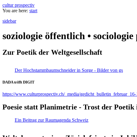
cultur prospectiv
You are here:
start
sidebar
soziologie öffentlich • sociologi
Zur Poetik der Weltgesellschaft
Der Hochstammbaumschneider in Sorge - Bilder von gs
DADA trifft DIGIT
https://www.culturprospectiv.ch/_media/gedicht_bulletin_februar_16-
Poesie statt Planimetrie - Trost der Poeti
Ein Beitrag zur Raumagenda Schweiz