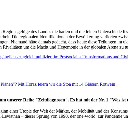
as Regionsgefüge des Landes die harten und die feinen Unterschiede fes
hrheit. Die regionalen Identifikationen der Bevölkerung variierten zwi
ngen. Niemand hätte damals gedacht, dass heute diese Teilungen im uk
 den Rivalitäten um die Macht und Hegemonie in der globalen Arena zu t
änglich - zugleich publiziert in: Postsocialist Transformations and Ci
Plänen"? Mit Horaz feiern wir die Stoa mit 14 Gläsern Rotwein
läum unserer Reihe "Zeitdiagnosen". Es hat mit der Nr. 1 "Was ist
eginn einer Utopie der Welt der Märkte, der Mobilität und des Konsu
viathan – dieser Sprung von 1990, der one-world, zur Pandemie und i