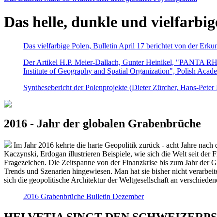
Das helle, dunkle und vielfarbig
Das vielfarbige Polen, Bulletin April 17 berichtet von der Erk
Der Artikel H.P. Meier-Dallach, Gunter Heinikel, "PANTA RHEI
Institute of Geography and Spatial Organization", Polish Acad
Synthesebericht der Polenprojekte (Dieter Zürcher, Hans-Pete
2016 - Jahr der globalen Grabenbrüche
Im Jahr 2016 kehrte die harte Geopolitik zurück - acht Jahre nach 
Kaczynski, Erdogan illustrieren Beispiele, wie sich die Welt seit der
Fragezeichen. Die Zeitspanne von der Finanzkrise bis zum Jahr der Gr
Trends und Szenarien hingewiesen. Man hat sie bisher nicht verarbe
sich die geopolitische Architektur der Weltgesellschaft an verschiede
2016 Grabenbrüche Bulletin Dezember
HELVETIA SINGT DEN SCHWEIZERPSALM 2