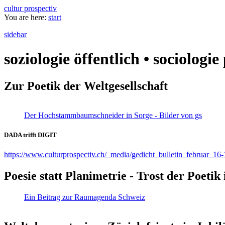
cultur prospectiv
You are here:
start
sidebar
soziologie öffentlich • sociologi
Zur Poetik der Weltgesellschaft
Der Hochstammbaumschneider in Sorge - Bilder von gs
DADA trifft DIGIT
https://www.culturprospectiv.ch/_media/gedicht_bulletin_februar_16-
Poesie statt Planimetrie - Trost der Poeti
Ein Beitrag zur Raumagenda Schweiz