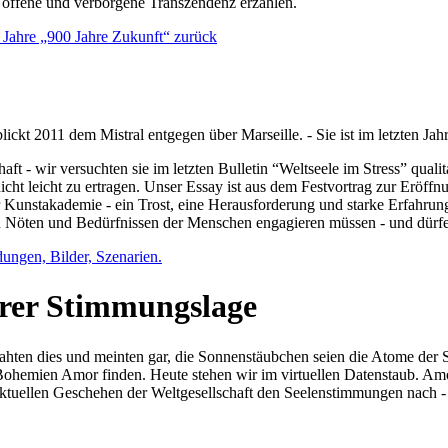
e offene und verborgene Transzendenz erzählen.
0 Jahre „900 Jahre Zukunft“ zurück
lickt 2011 dem Mistral entgegen über Marseille. - Sie ist im letzten J
ft - wir versuchten sie im letzten Bulletin “Weltseele im Stress” qual
nicht leicht zu ertragen. Unser Essay ist aus dem Festvortrag zur Eröf
 Kunstakademie - ein Trost, eine Herausforderung und starke Erfahrun
en Nöten und Bedürfnissen der Menschen engagieren müssen - und dürf
dungen, Bilder, Szenarien.
ihrer Stimmungslage
ejahten dies und meinten gar, die Sonnenstäubchen seien die Atome der
n Bohemien Amor finden. Heute stehen wir im virtuellen Datenstaub. Am
aktuellen Geschehen der Weltgesellschaft den Seelenstimmungen nach - 