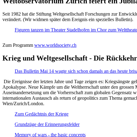
Weltobservatorium Zürich feiert ein Jubi
Seit 1982 hat die Stiftung Weltgesellschaft Forschungen zur Entwicklu
verändert. (Wir widmen später dem Ereignis ein spezielles Bulletin).
Figuren tanzen im Theater Stadelhofen im Chor zum Welttheater:
Zum Programm
www.worldsociety.ch
Krieg und Weltgesellschaft - Die Rückkehr
Das Bulletin Mai 14 wagte sich schon damals an das heute bris
Die Ereignisse der letzten Jahre und Tage zeigen es: Kriegsängste geh
Apokalypse. Neue Kämpfe um die Weltherrschaft unter den grossen Mäch
Auseinandersetzung um die Vorherrschaft zum globalen Gegensatz wir
internationalen Austausch als return of geopolitics zum Thema gemacht
Wien/Zurich/London.
Zum Gedächtnis der Kriege
Grundzüge der Erinnerungsfelder
Memory of wars - the basic concepts