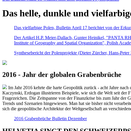
Das helle, dunkle und vielfarbig
Das vielfarbige Polen, Bulletin April 17 berichtet von der Erk
Der Artikel H.P. Meier-Dallach, Gunter Heinikel, "PANTA RHEI
Institute of Geography and Spatial Organization", Polish Acad
Synthesebericht der Polenprojekte (Dieter Zürcher, Hans-Pete
2016 - Jahr der globalen Grabenbrüche
Im Jahr 2016 kehrte die harte Geopolitik zurück - acht Jahre nach 
Kaczynski, Erdogan illustrieren Beispiele, wie sich die Welt seit der
Fragezeichen. Die Zeitspanne von der Finanzkrise bis zum Jahr der Gr
Trends und Szenarien hingewiesen. Man hat sie bisher nicht verarbe
sich die geopolitische Architektur der Weltgesellschaft an verschiede
2016 Grabenbrüche Bulletin Dezember
HELVETIA SINGT DEN SCHWEIZERPSALM 2