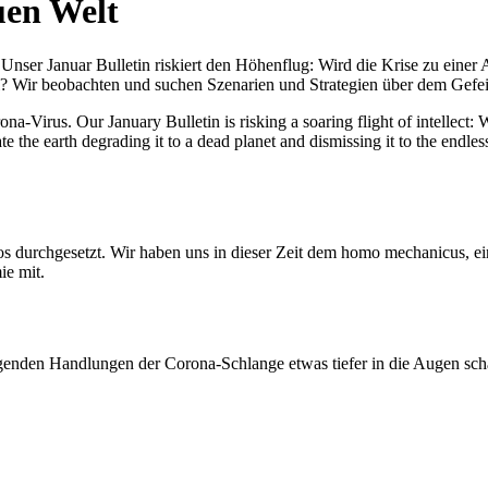
uen Welt
nser Januar Bulletin riskiert den Höhenflug: Wird die Krise zu einer 
All? Wir beobachten und suchen Szenarien und Strategien über dem Ge
-Virus. Our January Bulletin is risking a soaring flight of intellect: Wi
te the earth degrading it to a dead planet and dismissing it to the endl
os durchgesetzt. Wir haben uns in dieser Zeit dem homo mechanicus, e
ie mit.
genden Handlungen der Corona-Schlange etwas tiefer in die Augen sc