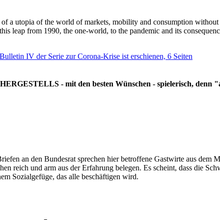
g of a utopia of the world of markets, mobility and consumption withou
 this leap from 1990, the one-world, to the pandemic and its consequenc
 Bulletin IV der Serie zur Corona-Krise ist erschienen, 6 Seiten
RGESTELLS - mit den besten Wünschen - spielerisch, denn "all
Briefen an den Bundesrat sprechen hier betroffene Gastwirte aus dem Mi
hen reich und arm aus der Erfahrung belegen. Es scheint, dass die Sc
nem Sozialgefüge, das alle beschäftigen wird.