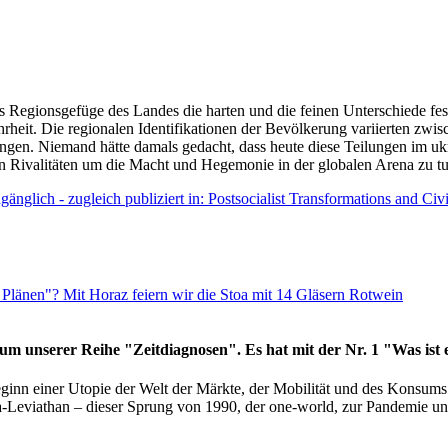
as Regionsgefüge des Landes die harten und die feinen Unterschiede fes
hrheit. Die regionalen Identifikationen der Bevölkerung variierten zwi
ngen. Niemand hätte damals gedacht, dass heute diese Teilungen im uk
 den Rivalitäten um die Macht und Hegemonie in der globalen Arena zu t
änglich - zugleich publiziert in: Postsocialist Transformations and Ci
Plänen"? Mit Horaz feiern wir die Stoa mit 14 Gläsern Rotwein
läum unserer Reihe "Zeitdiagnosen". Es hat mit der Nr. 1 "Was ist
eginn einer Utopie der Welt der Märkte, der Mobilität und des Konsu
viathan – dieser Sprung von 1990, der one-world, zur Pandemie und i