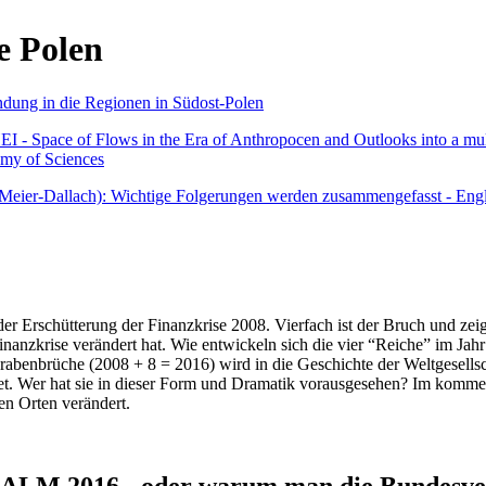
e Polen
undung in die Regionen in Südost-Polen
 - Space of Flows in the Era of Anthropocen and Outlooks into a mult
emy of Sciences
r Meier-Dallach): Wichtige Folgerungen werden zusammengefasst - Engl
der Erschütterung der Finanzkrise 2008. Vierfach ist der Bruch und zeig
 Finanzkrise verändert hat. Wie entwickeln sich die vier “Reiche” im J
abenbrüche (2008 + 8 = 2016) wird in die Geschichte der Weltgesellsch
itet. Wer hat sie in dieser Form und Dramatik vorausgesehen? Im komm
nen Orten verändert.
016 - oder warum man die Bundesverfa