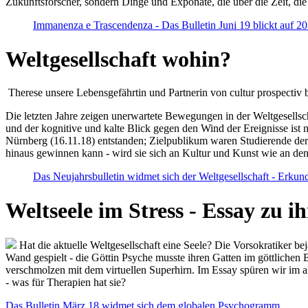
Zukunftsforscher, sondern Dinge und Exponate, die über die Zeit, di
Immanenza e Trascendenza - Das Bulletin Juni 19 blickt auf 2
Weltgesellschaft wohin?
Therese unsere Lebensgefährtin und Partnerin von cultur prospectiv b
Die letzten Jahre zeigen unerwartete Bewegungen in der Weltgesellscha
und der kognitive und kalte Blick gegen den Wind der Ereignisse ist 
Nürnberg (16.11.18) entstanden; Zielpublikum waren Studierende der
hinaus gewinnen kann - wird sie sich an Kultur und Kunst wie an d
Das Neujahrsbulletin widmet sich der Weltgesellschaft - Erkun
Weltseele im Stress - Essay zu 
Hat die aktuelle Weltgesellschaft eine Seele? Die Vorsokratiker b
Wand gespielt - die Göttin Psyche musste ihren Gatten im göttliche
verschmolzen mit dem virtuellen Superhirn. Im Essay spüren wir im 
- was für Therapien hat sie?
Das Bulletin März 18 widmet sich dem globalen Psychogramm