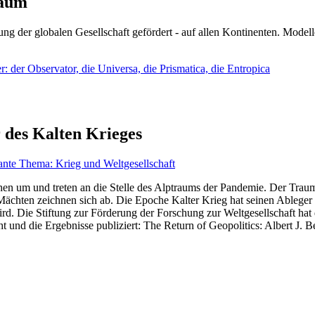
läum
ng der globalen Gesellschaft gefördert - auf allen Kontinenten. Modelle
 der Observator, die Universa, die Prismatica, die Entropica
 des Kalten Krieges
ante Thema: Krieg und Weltgesellschaft
en um und treten an die Stelle des Alptraums der Pandemie. Der Traum v
ten zeichnen sich ab. Die Epoche Kalter Krieg hat seinen Ableger bis 
d. Die Stiftung zur Förderung der Forschung zur Weltgesellschaft hat
 und die Ergebnisse publiziert: The Return of Geopolitics: Albert J. Be