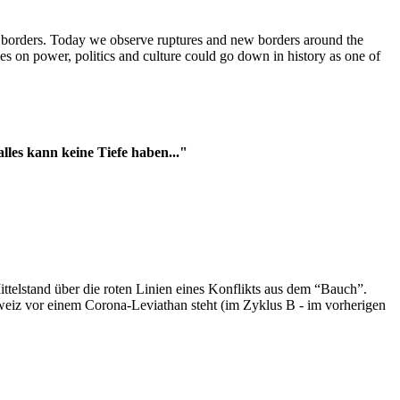
t borders. Today we observe ruptures and new borders around the
es on power, politics and culture could go down in history as one of
es kann keine Tiefe haben..."
ttelstand über die roten Linien eines Konflikts aus dem “Bauch”.
hweiz vor einem Corona-Leviathan steht (im Zyklus B - im vorherigen