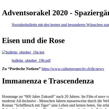
Adventsorakel 2020 - Spaziergä
Neujahrsbulletin mit den besten und besonderen Wünschen zu
Eisen und die Rose
bulletin_oktober_19b.pdf
Zu “Poetische Notizen”
https://www.culturprospectiv.ch/de:news
Immanenza e Trascendenza
Hommage an “900 Jahre Zukunft” nach 20 Jahren. Im Film el nave va lies
moderne All-Inclusive - Menschen fahren massenweise durch die Weltm
Roman “Schiffbruch mit Tiger” ums Leben und lernen beten. Sie erfah