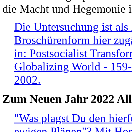
die Macht und Hegemonie in
Die Untersuchung ist als 
Broschürenform hier zugä
in: Postsocialist Transfo
Globalizing World - 159
2002.
Zum Neuen Jahr 2022 All
"Was plagst Du den hierf
ewigen Plänen"? Mit Hora