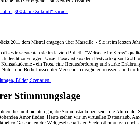
e offene und verborgene Transzendenz erzählen.
0 Jahre „900 Jahre Zukunft“ zurück
lickt 2011 dem Mistral entgegen über Marseille. - Sie ist im letzten J
ft - wir versuchten sie im letzten Bulletin “Weltseele im Stress” qual
nicht leicht zu ertragen. Unser Essay ist aus dem Festvortrag zur Eröf
 Kunstakademie - ein Trost, eine Herausforderung und starke Erfahrun
en Nöten und Bedürfnissen der Menschen engagieren müssen - und dürf
dungen, Bilder, Szenarien.
ihrer Stimmungslage
ejahten dies und meinten gar, die Sonnenstäubchen seien die Atome der
n Bohemien Amor finden. Heute stehen wir im virtuellen Datenstaub. Am
aktuellen Geschehen der Weltgesellschaft den Seelenstimmungen nach - 