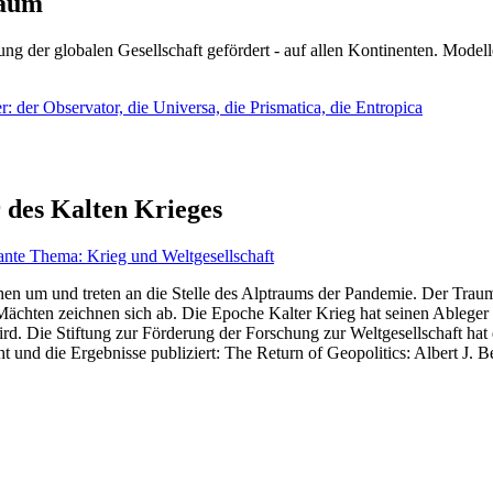
läum
ng der globalen Gesellschaft gefördert - auf allen Kontinenten. Modelle
 der Observator, die Universa, die Prismatica, die Entropica
 des Kalten Krieges
ante Thema: Krieg und Weltgesellschaft
en um und treten an die Stelle des Alptraums der Pandemie. Der Traum v
ten zeichnen sich ab. Die Epoche Kalter Krieg hat seinen Ableger bis 
d. Die Stiftung zur Förderung der Forschung zur Weltgesellschaft hat
 und die Ergebnisse publiziert: The Return of Geopolitics: Albert J. Be