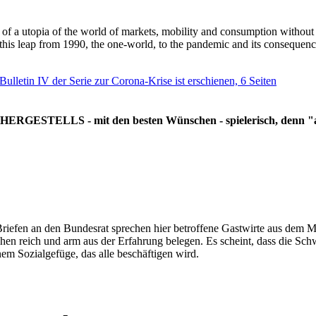
g of a utopia of the world of markets, mobility and consumption withou
 this leap from 1990, the one-world, to the pandemic and its consequenc
 Bulletin IV der Serie zur Corona-Krise ist erschienen, 6 Seiten
RGESTELLS - mit den besten Wünschen - spielerisch, denn "all
Briefen an den Bundesrat sprechen hier betroffene Gastwirte aus dem Mi
hen reich und arm aus der Erfahrung belegen. Es scheint, dass die Sc
nem Sozialgefüge, das alle beschäftigen wird.