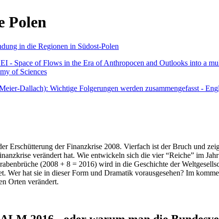
e Polen
undung in die Regionen in Südost-Polen
 - Space of Flows in the Era of Anthropocen and Outlooks into a mult
emy of Sciences
r Meier-Dallach): Wichtige Folgerungen werden zusammengefasst - Engl
der Erschütterung der Finanzkrise 2008. Vierfach ist der Bruch und zeig
 Finanzkrise verändert hat. Wie entwickeln sich die vier “Reiche” im J
abenbrüche (2008 + 8 = 2016) wird in die Geschichte der Weltgesellsch
itet. Wer hat sie in dieser Form und Dramatik vorausgesehen? Im komm
nen Orten verändert.
016 - oder warum man die Bundesverfa