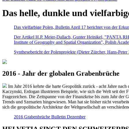
Das helle, dunkle und vielfarbig
Das vielfarbige Polen, Bulletin April 17 berichtet von der Erk
Der Artikel H.P. Meier-Dallach, Gunter Heinikel, "PANTA RHEI
Institute of Geography and Spatial Organization", Polish Acad
Synthesebericht der Polenprojekte (Dieter Zürcher, Hans-Pete
2016 - Jahr der globalen Grabenbrüche
Im Jahr 2016 kehrte die harte Geopolitik zurück - acht Jahre nach 
Kaczynski, Erdogan illustrieren Beispiele, wie sich die Welt seit der
Fragezeichen. Die Zeitspanne von der Finanzkrise bis zum Jahr der Gr
Trends und Szenarien hingewiesen. Man hat sie bisher nicht verarbe
sich die geopolitische Architektur der Weltgesellschaft an verschiede
2016 Grabenbrüche Bulletin Dezember
HELVETIA SINGT DEN SCHWEIZERPSALM 2