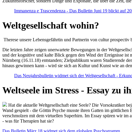
Zukunftsforscher, sondern Dinge und Exponate, die über die Zeit, di
Immanenza e Trascendenza - Das Bulletin Juni 19 blickt auf 2
Weltgesellschaft wohin?
Therese unsere Lebensgefährtin und Partnerin von cultur prospectiv b
Die letzten Jahre zeigen unerwartete Bewegungen in der Weltgesellscha
und der kognitive und kalte Blick gegen den Wind der Ereignisse ist 
Nürnberg (16.11.18) entstanden; Zielpublikum waren Studierende der
hinaus gewinnen kann - wird sie sich an Kultur und Kunst wie an d
Das Neujahrsbulletin widmet sich der Weltgesellschaft - Erkun
Weltseele im Stress - Essay zu 
Hat die aktuelle Weltgesellschaft eine Seele? Die Vorsokratiker b
Wand gespielt - die Göttin Psyche musste ihren Gatten im göttliche
verschmolzen mit dem virtuellen Superhirn. Im Essay spüren wir im 
- was für Therapien hat sie?
Das Bulletin März 18 widmet sich dem globalen Psychogramm