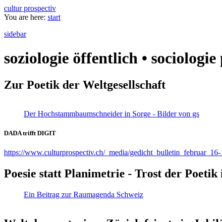
cultur prospectiv
You are here:
start
sidebar
soziologie öffentlich • sociologi
Zur Poetik der Weltgesellschaft
Der Hochstammbaumschneider in Sorge - Bilder von gs
DADA trifft DIGIT
https://www.culturprospectiv.ch/_media/gedicht_bulletin_februar_16-
Poesie statt Planimetrie - Trost der Poeti
Ein Beitrag zur Raumagenda Schweiz