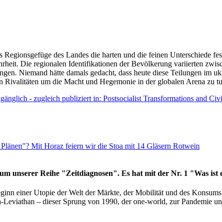
as Regionsgefüge des Landes die harten und die feinen Unterschiede fes
hrheit. Die regionalen Identifikationen der Bevölkerung variierten zwi
ngen. Niemand hätte damals gedacht, dass heute diese Teilungen im uk
 den Rivalitäten um die Macht und Hegemonie in der globalen Arena zu t
änglich - zugleich publiziert in: Postsocialist Transformations and Ci
Plänen"? Mit Horaz feiern wir die Stoa mit 14 Gläsern Rotwein
läum unserer Reihe "Zeitdiagnosen". Es hat mit der Nr. 1 "Was ist
eginn einer Utopie der Welt der Märkte, der Mobilität und des Konsu
viathan – dieser Sprung von 1990, der one-world, zur Pandemie und i