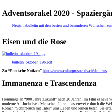
Adventsorakel 2020 - Spaziergä
Neujahrsbulletin mit den besten und besonderen Wünschen zu
Eisen und die Rose
bulletin_oktober_19b.pdf
Zu “Poetische Notizen”
https://www.culturprospectiv.ch/de:news
Immanenza e Trascendenza
Hommage an “900 Jahre Zukunft” nach 20 Jahren. Im Film el nave va lies
moderne All-Inclusive - Menschen fahren massenweise durch die Weltm
Roman “Schiffbruch mit Tiger” ums Leben und lernen beten. Sie erfah