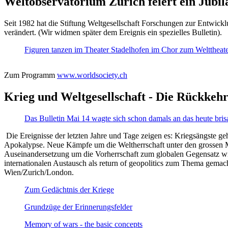
Weltobservatorium Zürich feiert ein Jubi
Seit 1982 hat die Stiftung Weltgesellschaft Forschungen zur Entwicklu
verändert. (Wir widmen später dem Ereignis ein spezielles Bulletin).
Figuren tanzen im Theater Stadelhofen im Chor zum Welttheater:
Zum Programm
www.worldsociety.ch
Krieg und Weltgesellschaft - Die Rückkehr
Das Bulletin Mai 14 wagte sich schon damals an das heute bris
Die Ereignisse der letzten Jahre und Tage zeigen es: Kriegsängste geh
Apokalypse. Neue Kämpfe um die Weltherrschaft unter den grossen Mäch
Auseinandersetzung um die Vorherrschaft zum globalen Gegensatz wir
internationalen Austausch als return of geopolitics zum Thema gemacht
Wien/Zurich/London.
Zum Gedächtnis der Kriege
Grundzüge der Erinnerungsfelder
Memory of wars - the basic concepts