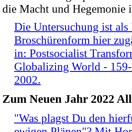
die Macht und Hegemonie in
Die Untersuchung ist als 
Broschürenform hier zugä
in: Postsocialist Transfo
Globalizing World - 159
2002.
Zum Neuen Jahr 2022 All
"Was plagst Du den hierf
ewigen Plänen"? Mit Hora