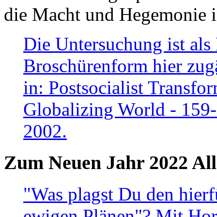
die Macht und Hegemonie in
Die Untersuchung ist als 
Broschürenform hier zugä
in: Postsocialist Transfo
Globalizing World - 159
2002.
Zum Neuen Jahr 2022 All
"Was plagst Du den hierf
ewigen Plänen"? Mit Hora