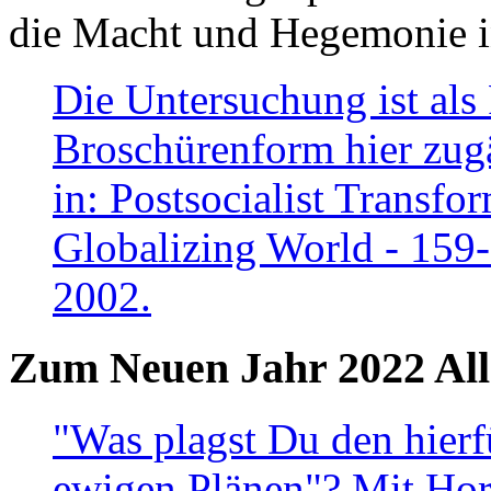
die Macht und Hegemonie in
Die Untersuchung ist als 
Broschürenform hier zugä
in: Postsocialist Transfo
Globalizing World - 159
2002.
Zum Neuen Jahr 2022 All
"Was plagst Du den hierf
ewigen Plänen"? Mit Hora