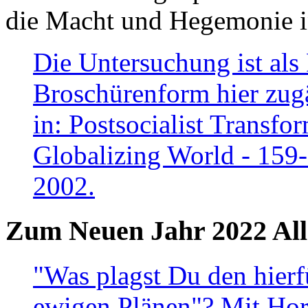
die Macht und Hegemonie in
Die Untersuchung ist als 
Broschürenform hier zugä
in: Postsocialist Transfo
Globalizing World - 159
2002.
Zum Neuen Jahr 2022 All
"Was plagst Du den hierf
ewigen Plänen"? Mit Hora