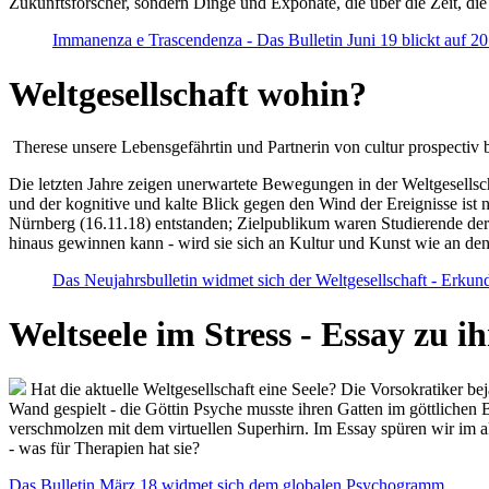
Zukunftsforscher, sondern Dinge und Exponate, die über die Zeit, di
Immanenza e Trascendenza - Das Bulletin Juni 19 blickt auf 2
Weltgesellschaft wohin?
Therese unsere Lebensgefährtin und Partnerin von cultur prospectiv b
Die letzten Jahre zeigen unerwartete Bewegungen in der Weltgesellscha
und der kognitive und kalte Blick gegen den Wind der Ereignisse ist 
Nürnberg (16.11.18) entstanden; Zielpublikum waren Studierende der
hinaus gewinnen kann - wird sie sich an Kultur und Kunst wie an d
Das Neujahrsbulletin widmet sich der Weltgesellschaft - Erkun
Weltseele im Stress - Essay zu 
Hat die aktuelle Weltgesellschaft eine Seele? Die Vorsokratiker b
Wand gespielt - die Göttin Psyche musste ihren Gatten im göttliche
verschmolzen mit dem virtuellen Superhirn. Im Essay spüren wir im 
- was für Therapien hat sie?
Das Bulletin März 18 widmet sich dem globalen Psychogramm