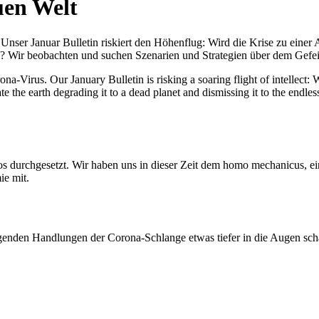
uen Welt
nser Januar Bulletin riskiert den Höhenflug: Wird die Krise zu einer 
All? Wir beobachten und suchen Szenarien und Strategien über dem Ge
-Virus. Our January Bulletin is risking a soaring flight of intellect: Wi
te the earth degrading it to a dead planet and dismissing it to the endl
os durchgesetzt. Wir haben uns in dieser Zeit dem homo mechanicus, e
ie mit.
genden Handlungen der Corona-Schlange etwas tiefer in die Augen sc