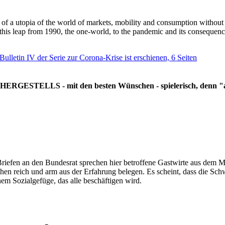
g of a utopia of the world of markets, mobility and consumption withou
 this leap from 1990, the one-world, to the pandemic and its consequenc
 Bulletin IV der Serie zur Corona-Krise ist erschienen, 6 Seiten
RGESTELLS - mit den besten Wünschen - spielerisch, denn "all
Briefen an den Bundesrat sprechen hier betroffene Gastwirte aus dem Mi
hen reich und arm aus der Erfahrung belegen. Es scheint, dass die Sc
nem Sozialgefüge, das alle beschäftigen wird.