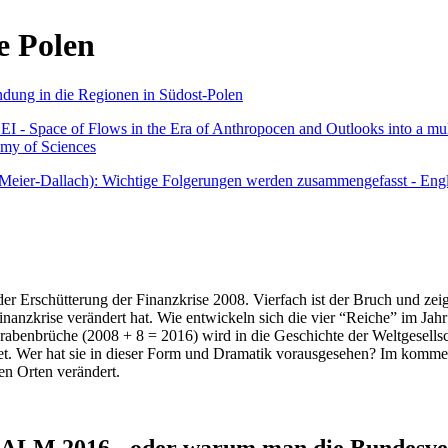
e Polen
undung in die Regionen in Südost-Polen
 - Space of Flows in the Era of Anthropocen and Outlooks into a mult
emy of Sciences
r Meier-Dallach): Wichtige Folgerungen werden zusammengefasst - Engl
der Erschütterung der Finanzkrise 2008. Vierfach ist der Bruch und zeig
 Finanzkrise verändert hat. Wie entwickeln sich die vier “Reiche” im J
abenbrüche (2008 + 8 = 2016) wird in die Geschichte der Weltgesellsch
itet. Wer hat sie in dieser Form und Dramatik vorausgesehen? Im komm
nen Orten verändert.
016 - oder warum man die Bundesverfa