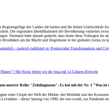
as Regionsgefüge des Landes die harten und die feinen Unterschiede fes
hrheit. Die regionalen Identifikationen der Bevölkerung variierten zwi
ngen. Niemand hätte damals gedacht, dass heute diese Teilungen im uk
 den Rivalitäten um die Macht und Hegemonie in der globalen Arena zu t
änglich - zugleich publiziert in: Postsocialist Transformations and Ci
Plänen"? Mit Horaz feiern wir die Stoa mit 14 Gläsern Rotwein
läum unserer Reihe "Zeitdiagnosen". Es hat mit der Nr. 1 "Was ist
eginn einer Utopie der Welt der Märkte, der Mobilität und des Konsu
viathan – dieser Sprung von 1990, der one-world, zur Pandemie und i