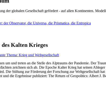
läum
ng der globalen Gesellschaft gefördert - auf allen Kontinenten. Modelle
 der Observator, die Universa, die Prismatica, die Entropica
 des Kalten Krieges
ante Thema: Krieg und Weltgesellschaft
en um und treten an die Stelle des Alptraums der Pandemie. Der Traum v
ten zeichnen sich ab. Die Epoche Kalter Krieg hat seinen Ableger bis 
d. Die Stiftung zur Förderung der Forschung zur Weltgesellschaft hat
 und die Ergebnisse publiziert: The Return of Geopolitics: Albert J. Be