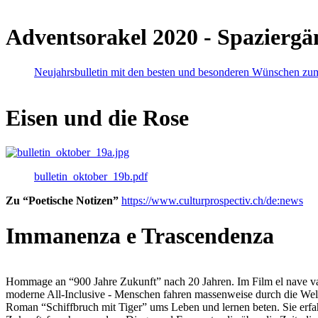
Adventsorakel 2020 - Spaziergä
Neujahrsbulletin mit den besten und besonderen Wünschen zu
Eisen und die Rose
bulletin_oktober_19b.pdf
Zu “Poetische Notizen”
https://www.culturprospectiv.ch/de:news
Immanenza e Trascendenza
Hommage an “900 Jahre Zukunft” nach 20 Jahren. Im Film el nave va lies
moderne All-Inclusive - Menschen fahren massenweise durch die Weltm
Roman “Schiffbruch mit Tiger” ums Leben und lernen beten. Sie erfah