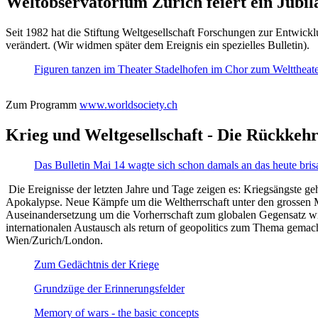
Weltobservatorium Zürich feiert ein Jubi
Seit 1982 hat die Stiftung Weltgesellschaft Forschungen zur Entwicklu
verändert. (Wir widmen später dem Ereignis ein spezielles Bulletin).
Figuren tanzen im Theater Stadelhofen im Chor zum Welttheater:
Zum Programm
www.worldsociety.ch
Krieg und Weltgesellschaft - Die Rückkehr
Das Bulletin Mai 14 wagte sich schon damals an das heute bris
Die Ereignisse der letzten Jahre und Tage zeigen es: Kriegsängste geh
Apokalypse. Neue Kämpfe um die Weltherrschaft unter den grossen Mäch
Auseinandersetzung um die Vorherrschaft zum globalen Gegensatz wir
internationalen Austausch als return of geopolitics zum Thema gemacht
Wien/Zurich/London.
Zum Gedächtnis der Kriege
Grundzüge der Erinnerungsfelder
Memory of wars - the basic concepts