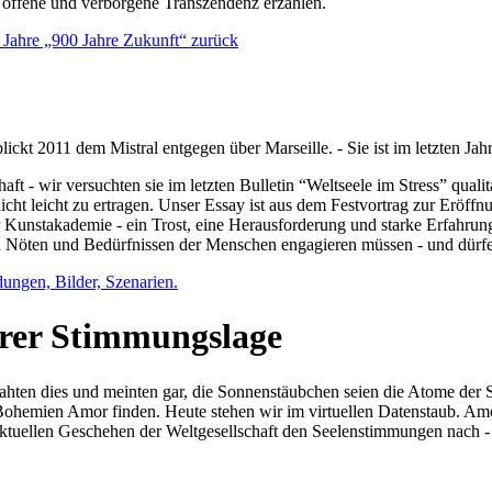
e offene und verborgene Transzendenz erzählen.
0 Jahre „900 Jahre Zukunft“ zurück
lickt 2011 dem Mistral entgegen über Marseille. - Sie ist im letzten J
ft - wir versuchten sie im letzten Bulletin “Weltseele im Stress” qual
nicht leicht zu ertragen. Unser Essay ist aus dem Festvortrag zur Eröf
 Kunstakademie - ein Trost, eine Herausforderung und starke Erfahrun
en Nöten und Bedürfnissen der Menschen engagieren müssen - und dürf
dungen, Bilder, Szenarien.
ihrer Stimmungslage
ejahten dies und meinten gar, die Sonnenstäubchen seien die Atome der
n Bohemien Amor finden. Heute stehen wir im virtuellen Datenstaub. Am
aktuellen Geschehen der Weltgesellschaft den Seelenstimmungen nach - 