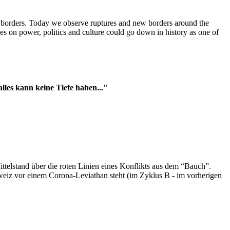
t borders. Today we observe ruptures and new borders around the
es on power, politics and culture could go down in history as one of
es kann keine Tiefe haben..."
ttelstand über die roten Linien eines Konflikts aus dem “Bauch”.
hweiz vor einem Corona-Leviathan steht (im Zyklus B - im vorherigen