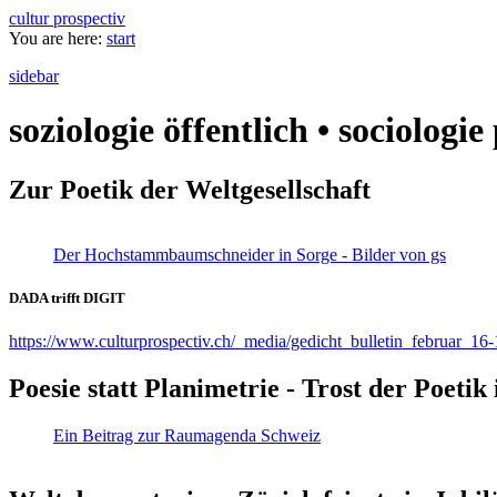
cultur prospectiv
You are here:
start
sidebar
soziologie öffentlich • sociologi
Zur Poetik der Weltgesellschaft
Der Hochstammbaumschneider in Sorge - Bilder von gs
DADA trifft DIGIT
https://www.culturprospectiv.ch/_media/gedicht_bulletin_februar_16-
Poesie statt Planimetrie - Trost der Poeti
Ein Beitrag zur Raumagenda Schweiz