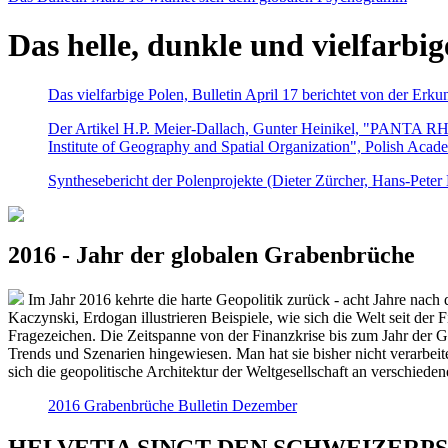
Das helle, dunkle und vielfarbig
Das vielfarbige Polen, Bulletin April 17 berichtet von der Erk
Der Artikel H.P. Meier-Dallach, Gunter Heinikel, "PANTA RHEI
Institute of Geography and Spatial Organization", Polish Acad
Synthesebericht der Polenprojekte (Dieter Zürcher, Hans-Pete
2016 - Jahr der globalen Grabenbrüche
Im Jahr 2016 kehrte die harte Geopolitik zurück - acht Jahre nach 
Kaczynski, Erdogan illustrieren Beispiele, wie sich die Welt seit der
Fragezeichen. Die Zeitspanne von der Finanzkrise bis zum Jahr der Gr
Trends und Szenarien hingewiesen. Man hat sie bisher nicht verarbe
sich die geopolitische Architektur der Weltgesellschaft an verschiede
2016 Grabenbrüche Bulletin Dezember
HELVETIA SINGT DEN SCHWEIZERPSALM 2