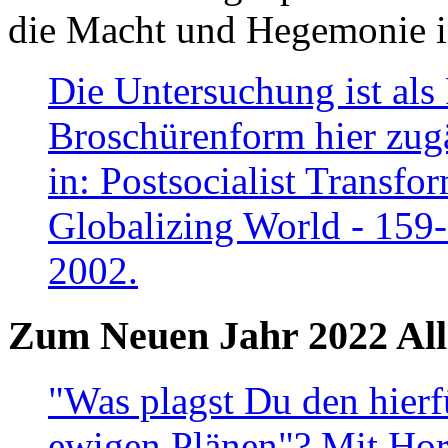
die Macht und Hegemonie in
Die Untersuchung ist als 
Broschürenform hier zugä
in: Postsocialist Transfo
Globalizing World - 159
2002.
Zum Neuen Jahr 2022 All
"Was plagst Du den hierf
ewigen Plänen"? Mit Hora