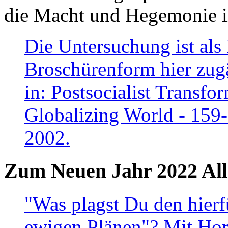
die Macht und Hegemonie in
Die Untersuchung ist als 
Broschürenform hier zugä
in: Postsocialist Transfo
Globalizing World - 159
2002.
Zum Neuen Jahr 2022 All
"Was plagst Du den hierf
ewigen Plänen"? Mit Hora