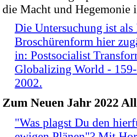
die Macht und Hegemonie in
Die Untersuchung ist als 
Broschürenform hier zugä
in: Postsocialist Transfo
Globalizing World - 159
2002.
Zum Neuen Jahr 2022 All
"Was plagst Du den hierf
ewigen Plänen"? Mit Hora