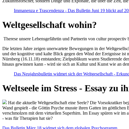
Zukunftsforscher, sondern Dinge und Exponate, die über die Zeit, di
Immanenza e Trascendenza - Das Bulletin Juni 19 blickt auf 2
Weltgesellschaft wohin?
Therese unsere Lebensgefährtin und Partnerin von cultur prospectiv b
Die letzten Jahre zeigen unerwartete Bewegungen in der Weltgesellscha
und der kognitive und kalte Blick gegen den Wind der Ereignisse ist 
Nürnberg (16.11.18) entstanden; Zielpublikum waren Studierende der
hinaus gewinnen kann - wird sie sich an Kultur und Kunst wie an d
Das Neujahrsbulletin widmet sich der Weltgesellschaft - Erkun
Weltseele im Stress - Essay zu 
Hat die aktuelle Weltgesellschaft eine Seele? Die Vorsokratiker b
Wand gespielt - die Göttin Psyche musste ihren Gatten im göttliche
verschmolzen mit dem virtuellen Superhirn. Im Essay spüren wir im 
- was für Therapien hat sie?
Das Bulletin März 18 widmet sich dem globalen Psychogramm