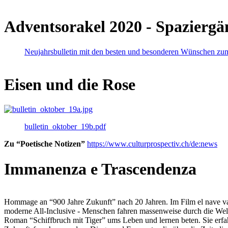
Adventsorakel 2020 - Spaziergä
Neujahrsbulletin mit den besten und besonderen Wünschen zu
Eisen und die Rose
bulletin_oktober_19b.pdf
Zu “Poetische Notizen”
https://www.culturprospectiv.ch/de:news
Immanenza e Trascendenza
Hommage an “900 Jahre Zukunft” nach 20 Jahren. Im Film el nave va lies
moderne All-Inclusive - Menschen fahren massenweise durch die Weltm
Roman “Schiffbruch mit Tiger” ums Leben und lernen beten. Sie erfah