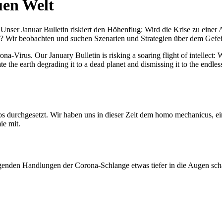
uen Welt
nser Januar Bulletin riskiert den Höhenflug: Wird die Krise zu einer 
All? Wir beobachten und suchen Szenarien und Strategien über dem Ge
-Virus. Our January Bulletin is risking a soaring flight of intellect: Wi
te the earth degrading it to a dead planet and dismissing it to the endl
os durchgesetzt. Wir haben uns in dieser Zeit dem homo mechanicus, e
ie mit.
genden Handlungen der Corona-Schlange etwas tiefer in die Augen sc