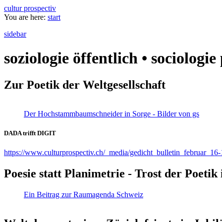
cultur prospectiv
You are here:
start
sidebar
soziologie öffentlich • sociologi
Zur Poetik der Weltgesellschaft
Der Hochstammbaumschneider in Sorge - Bilder von gs
DADA trifft DIGIT
https://www.culturprospectiv.ch/_media/gedicht_bulletin_februar_16-
Poesie statt Planimetrie - Trost der Poeti
Ein Beitrag zur Raumagenda Schweiz