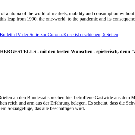
g of a utopia of the world of markets, mobility and consumption withou
 this leap from 1990, the one-world, to the pandemic and its consequenc
 Bulletin IV der Serie zur Corona-Krise ist erschienen, 6 Seiten
RGESTELLS - mit den besten Wünschen - spielerisch, denn "all
Briefen an den Bundesrat sprechen hier betroffene Gastwirte aus dem Mi
hen reich und arm aus der Erfahrung belegen. Es scheint, dass die Sc
nem Sozialgefüge, das alle beschäftigen wird.