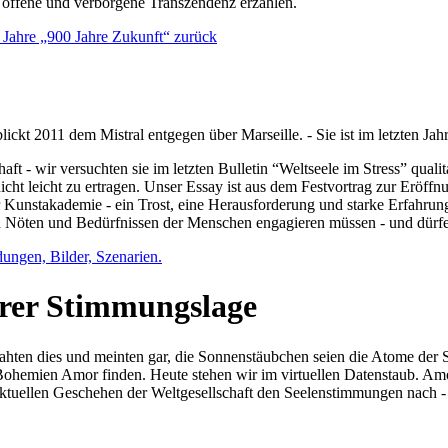
e offene und verborgene Transzendenz erzählen.
0 Jahre „900 Jahre Zukunft“ zurück
lickt 2011 dem Mistral entgegen über Marseille. - Sie ist im letzten J
ft - wir versuchten sie im letzten Bulletin “Weltseele im Stress” qual
nicht leicht zu ertragen. Unser Essay ist aus dem Festvortrag zur Eröf
 Kunstakademie - ein Trost, eine Herausforderung und starke Erfahrun
en Nöten und Bedürfnissen der Menschen engagieren müssen - und dürf
dungen, Bilder, Szenarien.
ihrer Stimmungslage
ejahten dies und meinten gar, die Sonnenstäubchen seien die Atome der
n Bohemien Amor finden. Heute stehen wir im virtuellen Datenstaub. Am
aktuellen Geschehen der Weltgesellschaft den Seelenstimmungen nach - 