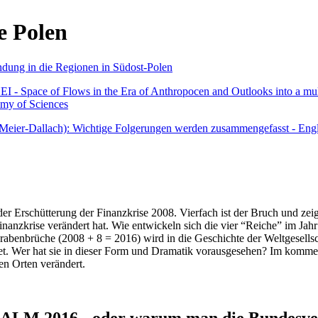
e Polen
undung in die Regionen in Südost-Polen
 - Space of Flows in the Era of Anthropocen and Outlooks into a mult
emy of Sciences
r Meier-Dallach): Wichtige Folgerungen werden zusammengefasst - Engl
der Erschütterung der Finanzkrise 2008. Vierfach ist der Bruch und zeig
 Finanzkrise verändert hat. Wie entwickeln sich die vier “Reiche” im J
abenbrüche (2008 + 8 = 2016) wird in die Geschichte der Weltgesellsch
itet. Wer hat sie in dieser Form und Dramatik vorausgesehen? Im komm
nen Orten verändert.
016 - oder warum man die Bundesverfa