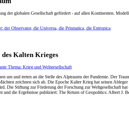
läum
ng der globalen Gesellschaft gefördert - auf allen Kontinenten. Modelle
 der Observator, die Universa, die Prismatica, die Entropica
 des Kalten Krieges
ante Thema: Krieg und Weltgesellschaft
en um und treten an die Stelle des Alptraums der Pandemie. Der Traum v
ten zeichnen sich ab. Die Epoche Kalter Krieg hat seinen Ableger bis 
d. Die Stiftung zur Förderung der Forschung zur Weltgesellschaft hat
 und die Ergebnisse publiziert: The Return of Geopolitics: Albert J. Be