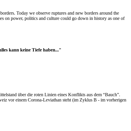
t borders. Today we observe ruptures and new borders around the
es on power, politics and culture could go down in history as one of
es kann keine Tiefe haben..."
ttelstand über die roten Linien eines Konflikts aus dem “Bauch”.
hweiz vor einem Corona-Leviathan steht (im Zyklus B - im vorherigen