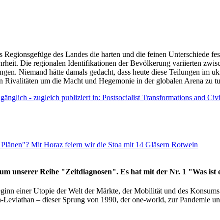
as Regionsgefüge des Landes die harten und die feinen Unterschiede fes
hrheit. Die regionalen Identifikationen der Bevölkerung variierten zwi
ngen. Niemand hätte damals gedacht, dass heute diese Teilungen im uk
 den Rivalitäten um die Macht und Hegemonie in der globalen Arena zu t
änglich - zugleich publiziert in: Postsocialist Transformations and Ci
Plänen"? Mit Horaz feiern wir die Stoa mit 14 Gläsern Rotwein
läum unserer Reihe "Zeitdiagnosen". Es hat mit der Nr. 1 "Was ist
eginn einer Utopie der Welt der Märkte, der Mobilität und des Konsu
viathan – dieser Sprung von 1990, der one-world, zur Pandemie und i