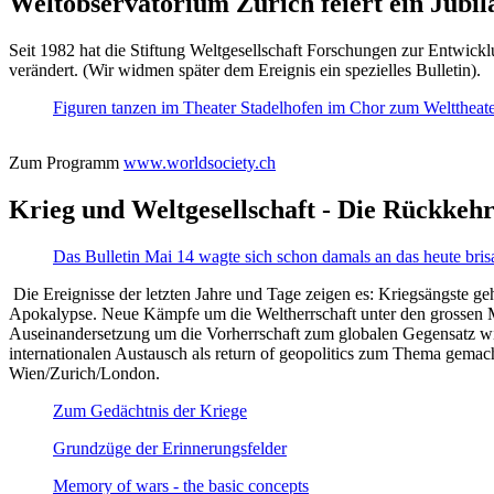
Weltobservatorium Zürich feiert ein Jubi
Seit 1982 hat die Stiftung Weltgesellschaft Forschungen zur Entwicklu
verändert. (Wir widmen später dem Ereignis ein spezielles Bulletin).
Figuren tanzen im Theater Stadelhofen im Chor zum Welttheater:
Zum Programm
www.worldsociety.ch
Krieg und Weltgesellschaft - Die Rückkehr
Das Bulletin Mai 14 wagte sich schon damals an das heute bris
Die Ereignisse der letzten Jahre und Tage zeigen es: Kriegsängste geh
Apokalypse. Neue Kämpfe um die Weltherrschaft unter den grossen Mäch
Auseinandersetzung um die Vorherrschaft zum globalen Gegensatz wir
internationalen Austausch als return of geopolitics zum Thema gemacht
Wien/Zurich/London.
Zum Gedächtnis der Kriege
Grundzüge der Erinnerungsfelder
Memory of wars - the basic concepts