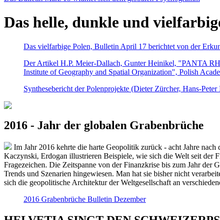
Das helle, dunkle und vielfarbig
Das vielfarbige Polen, Bulletin April 17 berichtet von der Erk
Der Artikel H.P. Meier-Dallach, Gunter Heinikel, "PANTA RHEI
Institute of Geography and Spatial Organization", Polish Acad
Synthesebericht der Polenprojekte (Dieter Zürcher, Hans-Pete
2016 - Jahr der globalen Grabenbrüche
Im Jahr 2016 kehrte die harte Geopolitik zurück - acht Jahre nach 
Kaczynski, Erdogan illustrieren Beispiele, wie sich die Welt seit der
Fragezeichen. Die Zeitspanne von der Finanzkrise bis zum Jahr der Gr
Trends und Szenarien hingewiesen. Man hat sie bisher nicht verarbe
sich die geopolitische Architektur der Weltgesellschaft an verschiede
2016 Grabenbrüche Bulletin Dezember
HELVETIA SINGT DEN SCHWEIZERPSALM 2