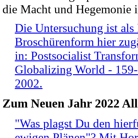
die Macht und Hegemonie in
Die Untersuchung ist als 
Broschürenform hier zugä
in: Postsocialist Transfo
Globalizing World - 159
2002.
Zum Neuen Jahr 2022 All
"Was plagst Du den hierf
ewigen Plänen"? Mit Hora