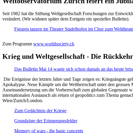
Weltobservatorium Zürich feiert ein Jubi
Seit 1982 hat die Stiftung Weltgesellschaft Forschungen zur Entwicklu
verändert. (Wir widmen später dem Ereignis ein spezielles Bulletin).
Figuren tanzen im Theater Stadelhofen im Chor zum Welttheater:
Zum Programm
www.worldsociety.ch
Krieg und Weltgesellschaft - Die Rückkehr
Das Bulletin Mai 14 wagte sich schon damals an das heute bris
Die Ereignisse der letzten Jahre und Tage zeigen es: Kriegsängste geh
Apokalypse. Neue Kämpfe um die Weltherrschaft unter den grossen Mäch
Auseinandersetzung um die Vorherrschaft zum globalen Gegensatz wir
internationalen Austausch als return of geopolitics zum Thema gemacht
Wien/Zurich/London.
Zum Gedächtnis der Kriege
Grundzüge der Erinnerungsfelder
Memory of wars - the basic concepts