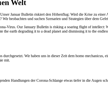
uen Welt
nser Januar Bulletin riskiert den Höhenflug: Wird die Krise zu einer 
All? Wir beobachten und suchen Szenarien und Strategien über dem Ge
-Virus. Our January Bulletin is risking a soaring flight of intellect: Wi
te the earth degrading it to a dead planet and dismissing it to the endl
os durchgesetzt. Wir haben uns in dieser Zeit dem homo mechanicus, e
ie mit.
genden Handlungen der Corona-Schlange etwas tiefer in die Augen sc