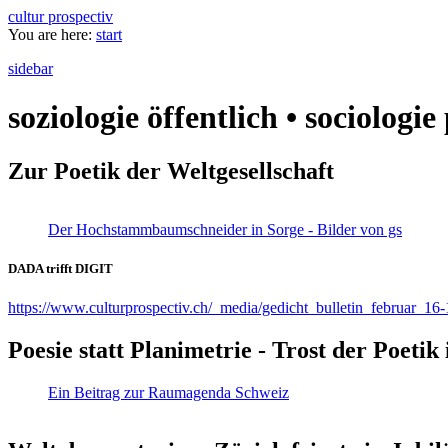
cultur prospectiv
You are here:
start
sidebar
soziologie öffentlich • sociologi
Zur Poetik der Weltgesellschaft
Der Hochstammbaumschneider in Sorge - Bilder von gs
DADA trifft DIGIT
https://www.culturprospectiv.ch/_media/gedicht_bulletin_februar_16-
Poesie statt Planimetrie - Trost der Poeti
Ein Beitrag zur Raumagenda Schweiz