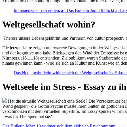
Zukunftsforscher, sondern Dinge und Exponate, die über die Zeit, di
Immanenza e Trascendenza - Das Bulletin Juni 19 blickt auf 2
Weltgesellschaft wohin?
Therese unsere Lebensgefährtin und Partnerin von cultur prospectiv b
Die letzten Jahre zeigen unerwartete Bewegungen in der Weltgesellscha
und der kognitive und kalte Blick gegen den Wind der Ereignisse ist 
Nürnberg (16.11.18) entstanden; Zielpublikum waren Studierende der
hinaus gewinnen kann - wird sie sich an Kultur und Kunst wie an d
Das Neujahrsbulletin widmet sich der Weltgesellschaft - Erkun
Weltseele im Stress - Essay zu 
Hat die aktuelle Weltgesellschaft eine Seele? Die Vorsokratiker b
Wand gespielt - die Göttin Psyche musste ihren Gatten im göttliche
verschmolzen mit dem virtuellen Superhirn. Im Essay spüren wir im 
- was für Therapien hat sie?
Das Bulletin März 18 widmet sich dem globalen Psychogramm