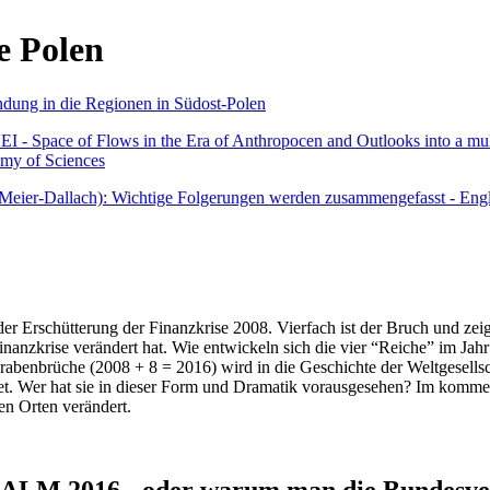
e Polen
undung in die Regionen in Südost-Polen
 - Space of Flows in the Era of Anthropocen and Outlooks into a mult
emy of Sciences
r Meier-Dallach): Wichtige Folgerungen werden zusammengefasst - Engl
der Erschütterung der Finanzkrise 2008. Vierfach ist der Bruch und zeig
 Finanzkrise verändert hat. Wie entwickeln sich die vier “Reiche” im J
abenbrüche (2008 + 8 = 2016) wird in die Geschichte der Weltgesellsch
itet. Wer hat sie in dieser Form und Dramatik vorausgesehen? Im komm
nen Orten verändert.
016 - oder warum man die Bundesverfa