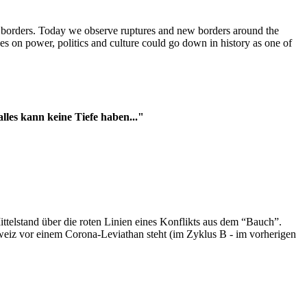
t borders. Today we observe ruptures and new borders around the
es on power, politics and culture could go down in history as one of
es kann keine Tiefe haben..."
ttelstand über die roten Linien eines Konflikts aus dem “Bauch”.
hweiz vor einem Corona-Leviathan steht (im Zyklus B - im vorherigen