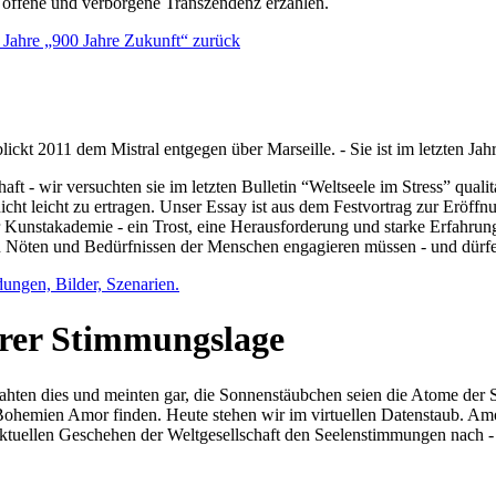
e offene und verborgene Transzendenz erzählen.
0 Jahre „900 Jahre Zukunft“ zurück
lickt 2011 dem Mistral entgegen über Marseille. - Sie ist im letzten J
ft - wir versuchten sie im letzten Bulletin “Weltseele im Stress” qual
nicht leicht zu ertragen. Unser Essay ist aus dem Festvortrag zur Eröf
 Kunstakademie - ein Trost, eine Herausforderung und starke Erfahrun
en Nöten und Bedürfnissen der Menschen engagieren müssen - und dürf
dungen, Bilder, Szenarien.
ihrer Stimmungslage
ejahten dies und meinten gar, die Sonnenstäubchen seien die Atome der
n Bohemien Amor finden. Heute stehen wir im virtuellen Datenstaub. Am
aktuellen Geschehen der Weltgesellschaft den Seelenstimmungen nach - 