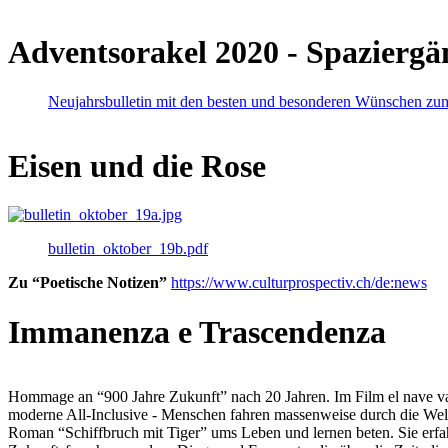
Adventsorakel 2020 - Spaziergä
Neujahrsbulletin mit den besten und besonderen Wünschen zu
Eisen und die Rose
bulletin_oktober_19b.pdf
Zu “Poetische Notizen”
https://www.culturprospectiv.ch/de:news
Immanenza e Trascendenza
Hommage an “900 Jahre Zukunft” nach 20 Jahren. Im Film el nave va lies
moderne All-Inclusive - Menschen fahren massenweise durch die Weltm
Roman “Schiffbruch mit Tiger” ums Leben und lernen beten. Sie erfah