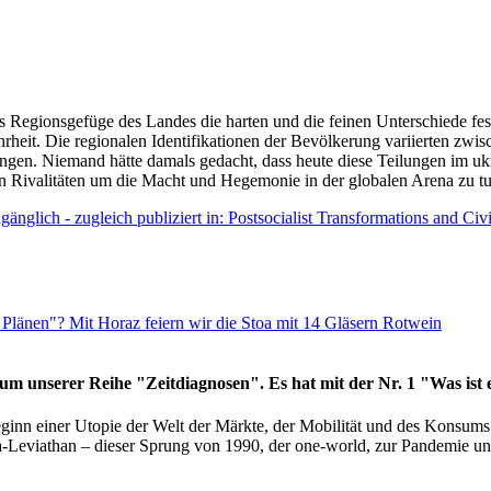
as Regionsgefüge des Landes die harten und die feinen Unterschiede fes
hrheit. Die regionalen Identifikationen der Bevölkerung variierten zwi
ngen. Niemand hätte damals gedacht, dass heute diese Teilungen im uk
 den Rivalitäten um die Macht und Hegemonie in der globalen Arena zu t
änglich - zugleich publiziert in: Postsocialist Transformations and Ci
Plänen"? Mit Horaz feiern wir die Stoa mit 14 Gläsern Rotwein
läum unserer Reihe "Zeitdiagnosen". Es hat mit der Nr. 1 "Was ist
eginn einer Utopie der Welt der Märkte, der Mobilität und des Konsu
viathan – dieser Sprung von 1990, der one-world, zur Pandemie und i