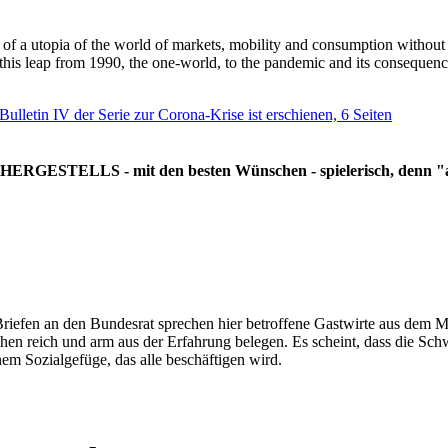
g of a utopia of the world of markets, mobility and consumption withou
 this leap from 1990, the one-world, to the pandemic and its consequenc
 Bulletin IV der Serie zur Corona-Krise ist erschienen, 6 Seiten
RGESTELLS - mit den besten Wünschen - spielerisch, denn "all
Briefen an den Bundesrat sprechen hier betroffene Gastwirte aus dem Mi
hen reich und arm aus der Erfahrung belegen. Es scheint, dass die Sc
nem Sozialgefüge, das alle beschäftigen wird.