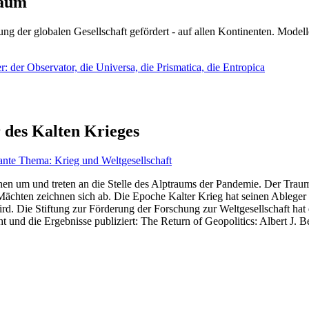
läum
ng der globalen Gesellschaft gefördert - auf allen Kontinenten. Modelle
 der Observator, die Universa, die Prismatica, die Entropica
 des Kalten Krieges
ante Thema: Krieg und Weltgesellschaft
en um und treten an die Stelle des Alptraums der Pandemie. Der Traum v
ten zeichnen sich ab. Die Epoche Kalter Krieg hat seinen Ableger bis 
d. Die Stiftung zur Förderung der Forschung zur Weltgesellschaft hat
 und die Ergebnisse publiziert: The Return of Geopolitics: Albert J. Be