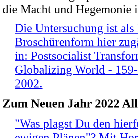
die Macht und Hegemonie in
Die Untersuchung ist als 
Broschürenform hier zugä
in: Postsocialist Transfo
Globalizing World - 159
2002.
Zum Neuen Jahr 2022 All
"Was plagst Du den hierf
ewigen Plänen"? Mit Hora