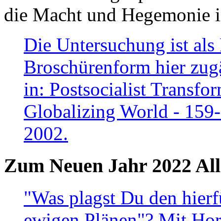
die Macht und Hegemonie in
Die Untersuchung ist als 
Broschürenform hier zugä
in: Postsocialist Transfo
Globalizing World - 159
2002.
Zum Neuen Jahr 2022 All
"Was plagst Du den hierf
ewigen Plänen"? Mit Hora