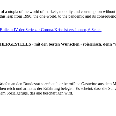
g of a utopia of the world of markets, mobility and consumption withou
 this leap from 1990, the one-world, to the pandemic and its consequenc
 Bulletin IV der Serie zur Corona-Krise ist erschienen, 6 Seiten
RGESTELLS - mit den besten Wünschen - spielerisch, denn "all
Briefen an den Bundesrat sprechen hier betroffene Gastwirte aus dem Mi
hen reich und arm aus der Erfahrung belegen. Es scheint, dass die Sc
nem Sozialgefüge, das alle beschäftigen wird.