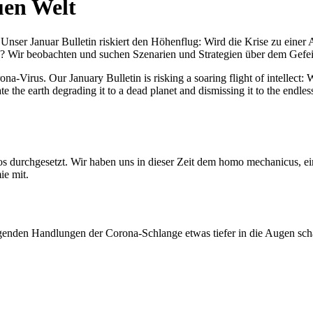
uen Welt
nser Januar Bulletin riskiert den Höhenflug: Wird die Krise zu einer 
All? Wir beobachten und suchen Szenarien und Strategien über dem Ge
-Virus. Our January Bulletin is risking a soaring flight of intellect: Wi
te the earth degrading it to a dead planet and dismissing it to the endl
os durchgesetzt. Wir haben uns in dieser Zeit dem homo mechanicus, e
ie mit.
genden Handlungen der Corona-Schlange etwas tiefer in die Augen sc