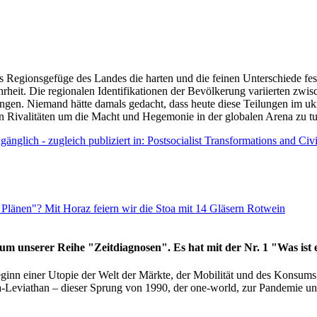
as Regionsgefüge des Landes die harten und die feinen Unterschiede fes
hrheit. Die regionalen Identifikationen der Bevölkerung variierten zwi
ngen. Niemand hätte damals gedacht, dass heute diese Teilungen im uk
 den Rivalitäten um die Macht und Hegemonie in der globalen Arena zu t
änglich - zugleich publiziert in: Postsocialist Transformations and Ci
Plänen"? Mit Horaz feiern wir die Stoa mit 14 Gläsern Rotwein
läum unserer Reihe "Zeitdiagnosen". Es hat mit der Nr. 1 "Was ist
eginn einer Utopie der Welt der Märkte, der Mobilität und des Konsu
viathan – dieser Sprung von 1990, der one-world, zur Pandemie und i