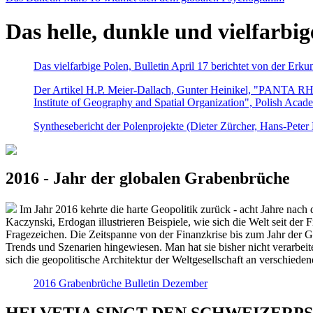
Das helle, dunkle und vielfarbig
Das vielfarbige Polen, Bulletin April 17 berichtet von der Erk
Der Artikel H.P. Meier-Dallach, Gunter Heinikel, "PANTA RHEI
Institute of Geography and Spatial Organization", Polish Acad
Synthesebericht der Polenprojekte (Dieter Zürcher, Hans-Pete
2016 - Jahr der globalen Grabenbrüche
Im Jahr 2016 kehrte die harte Geopolitik zurück - acht Jahre nach 
Kaczynski, Erdogan illustrieren Beispiele, wie sich die Welt seit der
Fragezeichen. Die Zeitspanne von der Finanzkrise bis zum Jahr der Gr
Trends und Szenarien hingewiesen. Man hat sie bisher nicht verarbe
sich die geopolitische Architektur der Weltgesellschaft an verschiede
2016 Grabenbrüche Bulletin Dezember
HELVETIA SINGT DEN SCHWEIZERPSALM 2