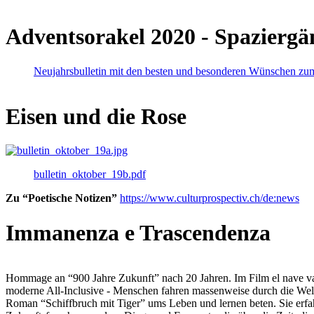
Adventsorakel 2020 - Spaziergä
Neujahrsbulletin mit den besten und besonderen Wünschen zu
Eisen und die Rose
bulletin_oktober_19b.pdf
Zu “Poetische Notizen”
https://www.culturprospectiv.ch/de:news
Immanenza e Trascendenza
Hommage an “900 Jahre Zukunft” nach 20 Jahren. Im Film el nave va lies
moderne All-Inclusive - Menschen fahren massenweise durch die Weltm
Roman “Schiffbruch mit Tiger” ums Leben und lernen beten. Sie erfah