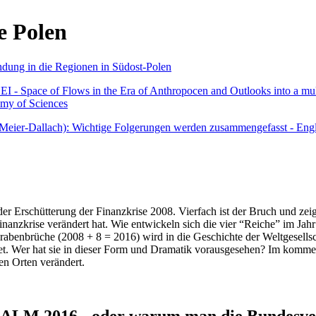
e Polen
undung in die Regionen in Südost-Polen
 - Space of Flows in the Era of Anthropocen and Outlooks into a mult
emy of Sciences
r Meier-Dallach): Wichtige Folgerungen werden zusammengefasst - Engl
der Erschütterung der Finanzkrise 2008. Vierfach ist der Bruch und zeig
 Finanzkrise verändert hat. Wie entwickeln sich die vier “Reiche” im J
abenbrüche (2008 + 8 = 2016) wird in die Geschichte der Weltgesellsch
itet. Wer hat sie in dieser Form und Dramatik vorausgesehen? Im komm
nen Orten verändert.
016 - oder warum man die Bundesverfa