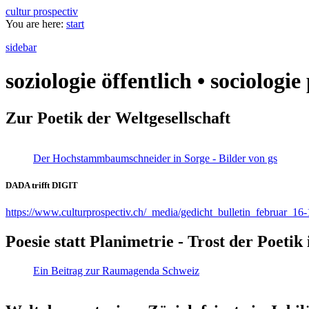
cultur prospectiv
You are here:
start
sidebar
soziologie öffentlich • sociologi
Zur Poetik der Weltgesellschaft
Der Hochstammbaumschneider in Sorge - Bilder von gs
DADA trifft DIGIT
https://www.culturprospectiv.ch/_media/gedicht_bulletin_februar_16-
Poesie statt Planimetrie - Trost der Poeti
Ein Beitrag zur Raumagenda Schweiz