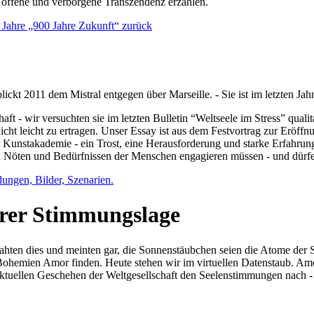
e offene und verborgene Transzendenz erzählen.
0 Jahre „900 Jahre Zukunft“ zurück
lickt 2011 dem Mistral entgegen über Marseille. - Sie ist im letzten J
ft - wir versuchten sie im letzten Bulletin “Weltseele im Stress” qual
nicht leicht zu ertragen. Unser Essay ist aus dem Festvortrag zur Eröf
 Kunstakademie - ein Trost, eine Herausforderung und starke Erfahrun
en Nöten und Bedürfnissen der Menschen engagieren müssen - und dürf
dungen, Bilder, Szenarien.
ihrer Stimmungslage
ejahten dies und meinten gar, die Sonnenstäubchen seien die Atome der
n Bohemien Amor finden. Heute stehen wir im virtuellen Datenstaub. Am
aktuellen Geschehen der Weltgesellschaft den Seelenstimmungen nach - 