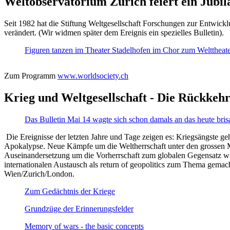
Weltobservatorium Zürich feiert ein Jubi
Seit 1982 hat die Stiftung Weltgesellschaft Forschungen zur Entwicklu
verändert. (Wir widmen später dem Ereignis ein spezielles Bulletin).
Figuren tanzen im Theater Stadelhofen im Chor zum Welttheater:
Zum Programm
www.worldsociety.ch
Krieg und Weltgesellschaft - Die Rückkehr
Das Bulletin Mai 14 wagte sich schon damals an das heute bris
Die Ereignisse der letzten Jahre und Tage zeigen es: Kriegsängste geh
Apokalypse. Neue Kämpfe um die Weltherrschaft unter den grossen Mäch
Auseinandersetzung um die Vorherrschaft zum globalen Gegensatz wir
internationalen Austausch als return of geopolitics zum Thema gemacht
Wien/Zurich/London.
Zum Gedächtnis der Kriege
Grundzüge der Erinnerungsfelder
Memory of wars - the basic concepts