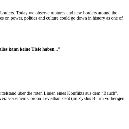
t borders. Today we observe ruptures and new borders around the
es on power, politics and culture could go down in history as one of
es kann keine Tiefe haben..."
ttelstand über die roten Linien eines Konflikts aus dem “Bauch”.
hweiz vor einem Corona-Leviathan steht (im Zyklus B - im vorherigen