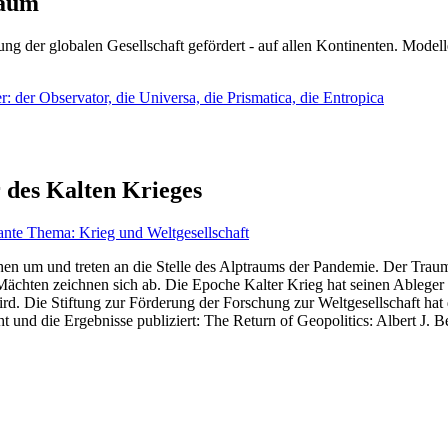
läum
ng der globalen Gesellschaft gefördert - auf allen Kontinenten. Modelle
 der Observator, die Universa, die Prismatica, die Entropica
 des Kalten Krieges
ante Thema: Krieg und Weltgesellschaft
en um und treten an die Stelle des Alptraums der Pandemie. Der Traum v
ten zeichnen sich ab. Die Epoche Kalter Krieg hat seinen Ableger bis 
d. Die Stiftung zur Förderung der Forschung zur Weltgesellschaft hat
 und die Ergebnisse publiziert: The Return of Geopolitics: Albert J. Be