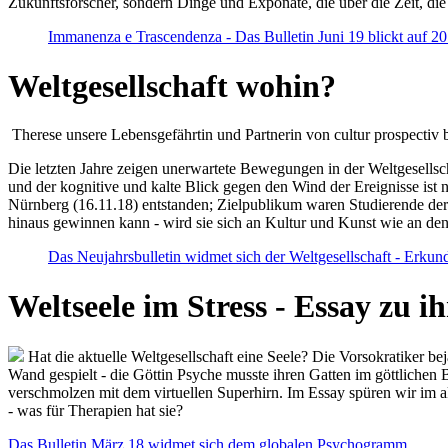
Zukunftsforscher, sondern Dinge und Exponate, die über die Zeit, di
Immanenza e Trascendenza - Das Bulletin Juni 19 blickt auf 2
Weltgesellschaft wohin?
Therese unsere Lebensgefährtin und Partnerin von cultur prospectiv b
Die letzten Jahre zeigen unerwartete Bewegungen in der Weltgesellscha
und der kognitive und kalte Blick gegen den Wind der Ereignisse ist 
Nürnberg (16.11.18) entstanden; Zielpublikum waren Studierende der
hinaus gewinnen kann - wird sie sich an Kultur und Kunst wie an d
Das Neujahrsbulletin widmet sich der Weltgesellschaft - Erkun
Weltseele im Stress - Essay zu 
Hat die aktuelle Weltgesellschaft eine Seele? Die Vorsokratiker b
Wand gespielt - die Göttin Psyche musste ihren Gatten im göttliche
verschmolzen mit dem virtuellen Superhirn. Im Essay spüren wir im 
- was für Therapien hat sie?
Das Bulletin März 18 widmet sich dem globalen Psychogramm