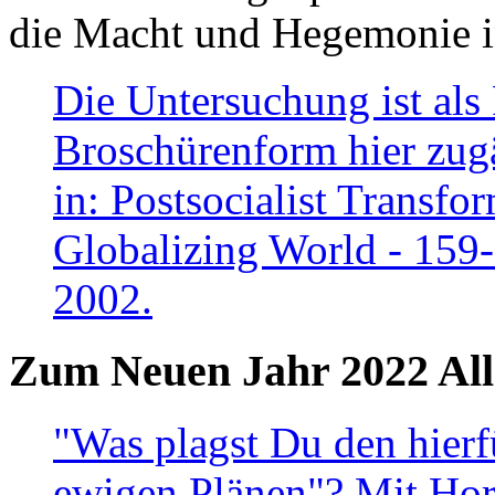
die Macht und Hegemonie in
Die Untersuchung ist als 
Broschürenform hier zugä
in: Postsocialist Transfo
Globalizing World - 159
2002.
Zum Neuen Jahr 2022 All
"Was plagst Du den hierf
ewigen Plänen"? Mit Hora