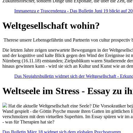
Zukunftsforscher, sondern Dinge und Exponate, die über die Zeit, di
Immanenza e Trascendenza - Das Bulletin Juni 19 blickt auf 2
Weltgesellschaft wohin?
Therese unsere Lebensgefährtin und Partnerin von cultur prospectiv b
Die letzten Jahre zeigen unerwartete Bewegungen in der Weltgesellscha
und der kognitive und kalte Blick gegen den Wind der Ereignisse ist 
Nürnberg (16.11.18) entstanden; Zielpublikum waren Studierende der
hinaus gewinnen kann - wird sie sich an Kultur und Kunst wie an d
Das Neujahrsbulletin widmet sich der Weltgesellschaft - Erkun
Weltseele im Stress - Essay zu 
Hat die aktuelle Weltgesellschaft eine Seele? Die Vorsokratiker b
Wand gespielt - die Göttin Psyche musste ihren Gatten im göttliche
verschmolzen mit dem virtuellen Superhirn. Im Essay spüren wir im 
- was für Therapien hat sie?
Das Bulletin März 18 widmet sich dem globalen Psychogramm