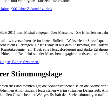
e offene und verborgene Transzendenz erzählen.
0 Jahre „900 Jahre Zukunft“ zurück
lickt 2011 dem Mistral entgegen über Marseille. - Sie ist im letzten J
ft - wir versuchten sie im letzten Bulletin “Weltseele im Stress” qual
nicht leicht zu ertragen. Unser Essay ist aus dem Festvortrag zur Eröf
 Kunstakademie - ein Trost, eine Herausforderung und starke Erfahrun
en Nöten und Bedürfnissen der Menschen engagieren müssen - und dürf
dungen, Bilder, Szenarien.
ihrer Stimmungslage
ejahten dies und meinten gar, die Sonnenstäubchen seien die Atome der
n Bohemien Amor finden. Heute stehen wir im virtuellen Datenstaub. Am
aktuellen Geschehen der Weltgesellschaft den Seelenstimmungen nach - 