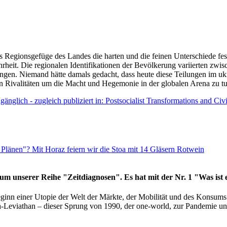
as Regionsgefüge des Landes die harten und die feinen Unterschiede fes
hrheit. Die regionalen Identifikationen der Bevölkerung variierten zwi
ngen. Niemand hätte damals gedacht, dass heute diese Teilungen im uk
 den Rivalitäten um die Macht und Hegemonie in der globalen Arena zu t
änglich - zugleich publiziert in: Postsocialist Transformations and Ci
Plänen"? Mit Horaz feiern wir die Stoa mit 14 Gläsern Rotwein
läum unserer Reihe "Zeitdiagnosen". Es hat mit der Nr. 1 "Was ist
eginn einer Utopie der Welt der Märkte, der Mobilität und des Konsu
viathan – dieser Sprung von 1990, der one-world, zur Pandemie und i