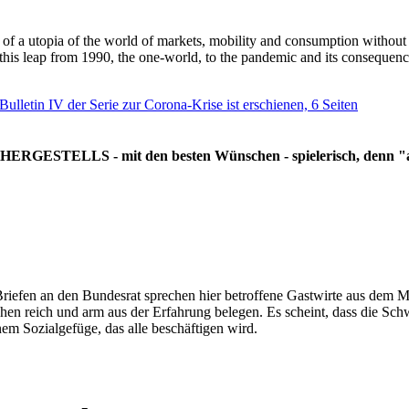
g of a utopia of the world of markets, mobility and consumption withou
 this leap from 1990, the one-world, to the pandemic and its consequenc
 Bulletin IV der Serie zur Corona-Krise ist erschienen, 6 Seiten
RGESTELLS - mit den besten Wünschen - spielerisch, denn "all
Briefen an den Bundesrat sprechen hier betroffene Gastwirte aus dem Mi
hen reich und arm aus der Erfahrung belegen. Es scheint, dass die Sc
nem Sozialgefüge, das alle beschäftigen wird.