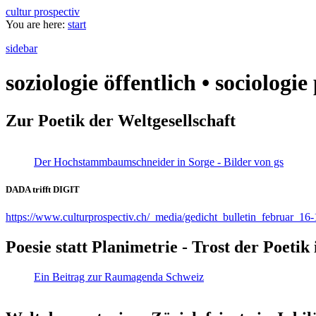
cultur prospectiv
You are here:
start
sidebar
soziologie öffentlich • sociologi
Zur Poetik der Weltgesellschaft
Der Hochstammbaumschneider in Sorge - Bilder von gs
DADA trifft DIGIT
https://www.culturprospectiv.ch/_media/gedicht_bulletin_februar_16-
Poesie statt Planimetrie - Trost der Poeti
Ein Beitrag zur Raumagenda Schweiz