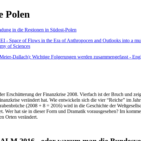
e Polen
undung in die Regionen in Südost-Polen
 - Space of Flows in the Era of Anthropocen and Outlooks into a mult
emy of Sciences
r Meier-Dallach): Wichtige Folgerungen werden zusammengefasst - Engl
der Erschütterung der Finanzkrise 2008. Vierfach ist der Bruch und zeig
 Finanzkrise verändert hat. Wie entwickeln sich die vier “Reiche” im J
abenbrüche (2008 + 8 = 2016) wird in die Geschichte der Weltgesellsch
itet. Wer hat sie in dieser Form und Dramatik vorausgesehen? Im komm
nen Orten verändert.
016 - oder warum man die Bundesverfa