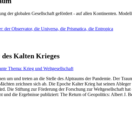
läum
ng der globalen Gesellschaft gefördert - auf allen Kontinenten. Modelle
 der Observator, die Universa, die Prismatica, die Entropica
 des Kalten Krieges
ante Thema: Krieg und Weltgesellschaft
en um und treten an die Stelle des Alptraums der Pandemie. Der Traum v
ten zeichnen sich ab. Die Epoche Kalter Krieg hat seinen Ableger bis 
d. Die Stiftung zur Förderung der Forschung zur Weltgesellschaft hat
 und die Ergebnisse publiziert: The Return of Geopolitics: Albert J. Be