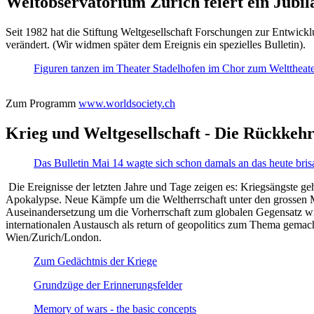
Weltobservatorium Zürich feiert ein Jubi
Seit 1982 hat die Stiftung Weltgesellschaft Forschungen zur Entwicklu
verändert. (Wir widmen später dem Ereignis ein spezielles Bulletin).
Figuren tanzen im Theater Stadelhofen im Chor zum Welttheater:
Zum Programm
www.worldsociety.ch
Krieg und Weltgesellschaft - Die Rückkehr
Das Bulletin Mai 14 wagte sich schon damals an das heute bris
Die Ereignisse der letzten Jahre und Tage zeigen es: Kriegsängste geh
Apokalypse. Neue Kämpfe um die Weltherrschaft unter den grossen Mäch
Auseinandersetzung um die Vorherrschaft zum globalen Gegensatz wir
internationalen Austausch als return of geopolitics zum Thema gemacht
Wien/Zurich/London.
Zum Gedächtnis der Kriege
Grundzüge der Erinnerungsfelder
Memory of wars - the basic concepts