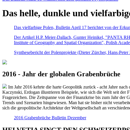
Das helle, dunkle und vielfarbig
Das vielfarbige Polen, Bulletin April 17 berichtet von der Erk
Der Artikel H.P. Meier-Dallach, Gunter Heinikel, "PANTA RHEI
Institute of Geography and Spatial Organization", Polish Acad
Synthesebericht der Polenprojekte (Dieter Zürcher, Hans-Pete
2016 - Jahr der globalen Grabenbrüche
Im Jahr 2016 kehrte die harte Geopolitik zurück - acht Jahre nach 
Kaczynski, Erdogan illustrieren Beispiele, wie sich die Welt seit der
Fragezeichen. Die Zeitspanne von der Finanzkrise bis zum Jahr der Gr
Trends und Szenarien hingewiesen. Man hat sie bisher nicht verarbe
sich die geopolitische Architektur der Weltgesellschaft an verschiede
2016 Grabenbrüche Bulletin Dezember
HELVETIA SINGT DEN SCHWEIZERPSALM 2