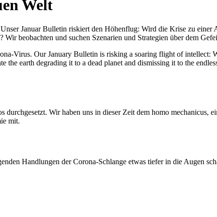
uen Welt
nser Januar Bulletin riskiert den Höhenflug: Wird die Krise zu einer 
All? Wir beobachten und suchen Szenarien und Strategien über dem Ge
-Virus. Our January Bulletin is risking a soaring flight of intellect: Wi
te the earth degrading it to a dead planet and dismissing it to the endl
os durchgesetzt. Wir haben uns in dieser Zeit dem homo mechanicus, e
ie mit.
genden Handlungen der Corona-Schlange etwas tiefer in die Augen sc