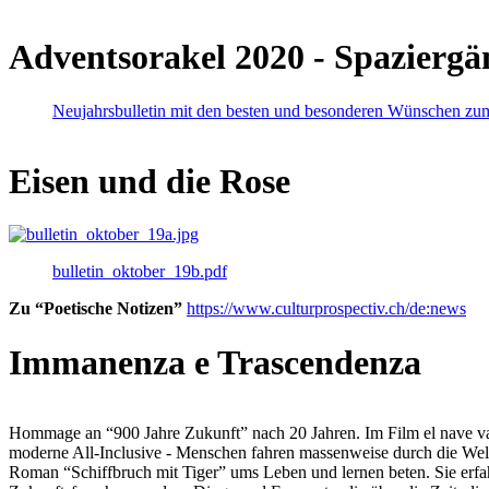
Adventsorakel 2020 - Spaziergä
Neujahrsbulletin mit den besten und besonderen Wünschen zu
Eisen und die Rose
bulletin_oktober_19b.pdf
Zu “Poetische Notizen”
https://www.culturprospectiv.ch/de:news
Immanenza e Trascendenza
Hommage an “900 Jahre Zukunft” nach 20 Jahren. Im Film el nave va lies
moderne All-Inclusive - Menschen fahren massenweise durch die Weltm
Roman “Schiffbruch mit Tiger” ums Leben und lernen beten. Sie erfah