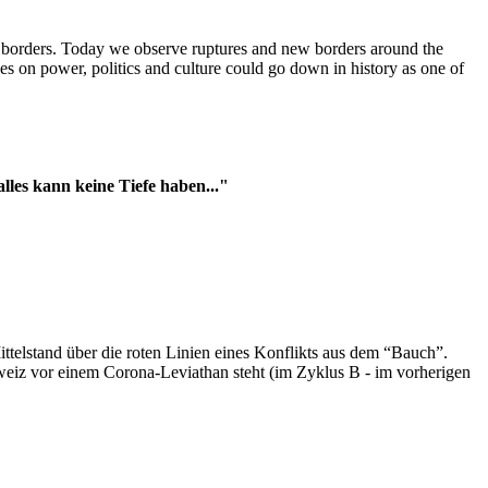
t borders. Today we observe ruptures and new borders around the
es on power, politics and culture could go down in history as one of
es kann keine Tiefe haben..."
ttelstand über die roten Linien eines Konflikts aus dem “Bauch”.
hweiz vor einem Corona-Leviathan steht (im Zyklus B - im vorherigen