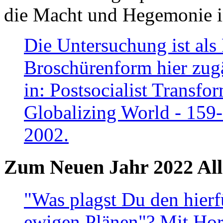
die Macht und Hegemonie in
Die Untersuchung ist als 
Broschürenform hier zugä
in: Postsocialist Transfo
Globalizing World - 159
2002.
Zum Neuen Jahr 2022 All
"Was plagst Du den hierf
ewigen Plänen"? Mit Hora