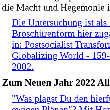
die Macht und Hegemonie in
Die Untersuchung ist als 
Broschürenform hier zugä
in: Postsocialist Transfo
Globalizing World - 159
2002.
Zum Neuen Jahr 2022 All
"Was plagst Du den hierf
ewigen Plänen"? Mit Hora