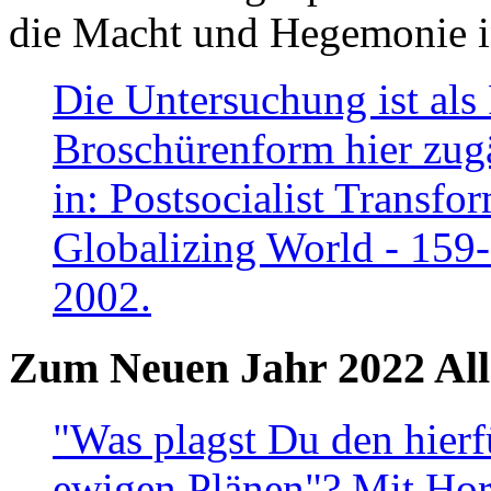
die Macht und Hegemonie in
Die Untersuchung ist als 
Broschürenform hier zugä
in: Postsocialist Transfo
Globalizing World - 159
2002.
Zum Neuen Jahr 2022 All
"Was plagst Du den hierf
ewigen Plänen"? Mit Hora