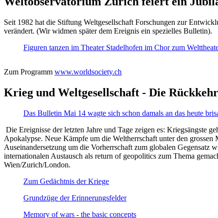
Weltobservatorium Zürich feiert ein Jubi
Seit 1982 hat die Stiftung Weltgesellschaft Forschungen zur Entwicklu
verändert. (Wir widmen später dem Ereignis ein spezielles Bulletin).
Figuren tanzen im Theater Stadelhofen im Chor zum Welttheater:
Zum Programm
www.worldsociety.ch
Krieg und Weltgesellschaft - Die Rückkehr
Das Bulletin Mai 14 wagte sich schon damals an das heute bris
Die Ereignisse der letzten Jahre und Tage zeigen es: Kriegsängste geh
Apokalypse. Neue Kämpfe um die Weltherrschaft unter den grossen Mäch
Auseinandersetzung um die Vorherrschaft zum globalen Gegensatz wir
internationalen Austausch als return of geopolitics zum Thema gemacht
Wien/Zurich/London.
Zum Gedächtnis der Kriege
Grundzüge der Erinnerungsfelder
Memory of wars - the basic concepts