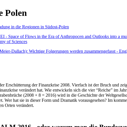
e Polen
undung in die Regionen in Südost-Polen
 - Space of Flows in the Era of Anthropocen and Outlooks into a mult
emy of Sciences
r Meier-Dallach): Wichtige Folgerungen werden zusammengefasst - Engl
der Erschütterung der Finanzkrise 2008. Vierfach ist der Bruch und zeig
 Finanzkrise verändert hat. Wie entwickeln sich die vier “Reiche” im J
abenbrüche (2008 + 8 = 2016) wird in die Geschichte der Weltgesellsch
itet. Wer hat sie in dieser Form und Dramatik vorausgesehen? Im komm
nen Orten verändert.
016 - oder warum man die Bundesverfa