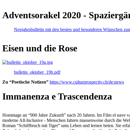
Adventsorakel 2020 - Spaziergä
Neujahrsbulletin mit den besten und besonderen Wünschen zu
Eisen und die Rose
bulletin_oktober_19b.pdf
Zu “Poetische Notizen”
https://www.culturprospectiv.ch/de:news
Immanenza e Trascendenza
Hommage an “900 Jahre Zukunft” nach 20 Jahren. Im Film el nave va lies
moderne All-Inclusive - Menschen fahren massenweise durch die Weltm
Roman “Schiffbruch mit Tiger” ums Leben und lernen beten. Sie erfah