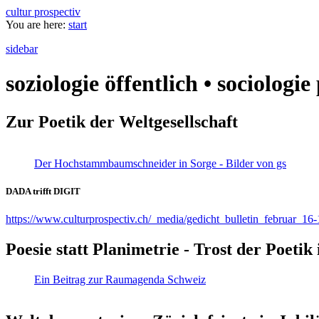
cultur prospectiv
You are here:
start
sidebar
soziologie öffentlich • sociologi
Zur Poetik der Weltgesellschaft
Der Hochstammbaumschneider in Sorge - Bilder von gs
DADA trifft DIGIT
https://www.culturprospectiv.ch/_media/gedicht_bulletin_februar_16-
Poesie statt Planimetrie - Trost der Poeti
Ein Beitrag zur Raumagenda Schweiz