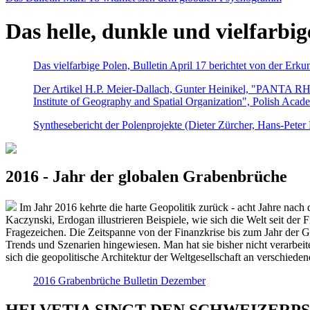
Das helle, dunkle und vielfarbig
Das vielfarbige Polen, Bulletin April 17 berichtet von der Erk
Der Artikel H.P. Meier-Dallach, Gunter Heinikel, "PANTA RHEI
Institute of Geography and Spatial Organization", Polish Acad
Synthesebericht der Polenprojekte (Dieter Zürcher, Hans-Pete
2016 - Jahr der globalen Grabenbrüche
Im Jahr 2016 kehrte die harte Geopolitik zurück - acht Jahre nach 
Kaczynski, Erdogan illustrieren Beispiele, wie sich die Welt seit der
Fragezeichen. Die Zeitspanne von der Finanzkrise bis zum Jahr der Gr
Trends und Szenarien hingewiesen. Man hat sie bisher nicht verarbe
sich die geopolitische Architektur der Weltgesellschaft an verschiede
2016 Grabenbrüche Bulletin Dezember
HELVETIA SINGT DEN SCHWEIZERPSALM 2