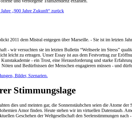
e offene und verborgene Transzendenz erzählen.
0 Jahre „900 Jahre Zukunft“ zurück
lickt 2011 dem Mistral entgegen über Marseille. - Sie ist im letzten J
ft - wir versuchten sie im letzten Bulletin “Weltseele im Stress” qual
nicht leicht zu ertragen. Unser Essay ist aus dem Festvortrag zur Eröf
 Kunstakademie - ein Trost, eine Herausforderung und starke Erfahrun
en Nöten und Bedürfnissen der Menschen engagieren müssen - und dürf
dungen, Bilder, Szenarien.
ihrer Stimmungslage
ejahten dies und meinten gar, die Sonnenstäubchen seien die Atome der
n Bohemien Amor finden. Heute stehen wir im virtuellen Datenstaub. Am
aktuellen Geschehen der Weltgesellschaft den Seelenstimmungen nach - 