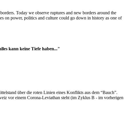
t borders. Today we observe ruptures and new borders around the
es on power, politics and culture could go down in history as one of
es kann keine Tiefe haben..."
ttelstand über die roten Linien eines Konflikts aus dem “Bauch”.
hweiz vor einem Corona-Leviathan steht (im Zyklus B - im vorherigen