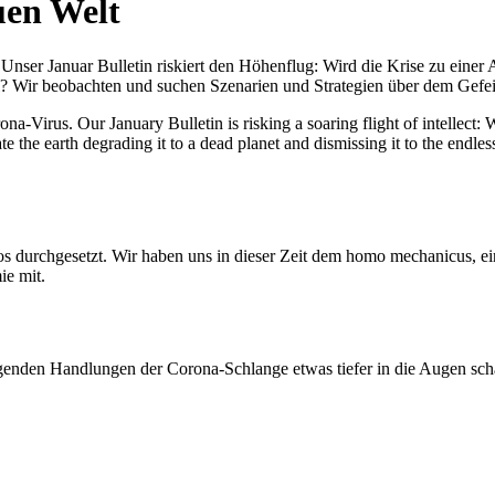
uen Welt
nser Januar Bulletin riskiert den Höhenflug: Wird die Krise zu einer 
All? Wir beobachten und suchen Szenarien und Strategien über dem Ge
-Virus. Our January Bulletin is risking a soaring flight of intellect: Wi
te the earth degrading it to a dead planet and dismissing it to the endl
os durchgesetzt. Wir haben uns in dieser Zeit dem homo mechanicus, e
ie mit.
genden Handlungen der Corona-Schlange etwas tiefer in die Augen sc