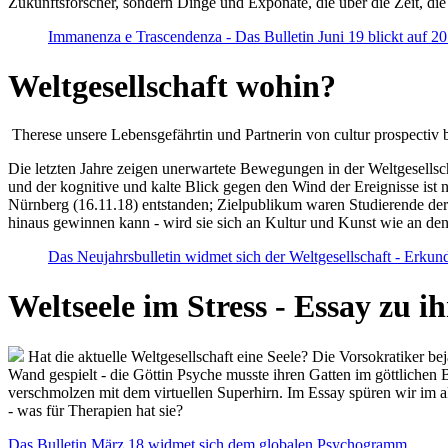
Zukunftsforscher, sondern Dinge und Exponate, die über die Zeit, di
Immanenza e Trascendenza - Das Bulletin Juni 19 blickt auf 2
Weltgesellschaft wohin?
Therese unsere Lebensgefährtin und Partnerin von cultur prospectiv b
Die letzten Jahre zeigen unerwartete Bewegungen in der Weltgesellscha
und der kognitive und kalte Blick gegen den Wind der Ereignisse ist 
Nürnberg (16.11.18) entstanden; Zielpublikum waren Studierende der
hinaus gewinnen kann - wird sie sich an Kultur und Kunst wie an d
Das Neujahrsbulletin widmet sich der Weltgesellschaft - Erkun
Weltseele im Stress - Essay zu 
Hat die aktuelle Weltgesellschaft eine Seele? Die Vorsokratiker b
Wand gespielt - die Göttin Psyche musste ihren Gatten im göttliche
verschmolzen mit dem virtuellen Superhirn. Im Essay spüren wir im 
- was für Therapien hat sie?
Das Bulletin März 18 widmet sich dem globalen Psychogramm