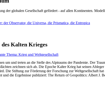
läum
ng der globalen Gesellschaft gefördert - auf allen Kontinenten. Modelle
 der Observator, die Universa, die Prismatica, die Entropica
 des Kalten Krieges
ante Thema: Krieg und Weltgesellschaft
en um und treten an die Stelle des Alptraums der Pandemie. Der Traum v
ten zeichnen sich ab. Die Epoche Kalter Krieg hat seinen Ableger bis 
d. Die Stiftung zur Förderung der Forschung zur Weltgesellschaft hat
 und die Ergebnisse publiziert: The Return of Geopolitics: Albert J. Be