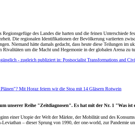
as Regionsgefüge des Landes die harten und die feinen Unterschiede fes
hrheit. Die regionalen Identifikationen der Bevölkerung variierten zwi
ngen. Niemand hätte damals gedacht, dass heute diese Teilungen im uk
 den Rivalitäten um die Macht und Hegemonie in der globalen Arena zu t
änglich - zugleich publiziert in: Postsocialist Transformations and Ci
Plänen"? Mit Horaz feiern wir die Stoa mit 14 Gläsern Rotwein
läum unserer Reihe "Zeitdiagnosen". Es hat mit der Nr. 1 "Was ist
eginn einer Utopie der Welt der Märkte, der Mobilität und des Konsu
viathan – dieser Sprung von 1990, der one-world, zur Pandemie und i