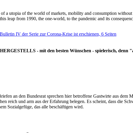
g of a utopia of the world of markets, mobility and consumption withou
 this leap from 1990, the one-world, to the pandemic and its consequenc
 Bulletin IV der Serie zur Corona-Krise ist erschienen, 6 Seiten
RGESTELLS - mit den besten Wünschen - spielerisch, denn "all
Briefen an den Bundesrat sprechen hier betroffene Gastwirte aus dem Mi
hen reich und arm aus der Erfahrung belegen. Es scheint, dass die Sc
nem Sozialgefüge, das alle beschäftigen wird.